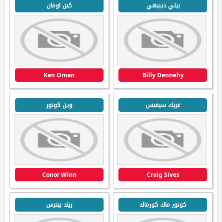
بيلي دينيهي
كين اومان
Ken Oman
Billy Dennehy
غريك سيفيس
وين كونور
Conor Winn
Craig Sives
كونور ماك كورماك
رياد بيترس