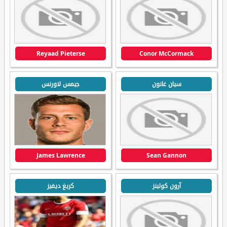
Reyaad Pieterse
Conor McCormack
سيان غانون
جيمس لاورنس
James Lawrence
Sean Gannon
آرون كولينز
كريغ ديفيز