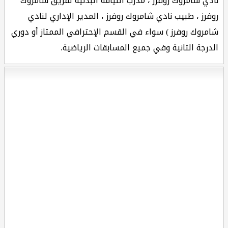
نادي شامروك روفرز ، مدرب اللياقة البدنية لفريق شامروك
روفرز ، طبيب نادي شامروك روفرز ، المدير الإداري لنادي
شامروك روفرز ) سواء في القسم الإحترافي الممتاز أو دوري
الدرجة الثانية وفي جميع المسابقات الرياضية.