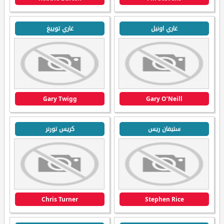
غاري اونيل
غاري توييغ
Gary Twigg
Gary O’Neill
ستيفان ريس
كريس تورنر
Chris Turner
Stephen Rice