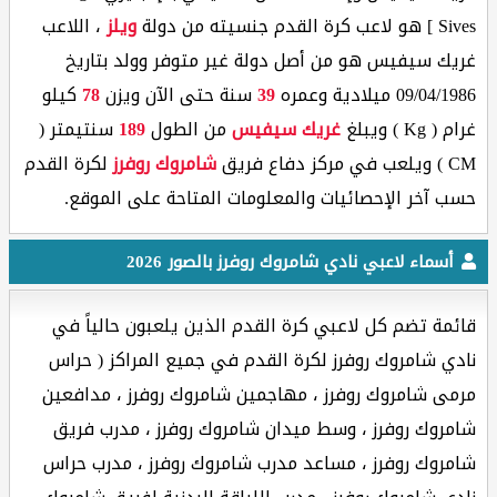
Sives ] هو لاعب كرة القدم جنسيته من دولة
ويلز
، اللاعب
غريك سيفيس هو من أصل دولة غير متوفر وولد بتاريخ
09/04/1986 ميلادية وعمره
39
سنة حتى الآن ويزن
78
كيلو
غرام ( Kg ) ويبلغ
غريك سيفيس
من الطول
189
سنتيمتر (
CM ) ويلعب في مركز دفاع فريق
شامروك روفرز
لكرة القدم
حسب آخر الإحصائيات والمعلومات المتاحة على الموقع.
أسماء لاعبي نادي شامروك روفرز بالصور 2026
قائمة تضم كل لاعبي كرة القدم الذين يلعبون حالياً في
نادي شامروك روفرز لكرة القدم في جميع المراكز ( حراس
مرمى شامروك روفرز ، مهاجمين شامروك روفرز ، مدافعين
شامروك روفرز ، وسط ميدان شامروك روفرز ، مدرب فريق
شامروك روفرز ، مساعد مدرب شامروك روفرز ، مدرب حراس