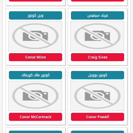
غريك سيفيس
وين كونور
Conor Winn
Craig Sives
كونور بوويل
كونور ماك كورماك
Conor McCormack
Conor Powell