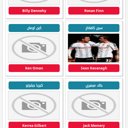
Billy Dennehy
Ronan Finn
سين كافاناغ
كين اومان
Ken Oman
Sean Kavanagh
جاك ميميري
كيريا جيلبرتو
Kerrea Gilbert
Jack Memery