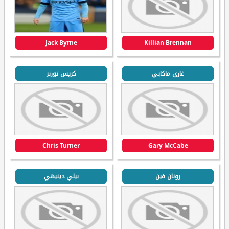
Jack Byrne
Killian Brennan
غاري ماكابي
كريس تورنر
Chris Turner
Gary McCabe
رونان فين
بيلي دينيهي