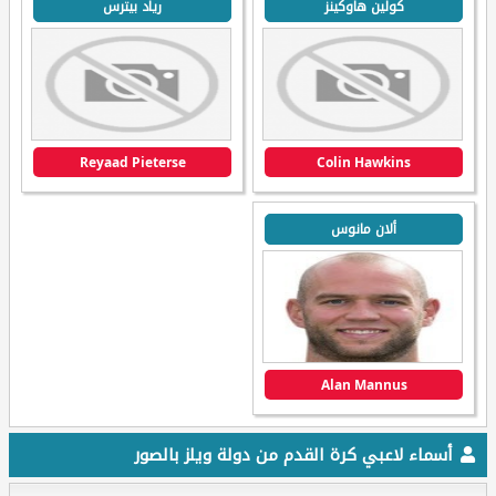
كولين هاوكينز
رياد بيترس
Reyaad Pieterse
Colin Hawkins
ألان مانوس
Alan Mannus
أسماء لاعبي كرة القدم من دولة ويلز بالصور