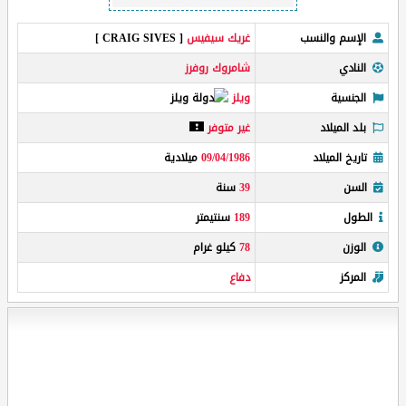
الإسم والنسب
غريك سيفيس
[ CRAIG SIVES ]
النادي
شامروك روفرز
الجنسية
ويلز
بلد الميلاد
غير متوفر
تاريخ الميلاد
09/04/1986
ميلادية
السن
39
سنة
الطول
189
سنتيمتر
الوزن
78
كيلو غرام
المركز
دفاع