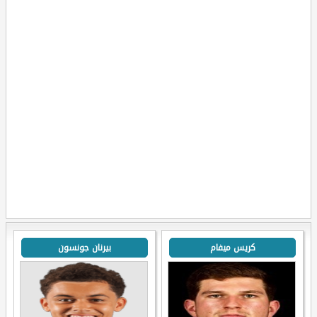
كريس ميفام
بيرنان جونسون