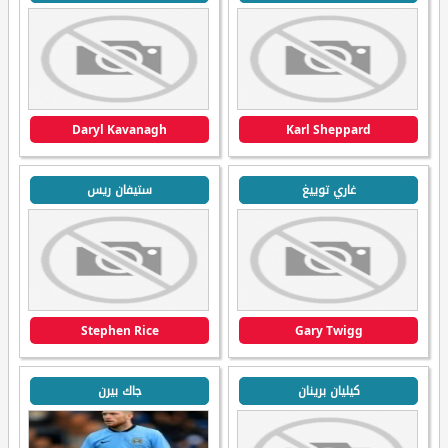
Daryl Kavanagh
Karl Sheppard
غاري توييغ
ستيفان ريس
Stephen Rice
Gary Twigg
كيليان برينان
جاك بيرن