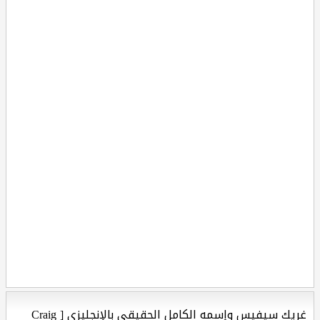
غريك سيفيس وإسمه الكامل الحقيقي بالإنجليزي [ Craig