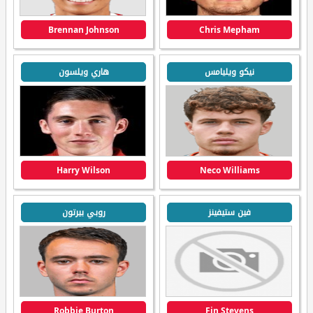
Brennan Johnson
Chris Mepham
نيكو ويليامس
هاري ويلسون
Harry Wilson
Neco Williams
فين ستيفينز
روبي بيرتون
Robbie Burton
Fin Stevens