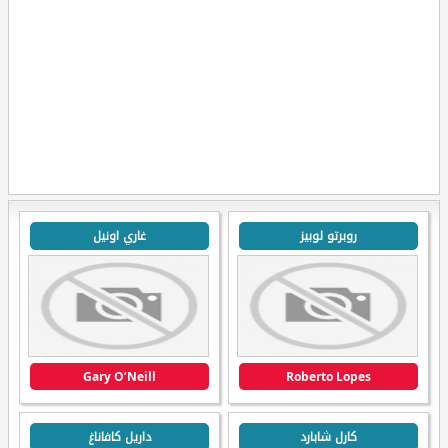
روبرتو لوبيز
غاري اونيل
Gary O’Neill
Roberto Lopes
كارل شابارد
داريل كافاناغ