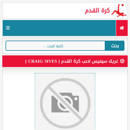
كرة القدم
بحث
غريك سيفيس لاعب كرة القدم [ CRAIG SIVES ]