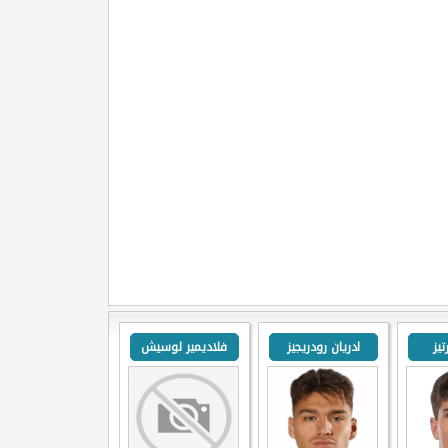
تيز
ادريان رودريجيز
فلاديمير لوسيش