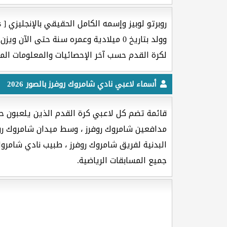
روبرتو لوبيز وإسمه الكامل الحقيقي بالإنجليزي [ Roberto Lopes ] هو لاعب كرة القدم جنسيته من دولة
وولد بتاريخ 0 ميلادية وعمره
سنة حتى الآن ويزن
لكرة القدم حسب آخر الإحصائيات والمعلومات الم
أسماء لاعبي نادي شامروك روفرز بالصور 2026
قائمة تضم كل لاعبي كرة القدم الذين يلعبون حا
مدافعين شامروك روفرز ، وسط ميدان شامروك روفر
البدنية لفريق شامروك روفرز ، طبيب نادي شامروك 
جميع المسابقات الرياضية.