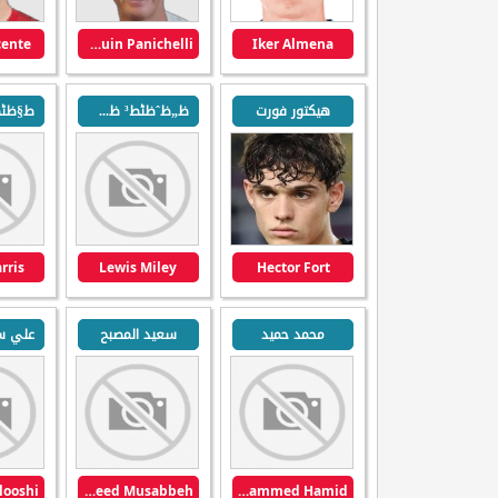
cente
Joaquin Panichelli
Iker Almena
هيكتور فورت
ظ„ظˆظٹط³ ظ…ط§ظٹظ„ظٹ
rris
Lewis Miley
Hector Fort
محمد حميد
سعيد المصبح
Saeed Musabbeh
Mohammed Hamid