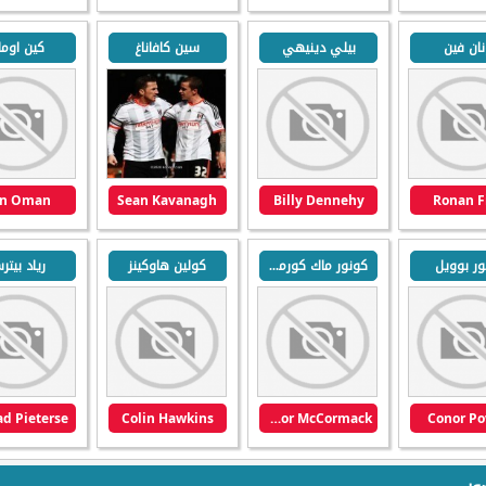
نان فين
بيلي دينيهي
سين كافاناغ
كين اوما
n Oman
Sean Kavanagh
Billy Dennehy
Ronan F
ور بوويل
كونور ماك كورماك
كولين هاوكينز
رياد بيت
d Pieterse
Colin Hawkins
Conor McCormack
Conor Po