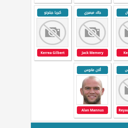
ن
جاك ميميري
كيريا جيلبرتو
Kerrea Gilbert
Jack Memery
Ke
رس
ألان مانوس
Alan Mannus
Reyaa