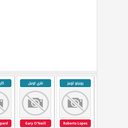
روبرتو لوبيز
غاري اونيل
كار
ppard
Gary O’Neill
Roberto Lopes