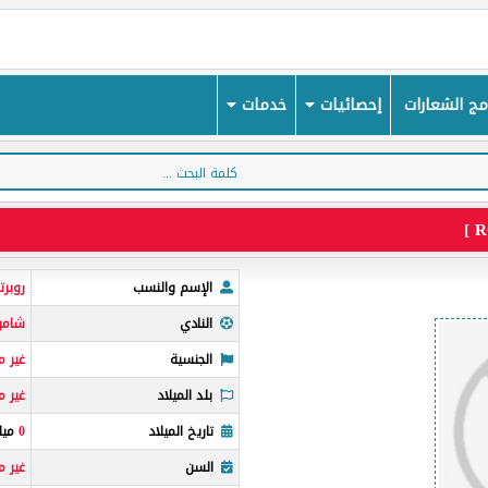
ج الشعارات
إحصائيات
خدمات
الإسم والنسب
روبرت
النادي
شامر
الجنسية
غير م
بلد الميلاد
غير م
تاريخ الميلاد
0
ميل
السن
غير 