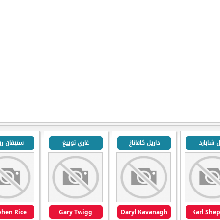
ل شابارد
داريل كافاناغ
غاري توييغ
ستيفان ر
phen Rice
Gary Twigg
Daryl Kavanagh
Karl She