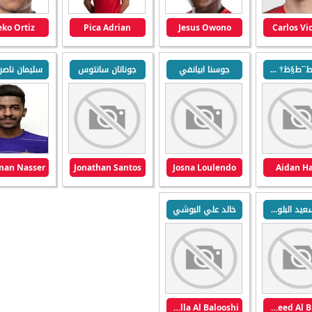
ko Ortiz
Pica Adrian
Jesus Owono
Carlos Vi
ط§ظٹط¯ط§ظ† ظ‡ط§ط±ظٹط³
جوسنا ابيانفي
جوناتان سانتوس
Jonathan Santos
Josna Loulendo
Aidan Ha
علي سعيد البلوشي
خالد علي البوشي
Khaled Ali Ahmed Abdulla Al Balooshi
Ali Saeed Al Blooshi