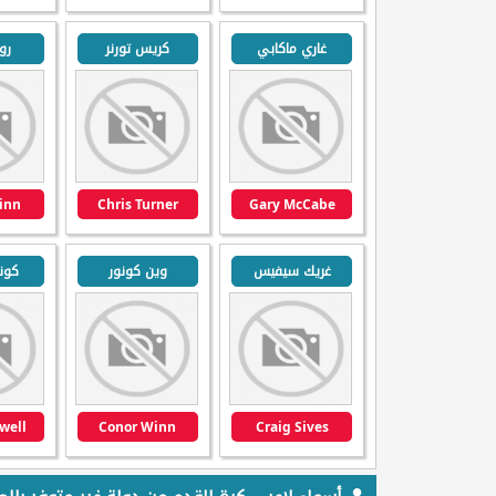
غاري ماكابي
كريس تورنر
رو
inn
Chris Turner
Gary McCabe
غريك سيفيس
وين كونور
كون
well
Conor Winn
Craig Sives