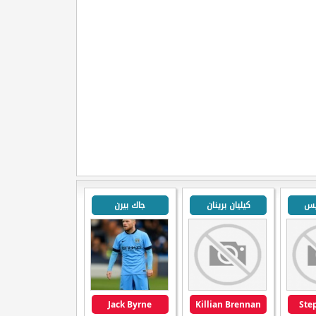
يس
كيليان برينان
جاك بيرن
Jack Byrne
Killian Brennan
Ste