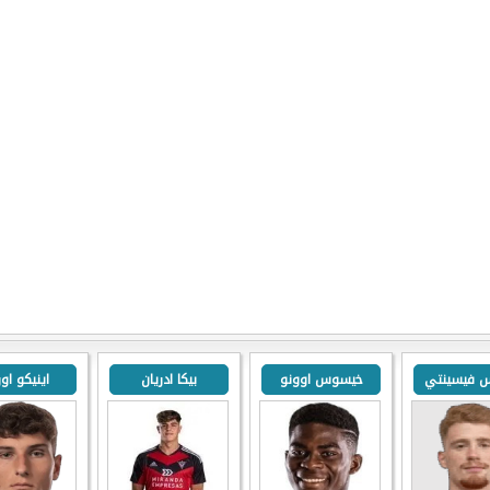
س فيسينتي
خيسوس اوونو
بيكا ادريان
اينيكو اور