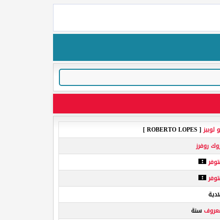
و لوبيز
[ ROBERTO LOPES ]
وك روفرز
توفر
توفر
ادية
معروف
سنة