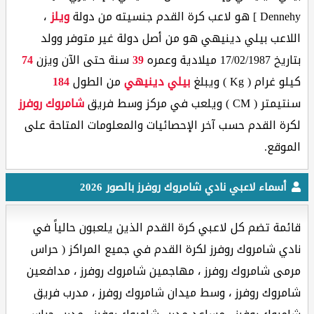
Dennehy ] هو لاعب كرة القدم جنسيته من دولة
ويلز
،
اللاعب بيلي دينيهي هو من أصل دولة غير متوفر وولد
بتاريخ 17/02/1987 ميلادية وعمره
39
سنة حتى الآن ويزن
74
كيلو غرام ( Kg ) ويبلغ
بيلي دينيهي
من الطول
184
سنتيمتر ( CM ) ويلعب في مركز وسط فريق
شامروك روفرز
لكرة القدم حسب آخر الإحصائيات والمعلومات المتاحة على
الموقع.
أسماء لاعبي نادي شامروك روفرز بالصور 2026
قائمة تضم كل لاعبي كرة القدم الذين يلعبون حالياً في
نادي شامروك روفرز لكرة القدم في جميع المراكز ( حراس
مرمى شامروك روفرز ، مهاجمين شامروك روفرز ، مدافعين
شامروك روفرز ، وسط ميدان شامروك روفرز ، مدرب فريق