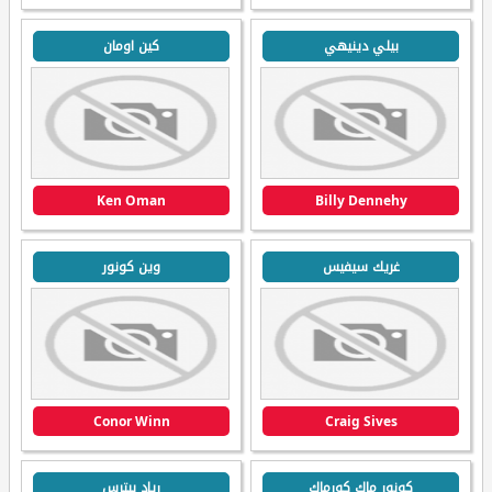
بيلي دينيهي
كين اومان
Ken Oman
Billy Dennehy
غريك سيفيس
وين كونور
Conor Winn
Craig Sives
كونور ماك كورماك
رياد بيترس