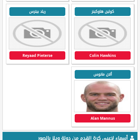
كولين هاوكينز
رياد بيترس
Reyaad Pieterse
Colin Hawkins
ألان مانوس
Alan Mannus
أسماء لاعبي كرة القدم من دولة ويلز بالصور