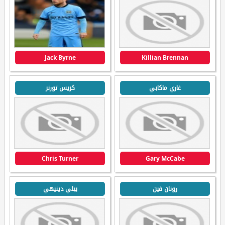
Jack Byrne
Killian Brennan
غاري ماكابي
كريس تورنر
Chris Turner
Gary McCabe
رونان فين
بيلي دينيهي