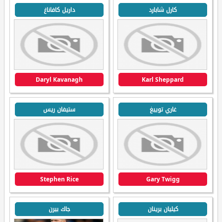
كارل شابارد
داريل كافاناغ
Daryl Kavanagh
Karl Sheppard
غاري توييغ
ستيفان ريس
Stephen Rice
Gary Twigg
كيليان برينان
جاك بيرن