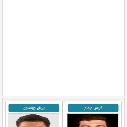
كريس ميفام
بيرنان جونسون