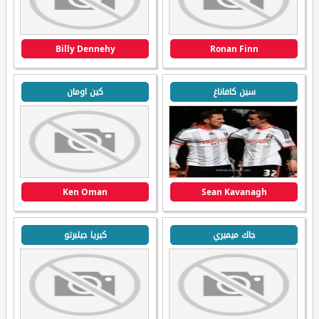
Billy Dennehy
Ronan Finn
سين كافاناغ
كين اومان
Ken Oman
Sean Kavanagh
جاك ميميري
كيريا جيلبرتو