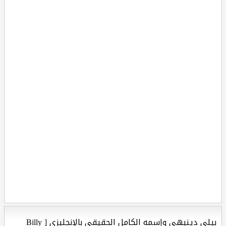
بيلي دينيهي وإسمه الكامل الحقيقي بالإنجليزي [ Billy