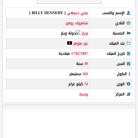
الإسم والنسب
بيلي دينيهي
[ BILLY DENNEHY ]
النادي
شامروك روفرز
الجنسية
ويلز
بلد الميلاد
غير متوفر
تاريخ الميلاد
17/02/1987
ميلادية
السن
39
سنة
الطول
184
سنتيمتر
الوزن
74
كيلو غرام
المركز
وسط