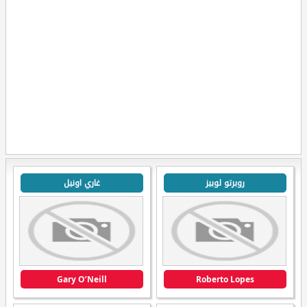
روبرتو لوبيز
غاري اونيل
Gary O’Neill
Roberto Lopes