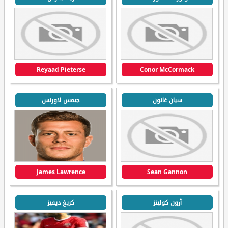
Reyaad Pieterse
Conor McCormack
سيان غانون
جيمس لاورنس
James Lawrence
Sean Gannon
آرون كولينز
كريغ ديفيز