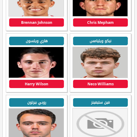
Brennan Johnson
Chris Mepham
نيكو ويليامس
هاري ويلسون
Harry Wilson
Neco Williams
فين ستيفينز
روبي بيرتون