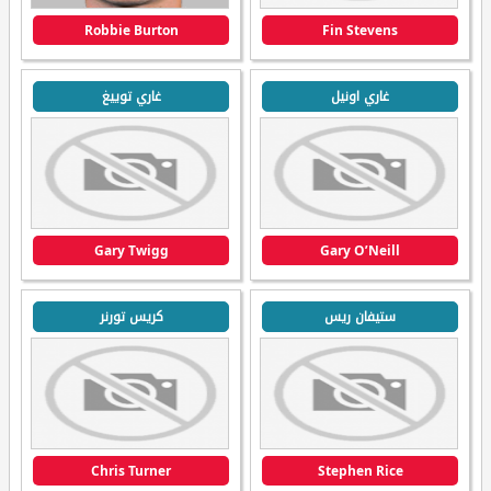
Robbie Burton
Fin Stevens
غاري اونيل
غاري توييغ
Gary Twigg
Gary O’Neill
ستيفان ريس
كريس تورنر
Chris Turner
Stephen Rice