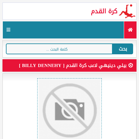
كرة القدم
بحث
بيلي دينيهي لاعب كرة القدم [ BILLY DENNEHY ]