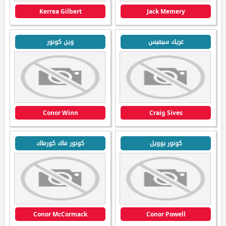
Kerrea Gilbert
Jack Memery
غريك سيفيس
وين كونور
Conor Winn
Craig Sives
كونور بوويل
كونور ماك كورماك
Conor McCormack
Conor Powell