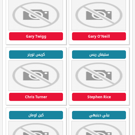
Gary Twigg
Gary O’Neill
ستيفان ريس
كريس تورنر
Chris Turner
Stephen Rice
بيلي دينيهي
كين اومان