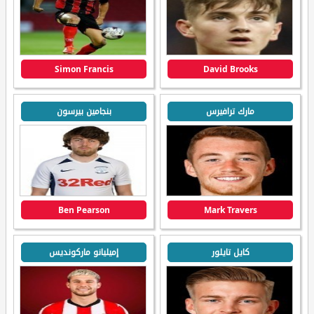
Simon Francis
David Brooks
مارك ترافيرس
بنجامين بيرسون
Ben Pearson
Mark Travers
كايل تايلور
إميليانو ماركونديس