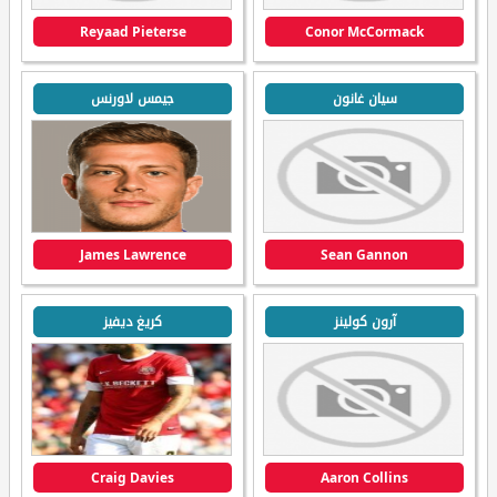
Reyaad Pieterse
Conor McCormack
سيان غانون
جيمس لاورنس
James Lawrence
Sean Gannon
آرون كولينز
كريغ ديفيز
Craig Davies
Aaron Collins