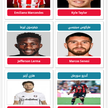
Emiliano Marcondes
Kyle Taylor
ماركوس سينيسي
جيفرسون ليرما
Jefferson Lerma
Marcos Senesi
أندرو سورمان
هاري أرتير