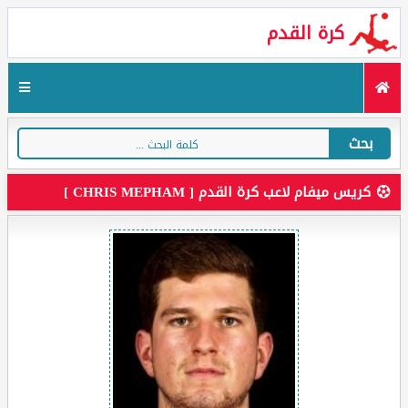
كرة القدم
بحث
كريس ميفام لاعب كرة القدم [ CHRIS MEPHAM ]