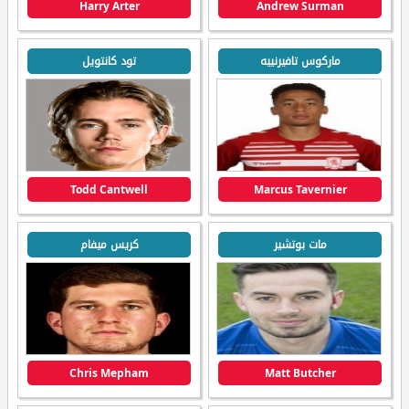
Harry Arter
Andrew Surman
ماركوس تافيرنييه
تود كانتويل
Todd Cantwell
Marcus Tavernier
مات بوتشير
كريس ميفام
Chris Mepham
Matt Butcher