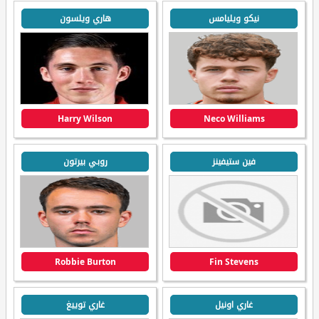
نيكو ويليامس
هاري ويلسون
Harry Wilson
Neco Williams
فين ستيفينز
روبي بيرتون
Robbie Burton
Fin Stevens
غاري اونيل
غاري توييغ