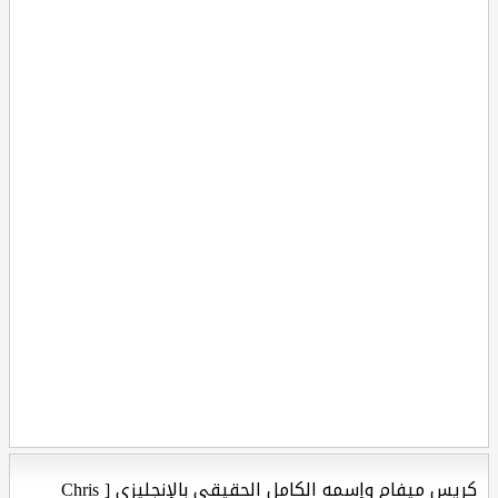
كريس ميفام وإسمه الكامل الحقيقي بالإنجليزي [ Chris