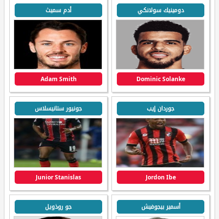
دومينيك سولانكي
أدم سميث
Adam Smith
Dominic Solanke
جوردان إيب
جونيور ستانيسلاس
Junior Stanislas
Jordon Ibe
أسمير بيجوفيش
جو روذويل