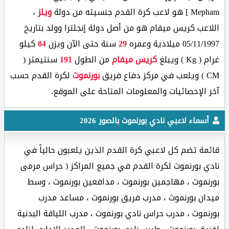
Mepham ] هو لاعب كرة القدم جنسيته من دولة
ويلز
،
اللاعب كريس ميفام هو من أصل دولة إنجلترا وولد بتاريخ
05/11/1997 ميلادية وعمره
29
سنة حتى الآن ويزن
84
كيلو
غرام ( Kg ) ويبلغ
كريس ميفام
من الطول
191
سنتيمتر (
CM ) ويلعب في مركز دفاع فريق
بورنموث
لكرة القدم حسب
آخر الإحصائيات والمعلومات المتاحة على الموقع.
أسماء لاعبي نادي بورنموث بالصور 2026
قائمة تضم كل لاعبي كرة القدم الذين يلعبون حالياً في
نادي بورنموث لكرة القدم في جميع المراكز ( حراس مرمى
بورنموث ، مهاجمين بورنموث ، مدافعين بورنموث ، وسط
ميدان بورنموث ، مدرب فريق بورنموث ، مساعد مدرب
بورنموث ، مدرب حراس نادي بورنموث ، مدرب اللياقة البدنية