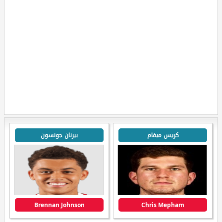
كريس ميفام
بيرنان جونسون
Brennan Johnson
Chris Mepham