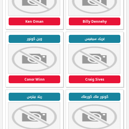
Ken Oman
Billy Dennehy
غريك سيفيس
وين كونور
Conor Winn
Craig Sives
كونور ماك كورماك
رياد بيترس