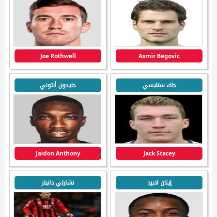
Joe Rothwell
Asmir Begovic
جاك ستايسي
جايدون أنتوني
Jaidon Anthony
Jack Stacey
إيثان لايرد
تشارلي دانيلز