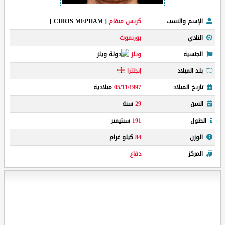
الإسم والنسب
كريس ميفام
[ CHRIS MEPHAM ]
النادي
بورنموث
الجنسية
ويلز
بلد الميلاد
إنجلترا
تاريخ الميلاد
05/11/1997
ميلادية
السن
29
سنة
الطول
191
سنتيمتر
الوزن
84
كيلو غرام
المركز
دفاع