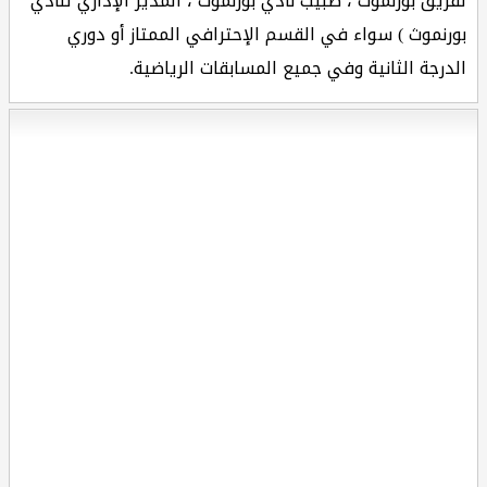
لفريق بورنموث ، طبيب نادي بورنموث ، المدير الإداري لنادي
بورنموث ) سواء في القسم الإحترافي الممتاز أو دوري
الدرجة الثانية وفي جميع المسابقات الرياضية.