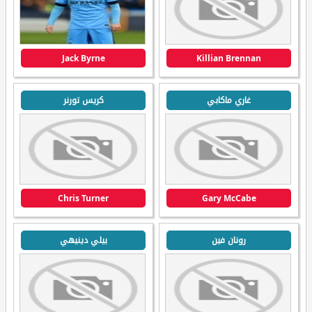
Jack Byrne
Killian Brennan
غاري ماكابي
كريس تورنر
Chris Turner
Gary McCabe
رونان فين
بيلي دينيهي