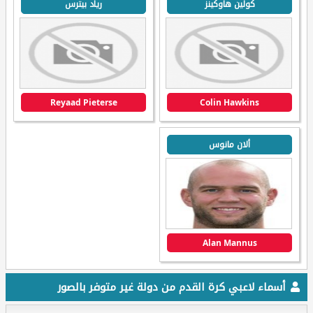
كولين هاوكينز
رياد بيترس
Reyaad Pieterse
Colin Hawkins
ألان مانوس
Alan Mannus
أسماء لاعبي كرة القدم من دولة غير متوفر بالصور