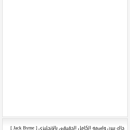
جاك بيرن وإسمه الكامل الحقيقي بالإنجليزي [ Jack Byrne ]