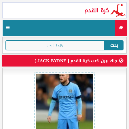
كرة القدم
بحث
جاك بيرن لاعب كرة القدم [ JACK BYRNE ]