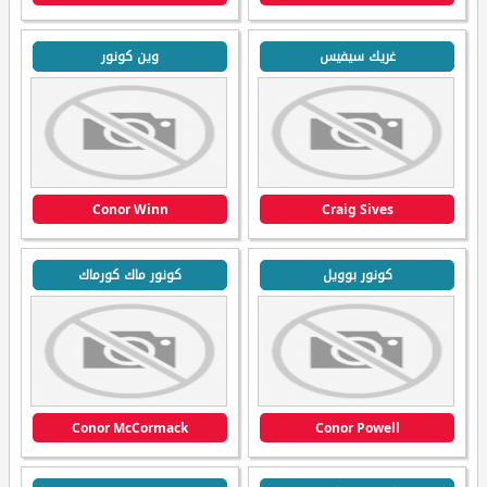
غريك سيفيس
وين كونور
Conor Winn
Craig Sives
كونور بوويل
كونور ماك كورماك
Conor McCormack
Conor Powell