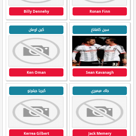
Billy Dennehy
Ronan Finn
سين كافاناغ
كين اومان
Ken Oman
Sean Kavanagh
جاك ميميري
كيريا جيلبرتو
Kerrea Gilbert
Jack Memery