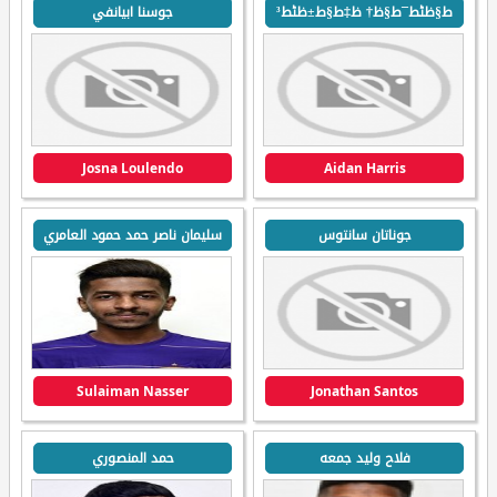
ط§ظٹط¯ط§ظ† ظ‡ط§ط±ظٹط³
جوسنا ابيانفي
Josna Loulendo
Aidan Harris
جوناتان سانتوس
سليمان ناصر حمد حمود العامري
Sulaiman Nasser
Jonathan Santos
فلاح وليد جمعه
حمد المنصوري