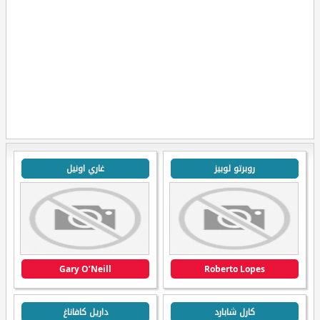
روبرتو لوبيز
غاري اونيل
Gary O’Neill
Roberto Lopes
كارل شابارد
داريل كافاناغ