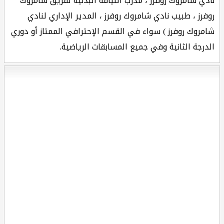
نادي شامروك روفرز ، مدرب اللياقة البدنية لفريق شامروك
روفرز ، طبيب نادي شامروك روفرز ، المدير الإداري لنادي
شامروك روفرز ) سواء في القسم الإحترافي الممتاز أو دوري
الدرجة الثانية وفي جميع المسابقات الرياضية.