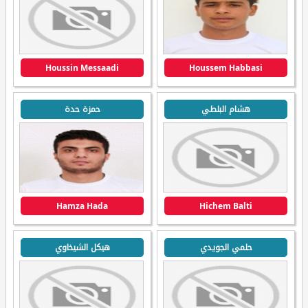
Houssin Messaadi
Houssem Habbasi
هشام البلطي
حمزة حدة
Hamza Hada
Hichem Balti
حلمي الجويدي
هيكل الشيخاوي