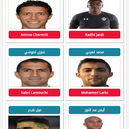
Amine Chermiti
Radhi Jaidi
محمد لعربي
صبري لموشي
Sabri Lamouchi
Mohamed Larbi
أيمن عبد النور
نبيل تايدر