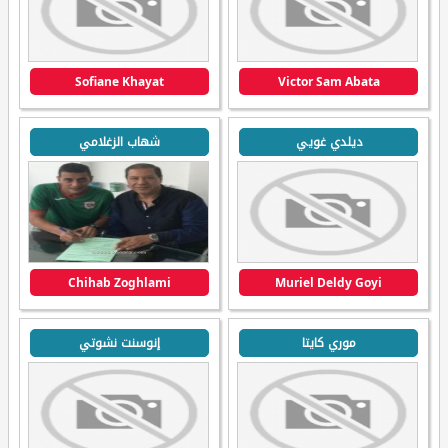
Sofiane Khayat
Victor Sam Abata
ديلدي غويي
شهاب الزغلامي
Chihab Zoghlami
Muriel Deldy Goyi
موري كايتا
إنوسنت نشوتي