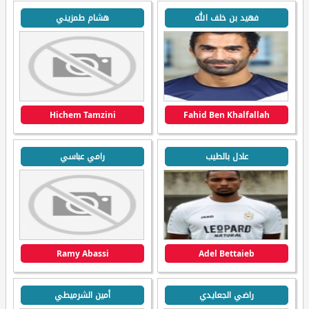
فهيد بن خلف الله
هشام طمزيني
Hichem Tamzini
Fahid Ben Khalfallah
عادل بالطيب
رامي عباسي
Ramy Abassi
Adel Bettaieb
راضي الجعايدي
أمين الشرميطي