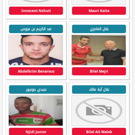
Innocent Nshuti
Mauri Kaita
بلال الماجري
عبد الكريم بن عروس
Abdelkrim Benarous
Bilel Mejri
بلال آية مالك
نجيدي جونيور
Njidi Junior
Bilel Ait Malek