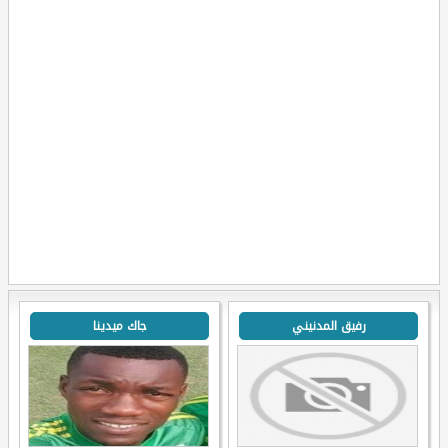
رفيق المدنيني
جاك ميدينا