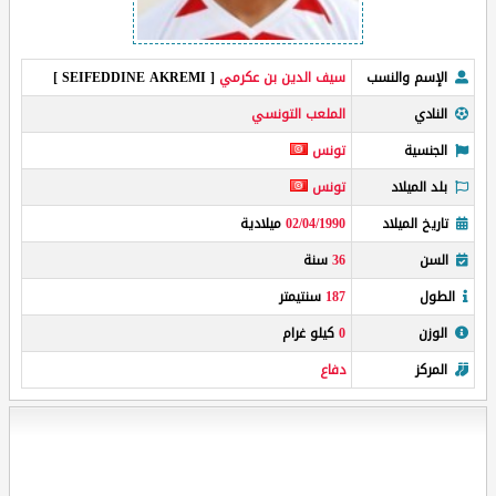
الإسم والنسب
سيف الدين بن عكرمي
[ SEIFEDDINE AKREMI ]
النادي
الملعب التونسي
الجنسية
تونس
بلد الميلاد
تونس
تاريخ الميلاد
02/04/1990
ميلادية
السن
36
سنة
الطول
187
سنتيمتر
الوزن
0
كيلو غرام
المركز
دفاع