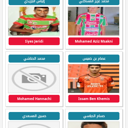
محمد عزيز المساكني
إلياس الجريدي
Iiyes Jeridi
Mohamed Aziz Msakni
عصام بن خميس
محمد الحناشي
Mohamed Hannachi
Issam Ben Khemis
حسام الحباسي
حسين المسعدي