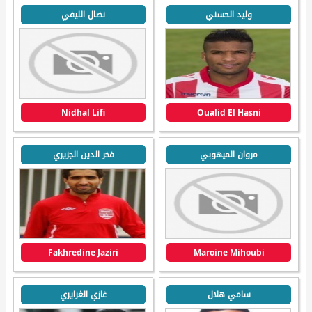
وليد الحسني
نضال الليفي
Nidhal Lifi
Oualid El Hasni
مروان الميهوبي
فخر الدين الجزيري
Fakhredine Jaziri
Maroine Mihoubi
سامي هلال
غازي الغرايري