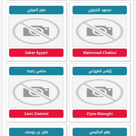
محمود الشلوي
صابر العياري
Saber Ayyari
Mahmoud Chaloui
إلياس المزوغي
سامي زميط
Sami Zommit
Elyes Mzoughi
زهير الحكيمي
خليل بن يوسف