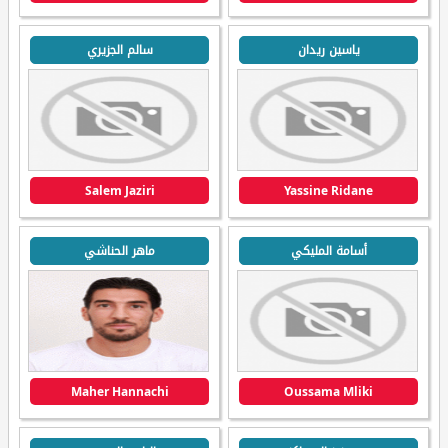
ياسين ريدان
سالم الجزيري
Salem Jaziri
Yassine Ridane
أسامة المليكي
ماهر الحناشي
Maher Hannachi
Oussama Mliki