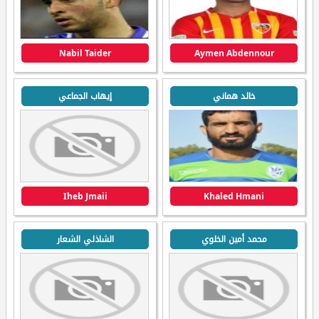
Nabil Taider
Aymen Abdennour
خالد هماني
إيهاب الجماعي
Iheb Jmaii
Khaled Hmani
محمد أمين الخلوي
الشاذلي الشعار