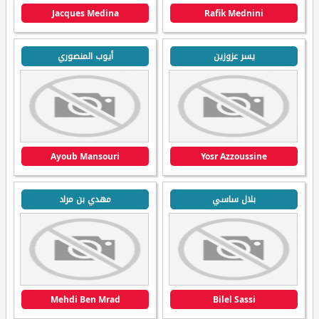
Jacques Medina
Rafik Mednini
يسر عزوزين
أيوب المنصوري
Ayoub Mansouri
Yosr Azzoussine
بلال ساسي
مهدي بن مراد
Mehdi Ben Mrad
Bilel Sassi