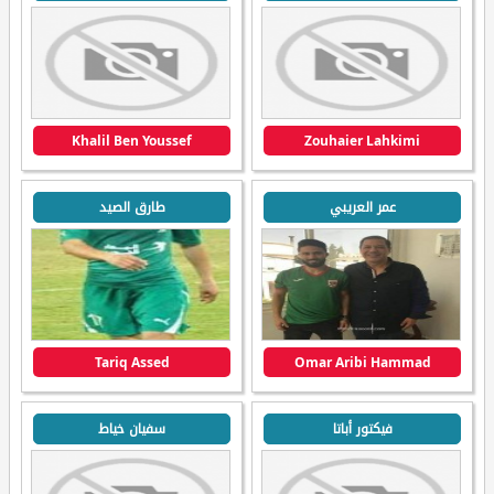
Khalil Ben Youssef
Zouhaier Lahkimi
عمر العريبي
طارق الصيد
Tariq Assed
Omar Aribi Hammad
فيكتور أباتا
سفيان خياط