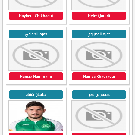
Haykeul Chikhaoui
Helmi Jouidi
حمزة الخضراوي
حمزة الهمامي
Hamza Hammami
Hamza Khadraoui
ديسم بن نصر
سليمان كشك