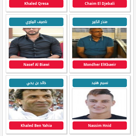
Khaled Qresa
Chaim El Djebali
منذر الكبير
ناصيف البياوي
Nasef Al Biawi
Mondher ElKbaeir
نسيم هنيد
خالد بن يحي
Khaled Ben Yahia
Nassim Hnid