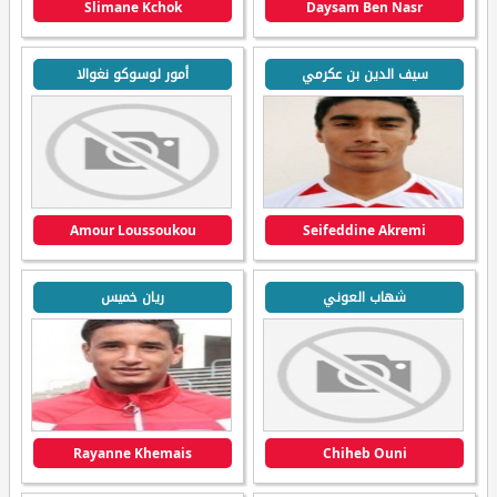
Slimane Kchok
Daysam Ben Nasr
سيف الدين بن عكرمي
أمور لوسوكو نغوالا
Amour Loussoukou
Seifeddine Akremi
شهاب العوني
ريان خميس
Rayanne Khemais
Chiheb Ouni