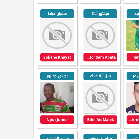
يد
فيكتور أباتا
سفيان خياط
Sofiane Khayat
Victor Sam Abata
Tar
عبد الكريم بن عروس
بلال آية مالك
نجيدي جونيور
Njidi Junior
Bilel Ait Malek
Abdelkrim Benarous
يدي
عصام بن خميس
محمد الحناشي