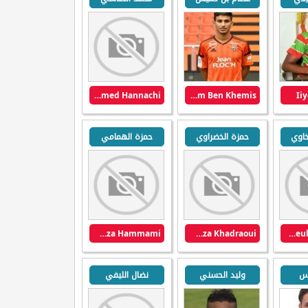
Mohamed Hannachi
Issam Ben Khemis
Iiy
خاوي
حمزة الخضراوي
حمزة الهمامي
Hamza Hammami
Hamza Khadraoui
Haykeul Chikhaoui
يس
وليد الحسني
نضال الليفي