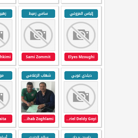
إلياس المزوغي
سامي زميط
زهير
Sami Zommit
Elyes Mzoughi
ديلدي غويي
شهاب الزغلامي
مور
aita
Chihab Zoghlami
Muriel Deldy Goyi
ياسين ريدان
سالم الجزيري
أسام