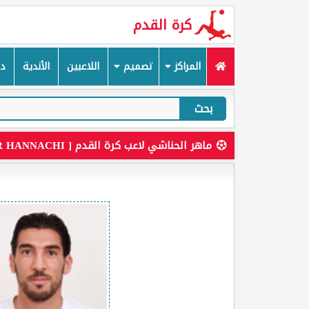
كرة القدم
المراكز
تصميم
اللاعبين
الأندية
دم
بحث
ماهر الحناشي لاعب كرة القدم [ MAHER HANNACHI ]