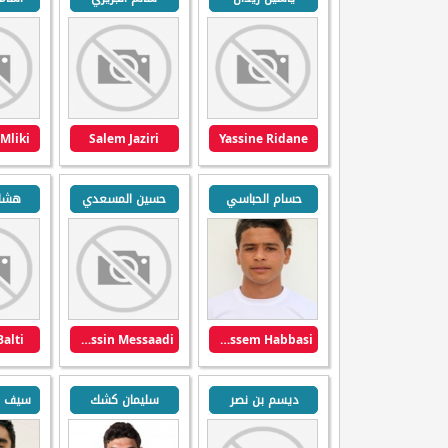
Mliki
Salem Jaziri
Yassine Ridane
حسام الحباسي
حسين المسعدي
هشام
alti
Houssin Messaadi
Houssem Habbasi
ديسم بن نصر
سليمان كشك