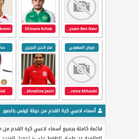
Slimane Kchok
Daysam Ben Nasr
مروان الميهوبي
فخر الدين الجزيري
سام
lal
Fakhredine Jaziri
Maroine Mihoubi
أسماء لاعبي كرة القدم من دولة تونس بالصور
قائمة كاملة بجميع أسماء لاعبي كرة القدم من 
العالمية عن طريق الظغط على رز تحميل المزيد.