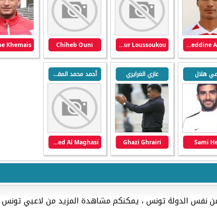
Chiheb Ouni
Amour Loussoukou
Seifeddine Akremi
ي هلال
غازي الغرايري
أحمد محمد المقصي
Ahmed Mohamed Al Maghasi
Ghazi Ghrairi
Sami He
من نفس الدولة تونس ، يمكنكم مشاهدة المزيد من لاعبي تونس ا