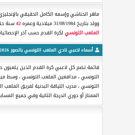
ماهر الحناشي وإسمه الكامل الحقيقي بالإنجليزي [ Maher Hannachi ] هو لاعب كرة القدم جنسيته من
وولد بتاريخ 31/08/1984 ميلادية وعمره
42
سنة حتى
الملعب التونسي
لكرة القدم حسب آخر الإحصائيات
أسماء لاعبي نادي الملعب التونسي بالصور 2026
قائمة تضم كل لاعبي كرة القدم الذين يلعبون ح
التونسي ، مدافعين الملعب التونسي ، وسط ميد
التونسي ، مدرب اللياقة البدنية لفريق الملعب 
الممتاز أو دوري الدرجة الثانية وفي جميع المسابق