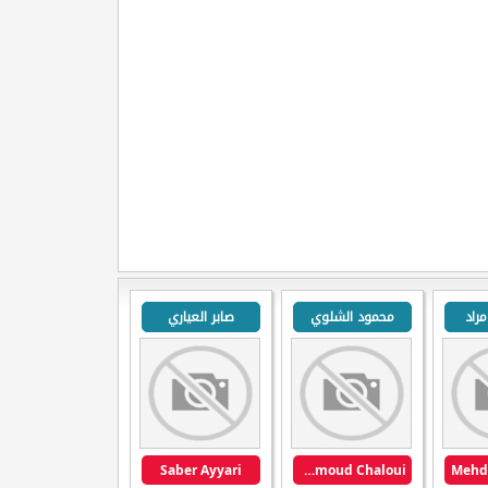
راد
محمود الشلوي
صابر العياري
Saber Ayyari
Mahmoud Chaloui
Mehd