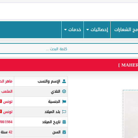
ج الشعارات
إحصائيات
خدمات
الإسم والنسب
ماهر ال
النادي
الملعب 
الجنسية
تونس
بلد الميلاد
تونس
تاريخ الميلاد
/08/1984
السن
42
سنة