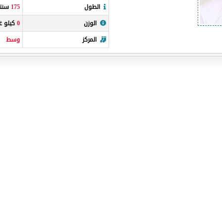
الطول
175
سنتي
الوزن
0
كيلو غر
المركز
وسط