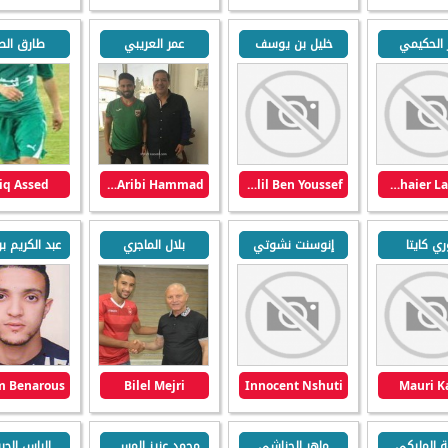
 الحكيمي
خليل بن يوسف
عمر العريبي
طارق الص
iq Assed
Omar Aribi Hammad
Khalil Ben Youssef
Zouhaier Lahkimi
ي كايتا
إنوسنت نشوتي
بلال الماجري
Bilel Mejri
Innocent Nshuti
Mauri K
ة المليكي
ماهر الحناشي
محمد عزيز المساكني
إلياس الجر