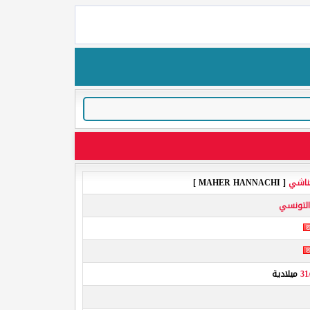
حناشي
[ MAHER HANNACHI ]
التونسي
31
ميلادية