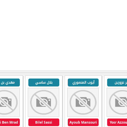
 عزوزين
أيوب المنصوري
بلال ساسي
مهدي بن م
i Ben Mrad
Bilel Sassi
Ayoub Mansouri
Yosr Azzo