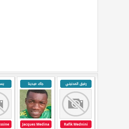
رفيق المدنيني
جاك ميدينا
يسر
ussine
Jacques Medina
Rafik Mednini