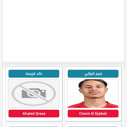
شيم الجبالي
خالد قريسة
Khaled Qresa
Chaim El Djebali