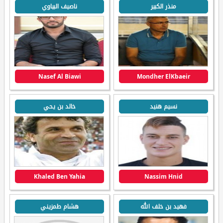
منذر الكبير
ناصيف البياوي
Nasef Al Biawi
Mondher ElKbaeir
نسيم هنيد
خالد بن يحي
Khaled Ben Yahia
Nassim Hnid
فهيد بن خلف الله
هشام طمزيني