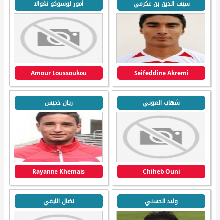
سيف الدين بن عكرمي
أمور لوسوكو نغوالا
Amour Loussoukou
Seifeddine Akremi
شهاب العوني
ريان خميس
Rayanne Khemais
Chiheb Ouni
وليد الحسني
نضال الليفي