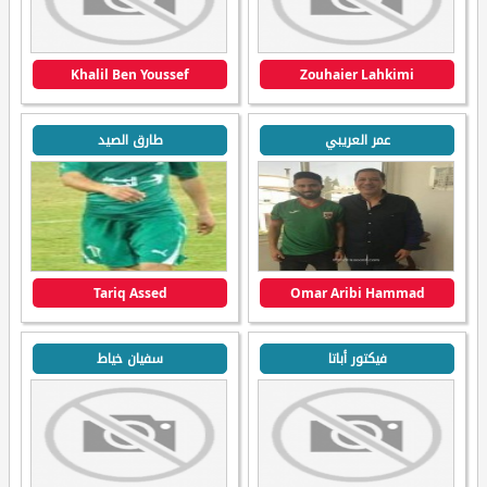
Khalil Ben Youssef
Zouhaier Lahkimi
عمر العريبي
طارق الصيد
Tariq Assed
Omar Aribi Hammad
فيكتور أباتا
سفيان خياط