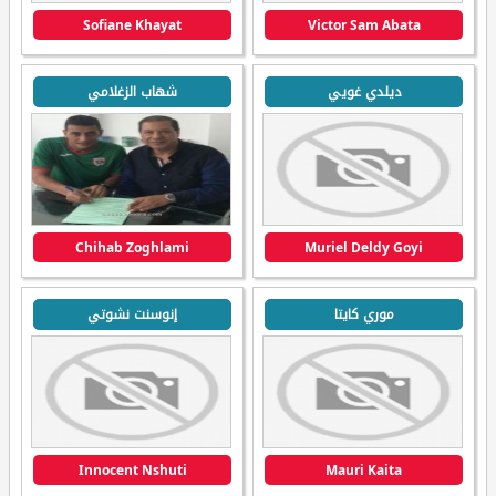
Sofiane Khayat
Victor Sam Abata
ديلدي غويي
شهاب الزغلامي
Chihab Zoghlami
Muriel Deldy Goyi
موري كايتا
إنوسنت نشوتي
Innocent Nshuti
Mauri Kaita