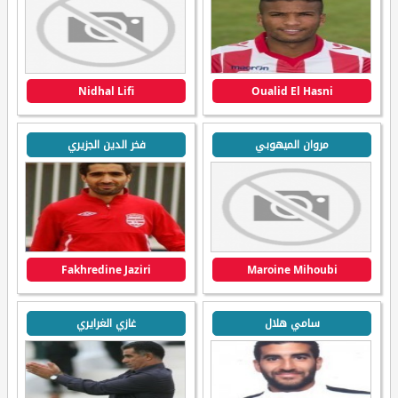
Nidhal Lifi
Oualid El Hasni
مروان الميهوبي
فخر الدين الجزيري
Fakhredine Jaziri
Maroine Mihoubi
سامي هلال
غازي الغرايري