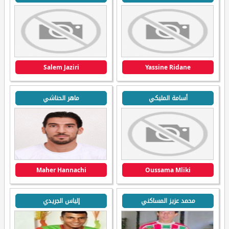
Salem Jaziri
Yassine Ridane
أسامة المليكي
ماهر الحناشي
Maher Hannachi
Oussama Mliki
محمد عزيز المساكني
إلياس الجريدي