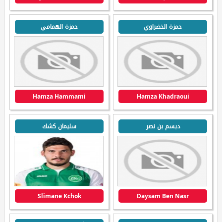
حمزة الخضراوي
حمزة الهمامي
Hamza Hammami
Hamza Khadraoui
ديسم بن نصر
سليمان كشك
Slimane Kchok
Daysam Ben Nasr