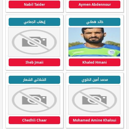
Nabil Taider
Aymen Abdennour
خالد هماني
إيهاب الجماعي
Iheb Jmaii
Khaled Hmani
محمد أمين الخلوي
الشاذلي الشعار
Chedhli Chaar
Mohamed Amine Khaloui