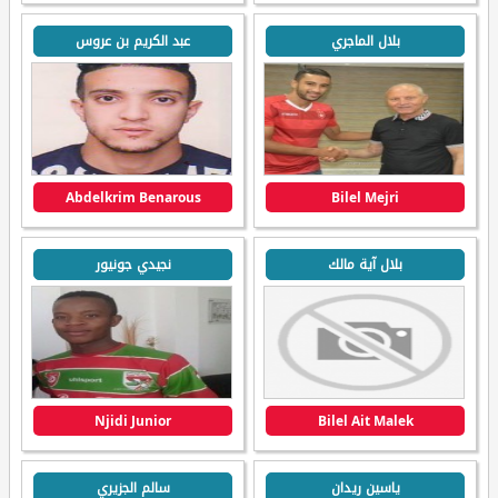
بلال الماجري
عبد الكريم بن عروس
Abdelkrim Benarous
Bilel Mejri
بلال آية مالك
نجيدي جونيور
Njidi Junior
Bilel Ait Malek
ياسين ريدان
سالم الجزيري