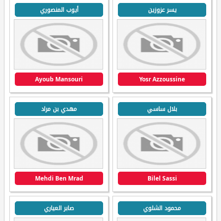
يسر عزوزين
أيوب المنصوري
Ayoub Mansouri
Yosr Azzoussine
بلال ساسي
مهدي بن مراد
Mehdi Ben Mrad
Bilel Sassi
محمود الشلوي
صابر العياري