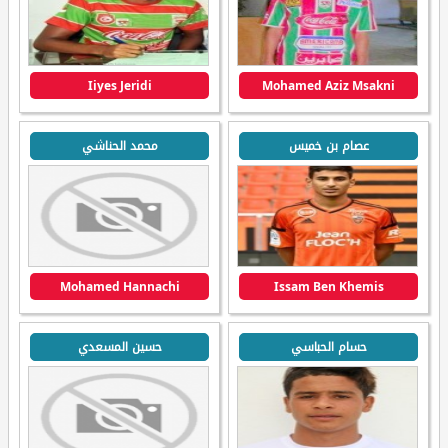
Iiyes Jeridi
Mohamed Aziz Msakni
عصام بن خميس
محمد الحناشي
Mohamed Hannachi
Issam Ben Khemis
حسام الحباسي
حسين المسعدي