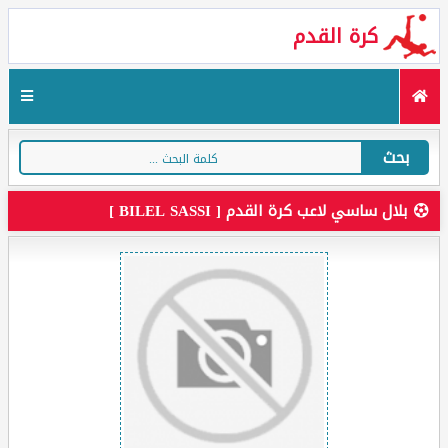
كرة القدم
بحث
بلال ساسي لاعب كرة القدم [ BILEL SASSI ]