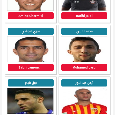
Amine Chermiti
Radhi Jaidi
محمد لعربي
صبري لموشي
Sabri Lamouchi
Mohamed Larbi
أيمن عبد النور
نبيل تايدر