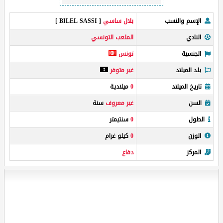
الإسم والنسب
بلال ساسي
[ BILEL SASSI ]
النادي
الملعب التونسي
الجنسية
تونس
بلد الميلاد
غير متوفر
تاريخ الميلاد
0
ميلادية
السن
غير معروف
سنة
الطول
0
سنتيمتر
الوزن
0
كيلو غرام
المركز
دفاع