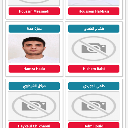
Houssin Messaadi
Houssem Habbasi
هشام البلطي
حمزة حدة
Hamza Hada
Hichem Balti
حلمي الجويدي
هيكل الشيخاوي
Haykeul Chikhaoui
Helmi Jouidi