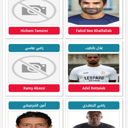
Hichem Tamzini
Fahid Ben Khalfallah
عادل بالطيب
رامي عباسي
Ramy Abassi
Adel Bettaieb
راضي الجعايدي
أمين الشرميطي