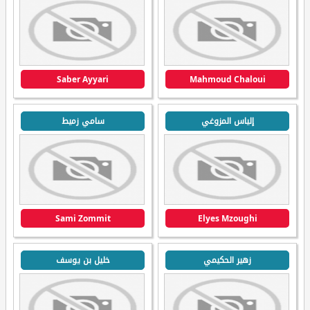
Saber Ayyari
Mahmoud Chaloui
إلياس المزوغي
سامي زميط
Sami Zommit
Elyes Mzoughi
زهير الحكيمي
خليل بن يوسف