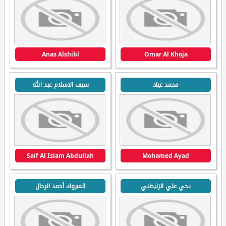
Anas Alshibl
Omar Al Khoja
محمد عياد
سيف الاسلام عبد الله
Saif Al Islam Abdullah
Mohamed Ayad
يحي علي الزليطني
المبروك أحمد الرحال