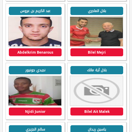
بلال الماجري
عبد الكريم بن عروس
Abdelkrim Benarous
Bilel Mejri
بلال آية مالك
نجيدي جونيور
Njidi Junior
Bilel Ait Malek
ياسين ريدان
سالم الجزيري