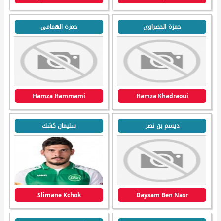
حمزة الخضراوي
حمزة الهمامي
Hamza Hammami
Hamza Khadraoui
ديسم بن نصر
سليمان كشك
Slimane Kchok
Daysam Ben Nasr