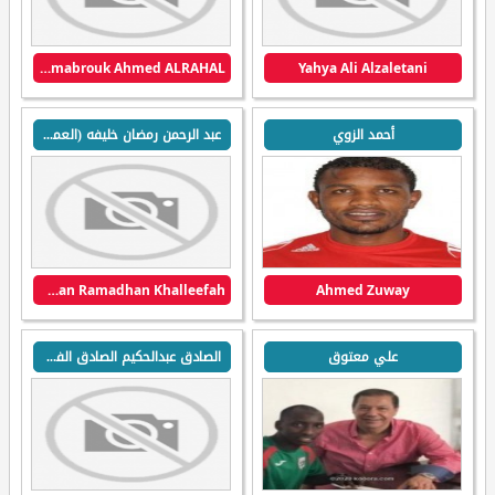
Almabrouk Ahmed ALRAHAL
Yahya Ali Alzaletani
أحمد الزوي
عبد الرحمن رمضان خليفه (العمامي)
Abdulrhman Ramadhan Khalleefah
Ahmed Zuway
علي معتوق
الصادق عبدالحكيم الصادق الفيتوري