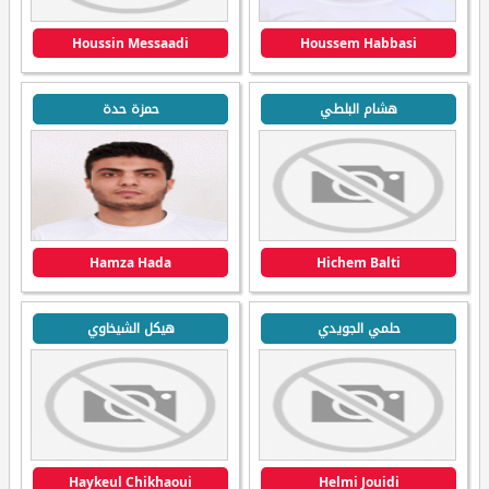
Houssin Messaadi
Houssem Habbasi
هشام البلطي
حمزة حدة
Hamza Hada
Hichem Balti
حلمي الجويدي
هيكل الشيخاوي
Haykeul Chikhaoui
Helmi Jouidi