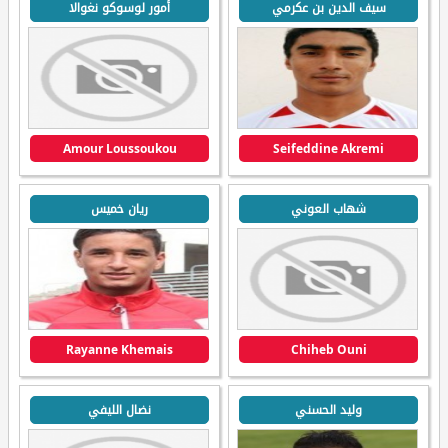
سيف الدين بن عكرمي
أمور لوسوكو نغوالا
Amour Loussoukou
Seifeddine Akremi
شهاب العوني
ريان خميس
Rayanne Khemais
Chiheb Ouni
وليد الحسني
نضال الليفي