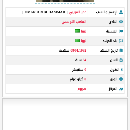
الإسم والنسب
عمر العريبي
[ OMAR ARIBI HAMMAD ]
النادي
الملعب التونسي
الجنسية
ليبيا
بلد الميلاد
ليبيا
تاريخ الميلاد
08/01/1992
ميلادية
السن
34
سنة
الطول
0
سنتيمتر
الوزن
0
كيلو غرام
المركز
هجوم