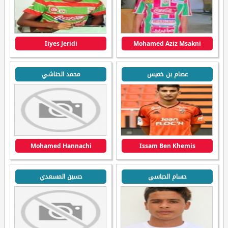
Iiyes Jeridi
Mohamed Aziz Msakni
عصام بن خميس
محمد الحناشي
Mohamed Hannachi
Issam Ben Khemis
حسام الحباسي
حسين المسعدي