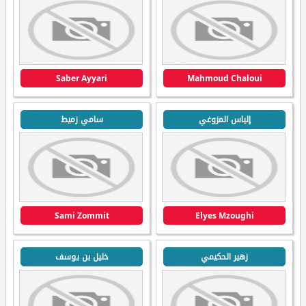
Saber Ayyari
Mahmoud Chaloui
إلياس المزوغي
سامي زميط
Sami Zommit
Elyes Mzoughi
زهير الحكيمي
خليل بن يوسف