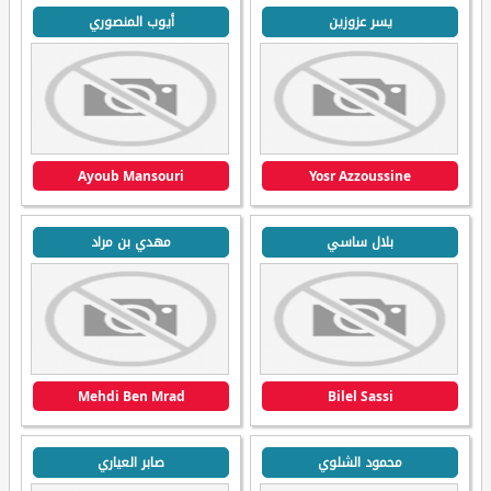
يسر عزوزين
أيوب المنصوري
Ayoub Mansouri
Yosr Azzoussine
بلال ساسي
مهدي بن مراد
Mehdi Ben Mrad
Bilel Sassi
محمود الشلوي
صابر العياري