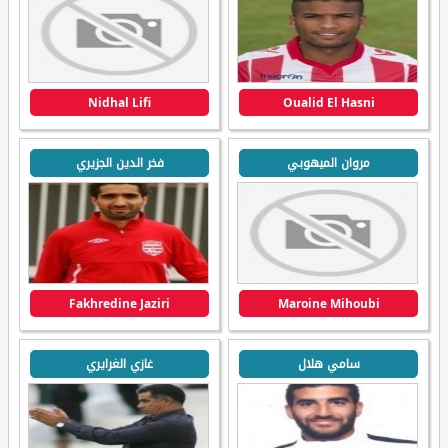
Nidhal Lifi
Oualid El Hasni
مروان الميهوبي
فخر الدين الجزيري
Fakhredine Jaziri
Maroine Mihoubi
سامي هلال
غازي الغرايري