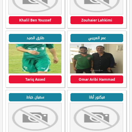
Khalil Ben Youssef
Zouhaier Lahkimi
عمر العريبي
طارق الصيد
Tariq Assed
Omar Aribi Hammad
فيكتور أباتا
سفيان خياط