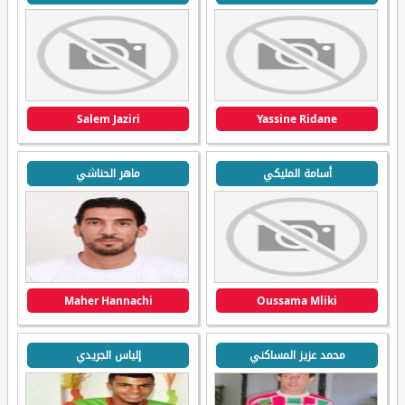
Salem Jaziri
Yassine Ridane
أسامة المليكي
ماهر الحناشي
Maher Hannachi
Oussama Mliki
محمد عزيز المساكني
إلياس الجريدي