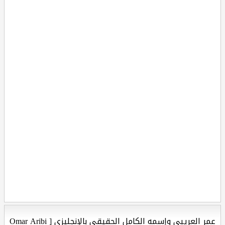
عمر العريبي وإسمه الكامل الحقيقي بالإنجليزي [ Omar Aribi