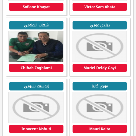
Sofiane Khayat
Victor Sam Abata
ديلدي غويي
شهاب الزغلامي
Chihab Zoghlami
Muriel Deldy Goyi
موري كايتا
إنوسنت نشوتي
Innocent Nshuti
Mauri Kaita