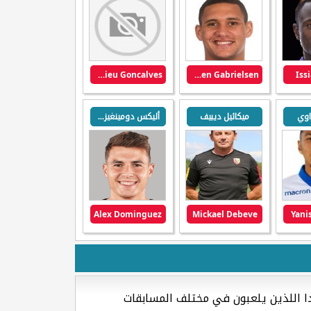
Mathieu Goncalves
Ruben Gabrielsen
Iss
اوي
ميكائيل ديبيف
أليكس دومينغيز روميرو
Alex Dominguez
Mickael Debeve
Yani
ا اللذين يلعبون في مختلف المسابقات