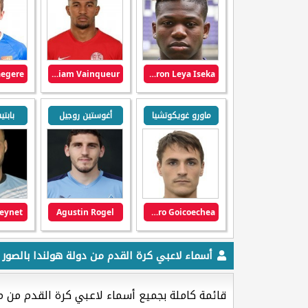
William Vainqueur
Aaron Leya Iseka
ماورو غويكوتشيا
أغوستين روجيل
بابت
Reynet
Agustin Rogel
Mauro Goicoechea
أسماء لاعبي كرة القدم من دولة هولندا بالصور
قائمة كاملة بجميع أسماء لاعبي كرة القدم من 