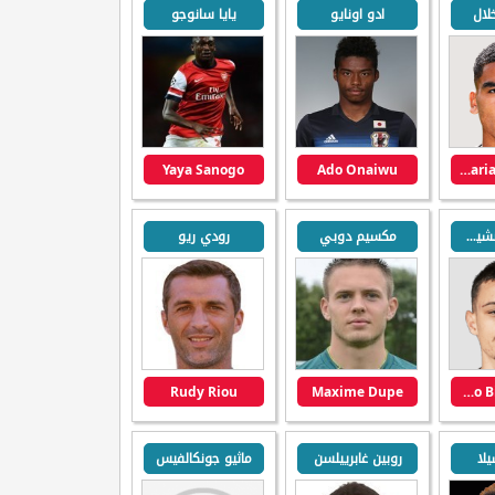
لال
ادو اونايو
يايا سانوجو
Yaya Sanogo
Ado Onaiwu
Zakaria Aboukhlal
فيليكو بيرمانشيفيتش
مكسيم دوبي
رودي ريو
Rudy Riou
Maxime Dupe
Veljko Birmancevic
يلا
روبين غابرييلسن
ماثيو جونكالفيس