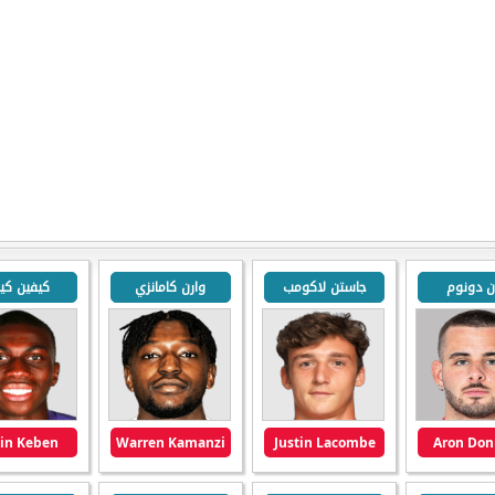
ن دونوم
جاستن لاكومب
وارن كامانزي
كيفين كيب
in Keben
Warren Kamanzi
Justin Lacombe
Aron Do