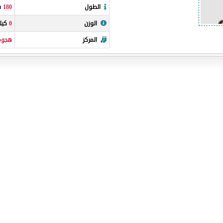
الطول
180
سن
الوزن
0
كيلو
المركز
هجوم