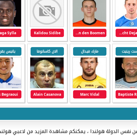
iaga Sylla
Kalidou Sidibe
Branco van den Boomen
Brecht Dejaegere
يست رينيت
مارك فيدال
الان كاسانوفا
يانيس بقر
s Begraoui
Alain Casanova
Marc Vidal
Baptiste 
من نفس الدولة هولندا ، يمكنكم مشاهدة المزيد من لاعبي هولند