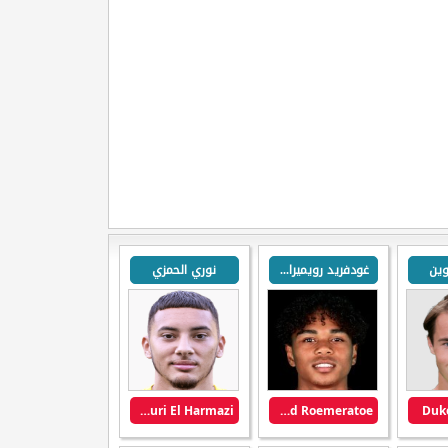
وين
غودفريد رويميراتوي
نوري الحمزي
Nouri El Harmazi
Godfried Roemeratoe
Duk