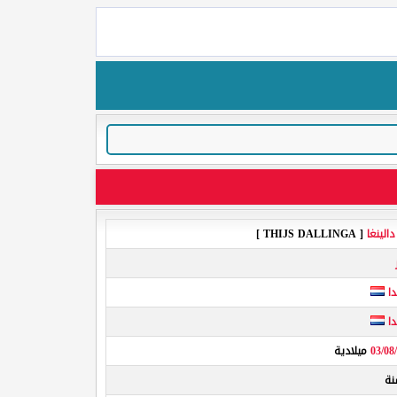
الينغا
[ THIJS DALLINGA ]
ا
ا
03/08
ميلادية
ة