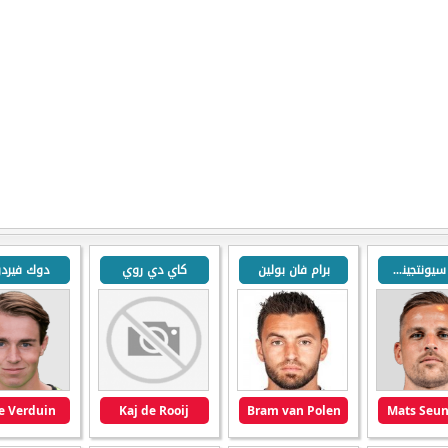
ماتس سيونتجينس
برام فان بولين
كاي دي روي
دوك فيرد
e Verduin
Kaj de Rooij
Bram van Polen
Mats Seun