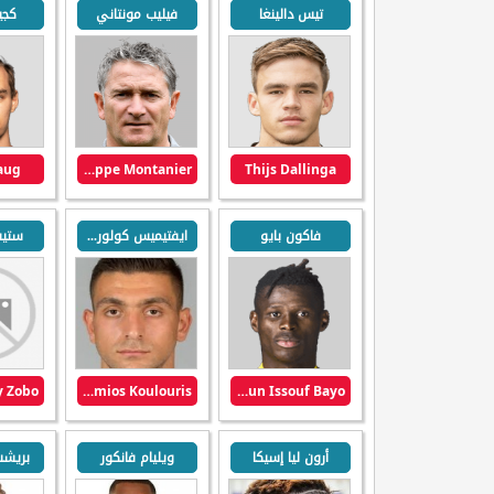
تيس دالينغا
فيليب مونتاني
كجي
Haug
Philippe Montanier
Thijs Dallinga
فاكون بايو
ايفتيميس كولوريس
ستيف
Efthymios Koulouris
Vakoun Issouf Bayo
أرون ليا إسيكا
ويليام فانكور
بريشت