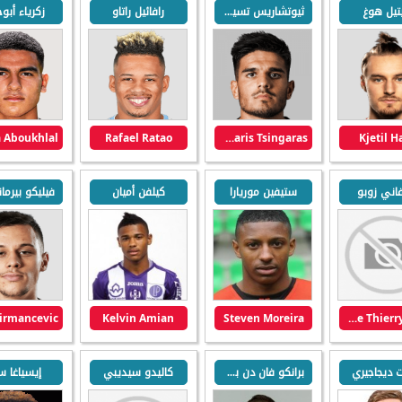
تيل هوغ
ثيوتشاريس تسيغاراس
رافائيل راتاو
زكرياء أبوخ
Rafael Ratao
Theocharis Tsingaras
Kjetil 
اني زوبو
ستيفين موريارا
كيلفن أميان
Kelvin Amian
Steven Moreira
Stephane Thierry Zobo
 ديجاجيري
برانكو فان دن بومان
كاليدو سيديبي
إيسياغا س