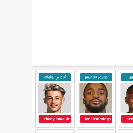
ين
جونيور فليمينغز
أنتوني رواولت
Anthony Rouault
Junior Flemmings
Kev