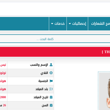
ج الشعارات
إحصائيات
خدمات
الإسم والنسب
تيس د
النادي
تولوز
الجنسية
هولند
بلد الميلاد
هولند
تاريخ الميلاد
/2000
السن
26
سن