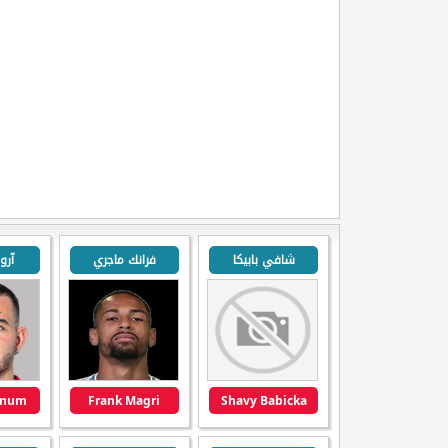
شافي بابيكا
فرانك ماجري
آرو
nnum
Frank Magri
Shavy Babicka