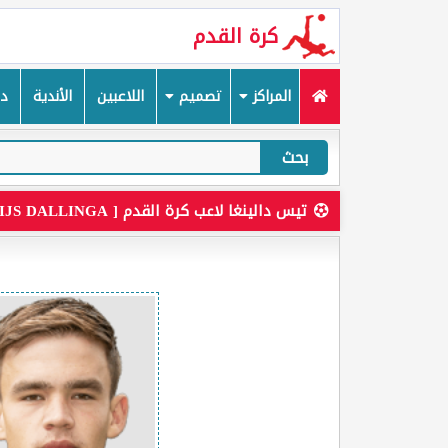
كرة القدم
المراكز
تصميم
اللاعبين
الأندية
دم
بحث
تيس دالينغا لاعب كرة القدم [ THIJS DALLINGA ]