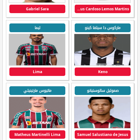
Gabriel Sara
Mateus Cardoso Lemos Martins
ماركوس دا سيلفا كينو
ليما
Lima
Keno
صموئيل سالوستيانو
ماتيوس مارتينيلي
Matheus Martinelli Lima
Samuel Salustiano de Jesus