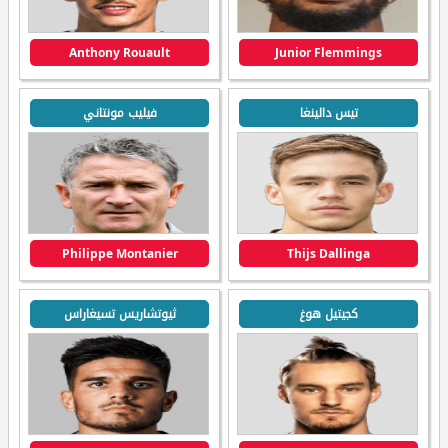
Anthony Rouault
Junior Flemmings
تيس دالينغا
فيليب مونتاني
Philippe Montanier
Thijs Dallinga
كجيتيل هوغ
ثيوتشاريس تسيغاراس