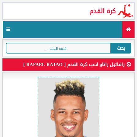
كرة القدم
بحث
رافائيل راتاو لاعب كرة القدم [ RAFAEL RATAO ]