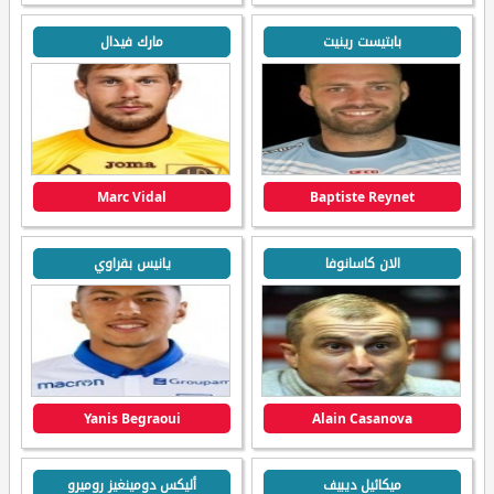
بابتيست رينيت
مارك فيدال
Marc Vidal
Baptiste Reynet
الان كاسانوفا
يانيس بقراوي
Yanis Begraoui
Alain Casanova
ميكائيل ديبيف
أليكس دومينغيز روميرو