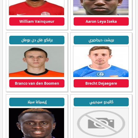
William Vainqueur
Aaron Leya Iseka
بريشت ديجاجيري
برانكو فان دن بومان
Branco van den Boomen
Brecht Dejaegere
كاليدو سيديبي
إيسياغا سيلا