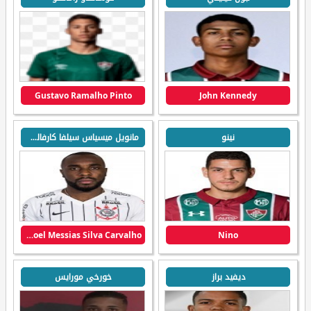
Gustavo Ramalho Pinto
John Kennedy
نينو
مانويل ميسياس سيلفا كارفالهو
Manoel Messias Silva Carvalho
Nino
ديفيد براز
خورخي مورايس