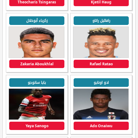
Theocharis Tsingaras
Kjetil Haug
رافائيل راتاو
زكرياء أبوخلال
Zakaria Aboukhlal
Rafael Ratao
ادو اونايو
يايا سانوجو
Yaya Sanogo
Ado Onaiwu