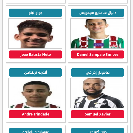
دانيال سامبايو سيمويس
جواو نيتو
Joao Batista Neto
Daniel Sampaio Simoes
صامويل إكزافي
أندريه تريندادي
Andre Trindade
Samuel Xavier
جون كينيدي
غوساتفاو رامالهو