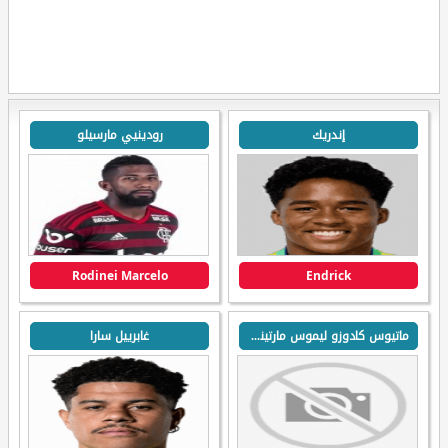
إندريك
رودينيي مارسيلو
Rodinei Marcelo
Endrick
ماتيوس كادوزو ليموس مارتينس
غابرييل سارا