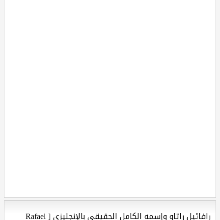
رافائيل راتاو وإسمه الكامل الحقيقي بالإنجليزي [ Rafael