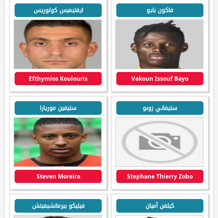
فاكون بايو
ايفتيميس كولوريس
Efthymios Koulouris
Vakoun Issouf Bayo
ستيفاني زوبو
ستيفين موريارا
Steven Moreira
Stephane Thierry Zobo
كيلفن أميان
فيليكو بيرمانشيفيتش