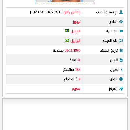
الإسم والنسب
رافائيل راتاو
[ RAFAEL RATAO ]
النادي
تولوز
الجنسية
البرازيل
بلد الميلاد
البرازيل
تاريخ الميلاد
30/11/1995
ميلادية
السن
31
سنة
الطول
183
سنتيمتر
الوزن
0
كيلو غرام
المركز
هجوم