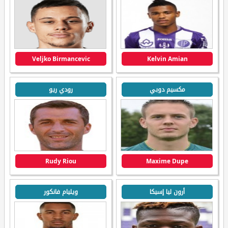
Veljko Birmancevic
Kelvin Amian
مكسيم دوبي
رودي ريو
Rudy Riou
Maxime Dupe
أرون ليا إسيكا
ويليام فانكور