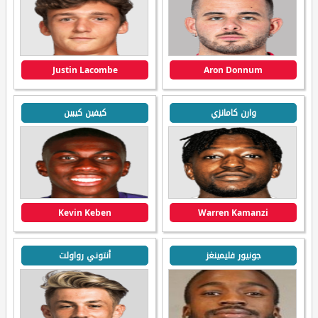
Justin Lacombe
Aron Donnum
وارن كامانزي
كيفين كيبين
Kevin Keben
Warren Kamanzi
جونيور فليمينغز
أنتوني رواولت