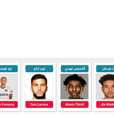
ا فيدمان
ألكسيس تيبيدي
توم لاكو
تيو فونسي
o Fonseca
Tom Lacoux
Alexis Tibidi
Daouda Weidmann