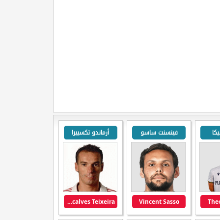
كا
فينسنت ساسو
أرماندو تكسييرا
Armando Goncalves Teixeira
Vincent Sasso
The