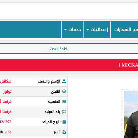
ج الشعارات
إحصائيات
خدمات
الإسم والنسب
ميكائيل
النادي
تولوز
الجنسية
فرنسا
بلد الميلاد
فرنسا
تاريخ الميلاد
12/1970
السن
56
سنة