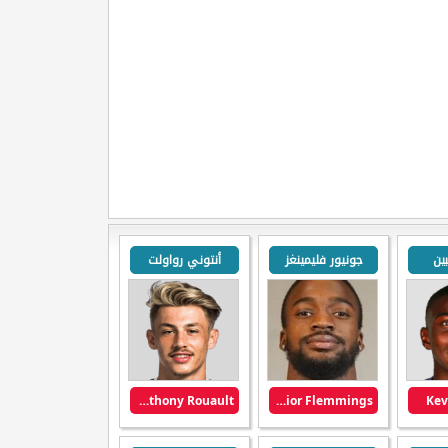
ين
جونيور فليمينغز
أنتوني رواولت
Anthony Rouault
Junior Flemmings
Kev