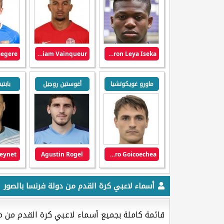
William Vainqueur
Aaron Leya Iseka
ماورو غويكوتشيا
أغوستين روجيل
بابت
Reynet
Agustin Rogel
Mauro Goicoechea
أسماء لاعبي كرة القدم من دولة فرنسا بالصور
قائمة كاملة بجميع أسماء لاعبي كرة القدم من 