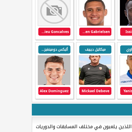
Mathieu Goncalves
Ruben Gabrielsen
Iss
اوي
ميكائيل ديبيف
أليكس دومينغيز روميرو
Alex Dominguez
Mickael Debeve
Yani
اللذين يلعبون في مختلف المسابقات والدوريات