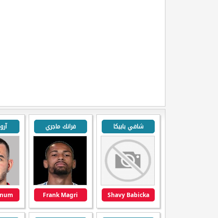
شافي بابيكا
فرانك ماجري
آرو
nnum
Frank Magri
Shavy Babicka