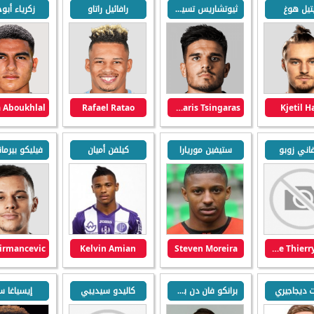
تيل هوغ
ثيوتشاريس تسيغاراس
رافائيل راتاو
زكرياء أبوخ
Rafael Ratao
Theocharis Tsingaras
Kjetil 
اني زوبو
ستيفين موريارا
كيلفن أميان
Kelvin Amian
Steven Moreira
Stephane Thierry Zobo
 ديجاجيري
برانكو فان دن بومان
كاليدو سيديبي
إيسياغا س