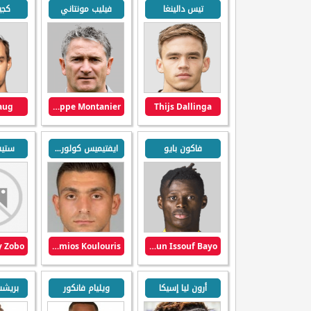
تيس دالينغا
فيليب مونتاني
كجي
Haug
Philippe Montanier
Thijs Dallinga
فاكون بايو
ايفتيميس كولوريس
ستيف
Efthymios Koulouris
Vakoun Issouf Bayo
أرون ليا إسيكا
ويليام فانكور
بريشت