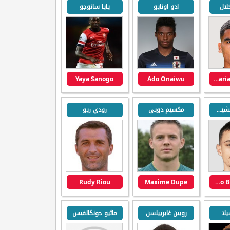
لال
ادو اونايو
يايا سانوجو
Yaya Sanogo
Ado Onaiwu
Zakaria Aboukhlal
فيليكو بيرمانشيفيتش
مكسيم دوبي
رودي ريو
Rudy Riou
Maxime Dupe
Veljko Birmancevic
يلا
روبين غابرييلسن
ماثيو جونكالفيس