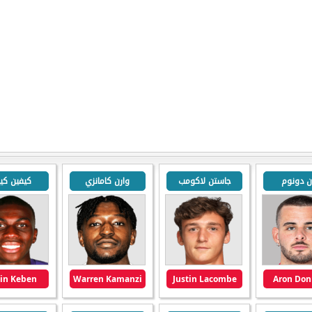
ن دونوم
جاستن لاكومب
وارن كامانزي
كيفين كيب
in Keben
Warren Kamanzi
Justin Lacombe
Aron Do