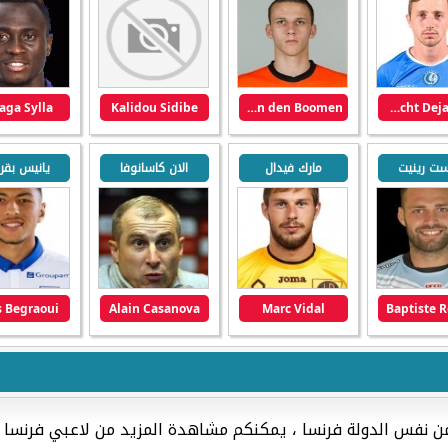
iaga Sylla
Kalidou Sidibe
Branco van den Boomen
Brecht Dejaegere
يست رينيت
مارك فيدال
الان كاسانوفا
يانيس بقر
s Begraoui
Alain Casanova
Marc Vidal
Baptiste 
من نفس الدولة فرنسا ، يمكنكم مشاهدة المزيد من لاعبي فرنسا 