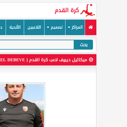
كرة القدم
المراكز
تصميم
اللاعبين
الأندية
دم
بحث
ميكائيل ديبيف لاعب كرة القدم [ MICKAEL DEBEVE ]