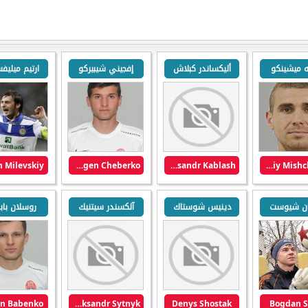
ه ميشينكو
أليكساندر كبلاش
إفجيني شيبيركو
ارتيم ميلي
 Milevskiy
Yevgen Cheberko
Aleksandr Kablash
Andriy Mishchenko
ان شيوست
دينيس شوستاك
آلكسندر سيتنيك
روسلان باب
an Babenko
Oleksandr Sytnyk
Denys Shostak
Bogdan S