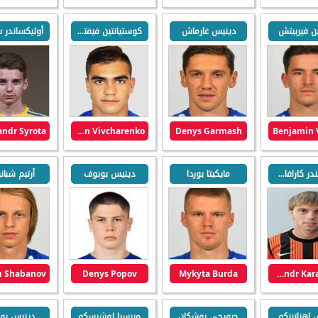
ين فيربيتش
دينيس غارماش
كوستيانتين فيفتشارينكو
أوليكساندر س
Kostyantyn Vivcharenko
Denys Garmash
Benjamin 
أولكسندر كارافاييف
مايكيتا بوردا
دينيس بوبوف
أرتيم شبا
m Shabanov
Denys Popov
Mykyta Burda
Oleksandr Karavaiev
 اهناتينكو
جيورجي بوشكان
ميرسيا لوشيسكو
دينيس بو