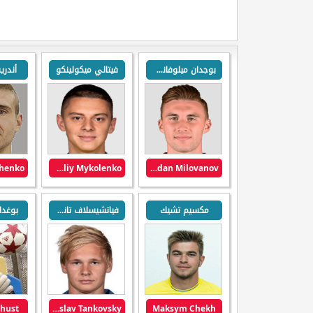
بوجدان ميلوفانوف
فيتالي ميكولينكو
أندري
Vitaliy Mykolenko
Bogdan Milovanov
مكسيم تشيك
فياتشيسلاف تانكوفسكواي
بوغد
hust
Vyacheslav Tankovsky
Maksym Chekh