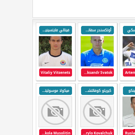
فسكي
أولكسندر سفاتوك
فيتالي فايتسينيتس
Vitaliy Vitsenets
Oleksandr Svatok
Artem
ينكو
كيريلو كوفالتشوك
ميكولا موسوليتين
Mykola Musolitin
Kyrylo Kovalchuk
Rusl