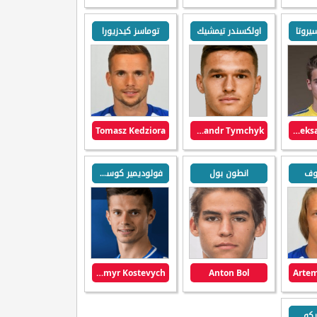
يروتا
اولكسندر تيمشيك
توماسز كيدزيورا
Tomasz Kedziora
Oleksandr Tymchyk
Oleksandr Syrota
نوف
انطون بول
فولوديمير كوستيفيتش
Volodymyr Kostevych
Anton Bol
Arte
يكو