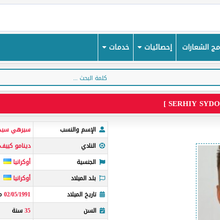
ج الشعارات
إحصائيات
خدمات
الإسم والنسب
سيرهي سيد
النادي
دينامو كييف
الجنسية
أوكرانيا
بلد الميلاد
أوكرانيا
تاريخ الميلاد
02/05/1991
مي
السن
35
سنة