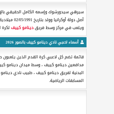
سيرهي سيدورشوك وإسمه الكامل الحقيقي بالإنجليزي [ Serhiy Sydorchuk ] هو لاعب كرة القدم
أصل دولة أوكرانيا وولد بتاريخ 02/05/1991 ميلادية وعمره
ويلعب في مركز وسط فريق
دينامو كييف
لكرة ا
أسماء لاعبي نادي دينامو كييف بالصور 2026
قائمة تضم كل لاعبي كرة القدم الذين يلعبون حا
مدافعين دينامو كييف ، وسط ميدان دينامو كييف
البدنية لفريق دينامو كييف ، طبيب نادي دينامو 
المسابقات الرياضية.