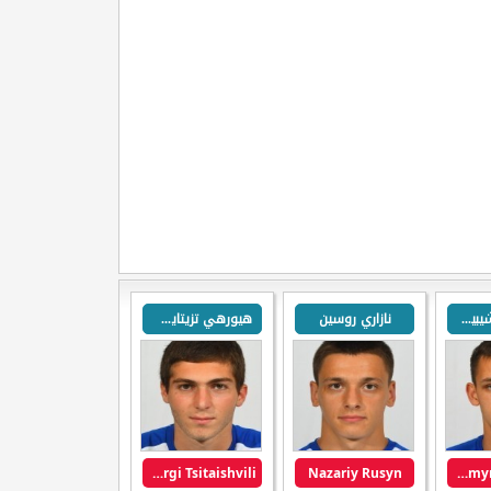
فولودومير شيبيليف
نازاري روسين
هيورهي تزيتايشفيلي
Giorgi Tsitaishvili
Nazariy Rusyn
Volodymyr Shepeliev