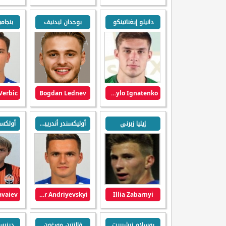
دانيلو إيغناتينكو
بوجدان ليدنيف
بنجام
Verbic
Bogdan Lednev
Danylo Ignatenko
إيليا زبرني
أوليكسندر أندرييفسكي
Oleksandr Andriyevskyi
Illia Zabarnyi
روسلام نيشيريت
فالنتين مورغون
دينيس