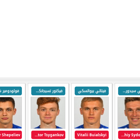
سيرهي سيدورشوك
فيتالي بيوالسكي
فيكتور تسيجانكوف
Viktor Tsygankov
Vitalii Buialskyi
Serhiy Sydorchuk