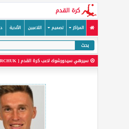
كرة القدم
المراكز
تصميم
اللاعبين
الأندية
دم
بحث
سيرهي سيدورشوك لاعب كرة القدم [ SERHIY SYDORCHUK ]