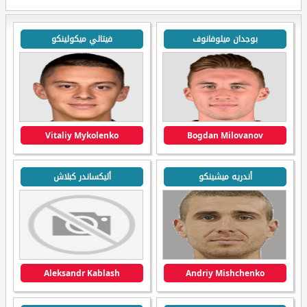
بوجدان ميلوفانوف
فيتالي ميكولينكو
Vitaliy Mykolenko
Bogdan Milovanov
أندريه ميشينكو
أليكساندر كبلاش
Aleksandr Kablash
Andriy Mishchenko