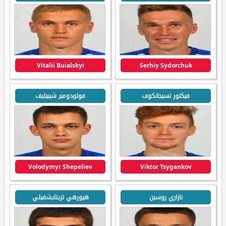
Vitalii Buialskyi
Serhiy Sydorchuk
فيكتور تسيجانكوف
فولودومير شيبيليف
Volodymyr Shepeliev
Viktor Tsygankov
نازاري روسين
هيورهي تزيتايشفيلي