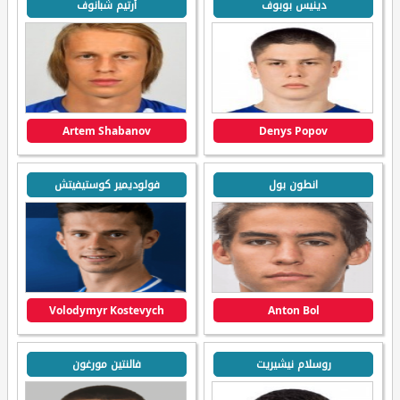
دينيس بوبوف
أرتيم شبانوف
Artem Shabanov
Denys Popov
انطون بول
فولوديمير كوستيفيتش
Volodymyr Kostevych
Anton Bol
روسلام نيشيريت
فالنتين مورغون