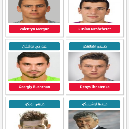
Valentyn Morgun
Ruslan Neshcheret
دينيس اهناتينكو
جيورجي بوشكان
Georgiy Bushchan
Denys Ihnatenko
ميرسيا لوشيسكو
دينيس بويكو