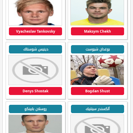
Vyacheslav Tankovsky
Maksym Chekh
بوغدان شيوست
دينيس شوستاك
Denys Shostak
Bogdan Shust
آلكسندر سيتنيك
روسلان بابينكو