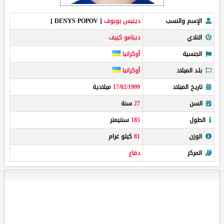
الإسم والنسب
دينيس بوبوف
[ DENYS POPOV ]
النادي
دينامو كييف
الجنسية
أوكرانيا
بلد الميلاد
أوكرانيا
تاريخ الميلاد
17/02/1999
ميلادية
السن
27
سنة
الطول
185
سنتيمتر
الوزن
81
كيلو غرام
المركز
دفاع