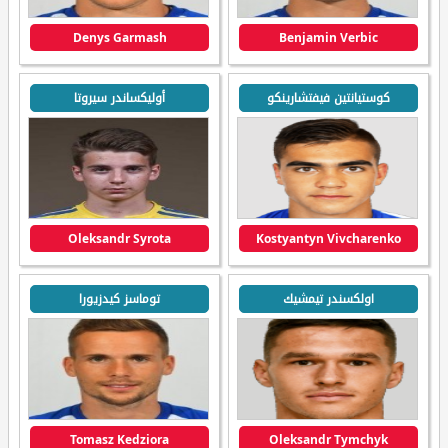
Denys Garmash
Benjamin Verbic
كوستيانتين فيفتشارينكو
أوليكساندر سيروتا
Oleksandr Syrota
Kostyantyn Vivcharenko
اولكسندر تيمشيك
توماسز كيدزيورا
Tomasz Kedziora
Oleksandr Tymchyk