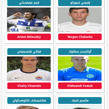
إفجيني شيبيركو
ارتيم ميليفسكي
Artem Milevskiy
Yevgen Cheberko
أولكسندر سفاتوك
فيتالي فايتسينيتس
Vitaliy Vitsenets
Oleksandr Svatok
مكسيم تشيك
فياتشيسلاف تانكوفسكواي