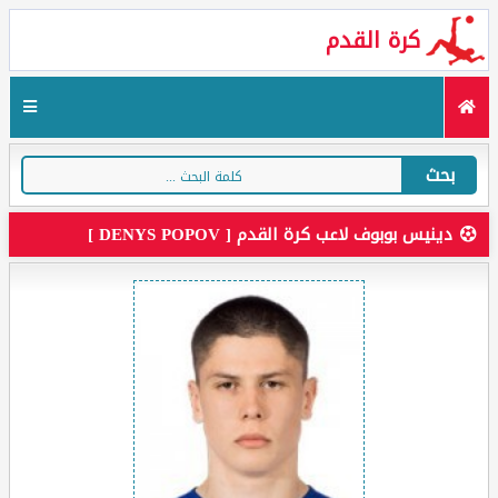
كرة القدم
بحث
دينيس بوبوف لاعب كرة القدم [ DENYS POPOV ]