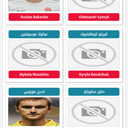
Ruslan Babenko
Oleksandr Sytnyk
كيريلو كوفالتشوك
ميكولا موسوليتين
Mykola Musolitin
Kyrylo Kovalchuk
دانيل سكوركو
اندري فوروبي