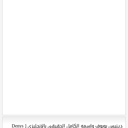
دينيس بوبوف وإسمه الكامل الحقيقي بالإنجليزي [ Denys