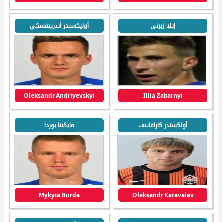
إيليا زبرني
أوليكسندر أندرييفسكي
Oleksandr Andriyevskyi
Illia Zabarnyi
أولكسندر كارافاييف
مايكيتا بوردا
Mykyta Burda
Oleksandr Karavaiev