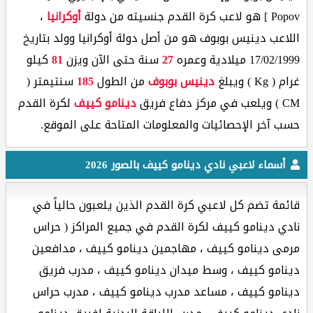
Popov ] هو لاعب كرة القدم جنسيته من دولة
أوكرانيا
،
اللاعب دينيس بوبوف هو من أصل دولة أوكرانيا وولد بتاريخ
17/02/1999 ميلادية وعمره
27
سنة حتى الآن ويزن
81
كيلو
غرام ( Kg ) ويبلغ
دينيس بوبوف
من الطول
185
سنتيمتر (
CM ) ويلعب في مركز دفاع فريق
دينامو كييف
لكرة القدم
حسب آخر الإحصائيات والمعلومات المتاحة على الموقع.
أسماء لاعبي نادي دينامو كييف بالصور 2026
قائمة تضم كل لاعبي كرة القدم الذين يلعبون حالياً في
نادي دينامو كييف لكرة القدم في جميع المراكز ( حراس
مرمى دينامو كييف ، مهاجمين دينامو كييف ، مدافعين
دينامو كييف ، وسط ميدان دينامو كييف ، مدرب فريق
دينامو كييف ، مساعد مدرب دينامو كييف ، مدرب حراس