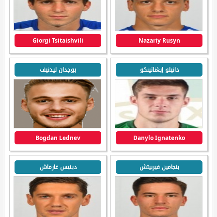
Giorgi Tsitaishvili
Nazariy Rusyn
دانيلو إيغناتينكو
بوجدان ليدنيف
Bogdan Lednev
Danylo Ignatenko
بنجامين فيربيتش
دينيس غارماش