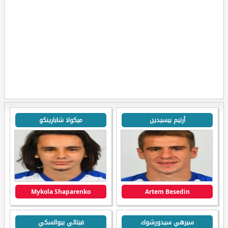
أرتيم بيسيدين
ميكولا شابارينكو
Mykola Shaparenko
Artem Besedin
سيرهي سيدورشوك
فيتالي بيوالسكي