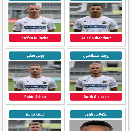
Stefan Kulovits
Aziz Bouhaddouz
روريك جيسلاسون
روبين سشو
Robin Scheu
Rurik Gislason
نيكولاس نارتي
فيليب توربيتز