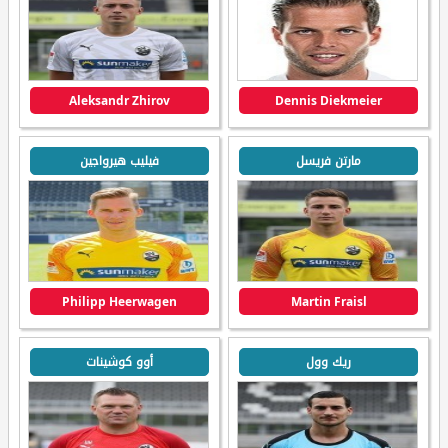
Aleksandr Zhirov
Dennis Diekmeier
مارتن فريسل
فيليب هيرواجين
Philipp Heerwagen
Martin Fraisl
ريك وول
أوو كوشينات