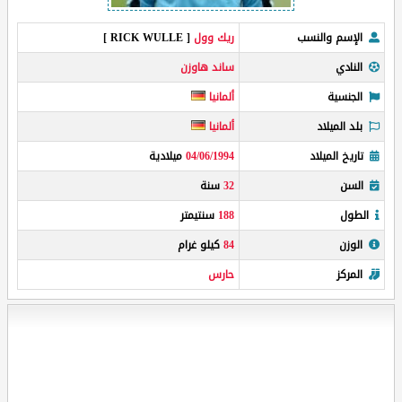
الإسم والنسب
ريك وول
[ RICK WULLE ]
النادي
ساند هاوزن
الجنسية
ألمانيا
بلد الميلاد
ألمانيا
تاريخ الميلاد
04/06/1994
ميلادية
السن
32
سنة
الطول
188
سنتيمتر
الوزن
84
كيلو غرام
المركز
حارس