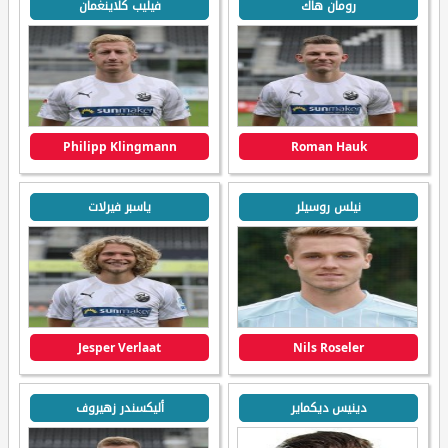
رومان هاك
فيليب كلاينغمان
Philipp Klingmann
Roman Hauk
نيلس روسيلر
ياسبر فيرلات
Jesper Verlaat
Nils Roseler
دينيس ديكماير
أليكسندر زهيروف