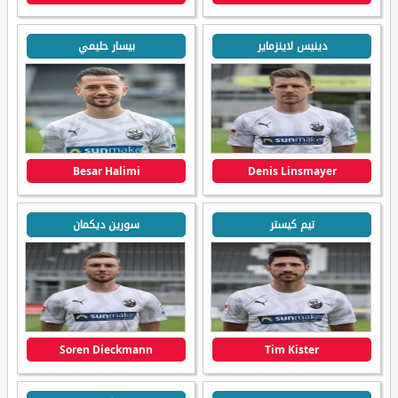
دينيس لاينزماير
بيسار حليمي
Besar Halimi
Denis Linsmayer
تيم كيستر
سورين ديكمان
Soren Dieckmann
Tim Kister