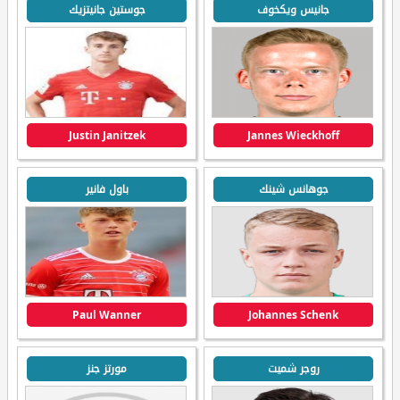
جانيس ويكخوف
جوستين جانيتزيك
Justin Janitzek
Jannes Wieckhoff
جوهانس شينك
باول فانير
Paul Wanner
Johannes Schenk
روجر شميت
مورتز جنز