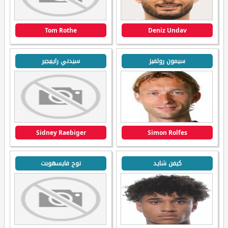
Tom Rothe
Deniz Undav
سيمون رولفيز
سيدني رايبيجير
Sidney Raebiger
Simon Rolfes
كيفن شايد
نوح فايسهوبت