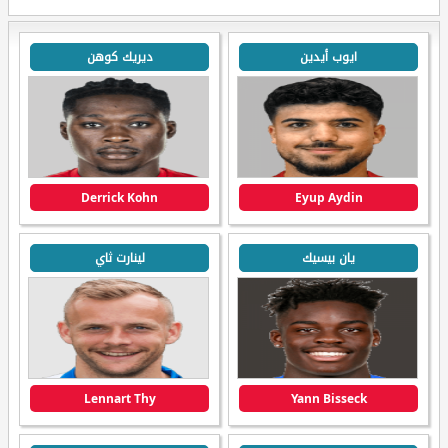
ايوب أيدين
ديريك كوهن
Derrick Kohn
Eyup Aydin
يان بيسيك
لينارت ثاي
Lennart Thy
Yann Bisseck