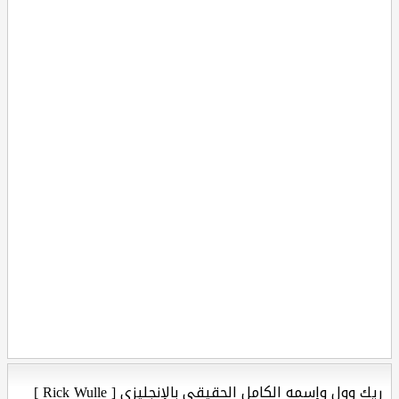
ريك وول وإسمه الكامل الحقيقي بالإنجليزي [ Rick Wulle ]