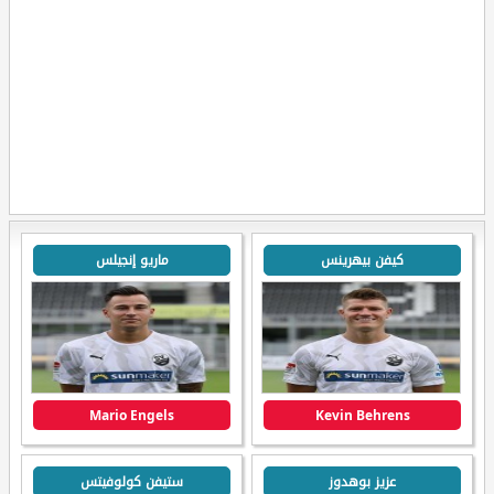
كيفن بيهرينس
ماريو إنجيلس
Mario Engels
Kevin Behrens
عزيز بوهدوز
ستيفن كولوفيتس