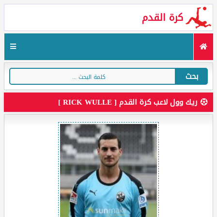
كرة القدم
بحث
ريك وول لاعب كرة القدم [ RICK WULLE ]