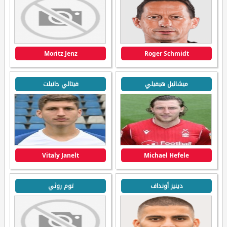
Moritz Jenz
Roger Schmidt
ميشائيل هيفيلي
فيتالي جانيلت
Vitaly Janelt
Michael Hefele
دينيز أونداف
توم روثي