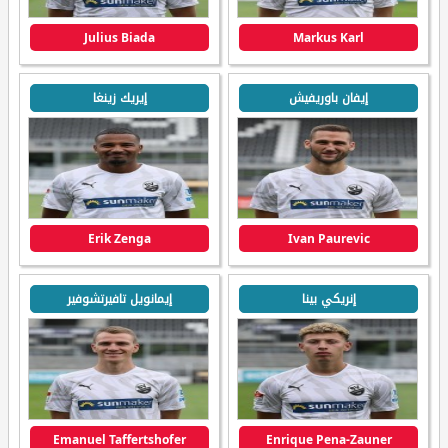
Julius Biada
Markus Karl
إيفان باوريفيش
إيريك زينغا
Erik Zenga
Ivan Paurevic
إنريكي بينا
إيمانويل تافيرتشوفير
Emanuel Taffertshofer
Enrique Pena-Zauner