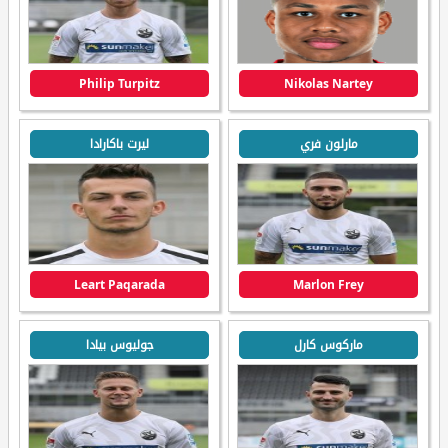
Philip Turpitz
Nikolas Nartey
مارلون فري
ليرت باكارادا
Leart Paqarada
Marlon Frey
ماركوس كارل
جوليوس بيادا