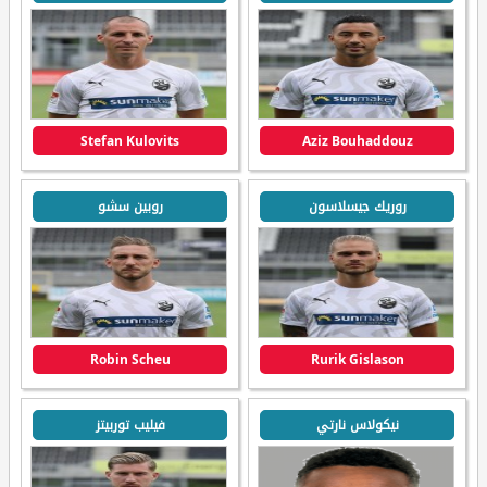
Stefan Kulovits
Aziz Bouhaddouz
روريك جيسلاسون
روبين سشو
Robin Scheu
Rurik Gislason
نيكولاس نارتي
فيليب توربيتز