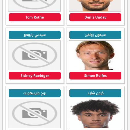
Tom Rothe
Deniz Undav
سيمون رولفيز
سيدني رايبيجير
Sidney Raebiger
Simon Rolfes
كيفن شايد
نوح فايسهوبت