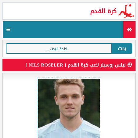
كرة القدم
بحث
نيلس روسيلر لاعب كرة القدم [ NILS ROSELER ]