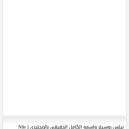
نيلس روسيلر وإسمه الكامل الحقيقي بالإنجليزي [ Nils