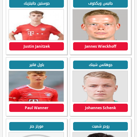
جانيس ويكخوف
جوستين جانيتزيك
Justin Janitzek
Jannes Wieckhoff
جوهانس شينك
باول فانير
Paul Wanner
Johannes Schenk
روجر شميت
مورتز جنز