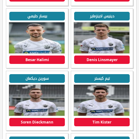
دينيس لاينزماير
بيسار حليمي
Besar Halimi
Denis Linsmayer
تيم كيستر
سورين ديكمان
Soren Dieckmann
Tim Kister