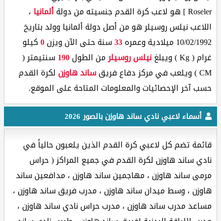
Roseler ] هو لاعب كرة القدم جنسيته من دولة
ألمانيا
،
اللاعب نيلس روسيلر هو من أصل دولة ألمانيا وولد بتاريخ
10/02/1992 ميلادية وعمره
33
سنة حتى الآن ويزن
0
كيلو
غرام ( Kg ) ويبلغ
نيلس روسيلر
من الطول
190
سنتيمتر (
CM ) ويلعب في مركز دفاع فريق
ساند هاوزن
لكرة القدم
حسب آخر الإحصائيات والمعلومات المتاحة على الموقع.
أسماء لاعبي نادي ساند هاوزن بالصور 2026
قائمة تضم كل لاعبي كرة القدم الذين يلعبون حالياً في
نادي ساند هاوزن لكرة القدم في جميع المراكز ( حراس
مرمى ساند هاوزن ، مهاجمين ساند هاوزن ، مدافعين ساند
هاوزن ، وسط ميدان ساند هاوزن ، مدرب فريق ساند هاوزن ،
مساعد مدرب ساند هاوزن ، مدرب حراس نادي ساند هاوزن ،