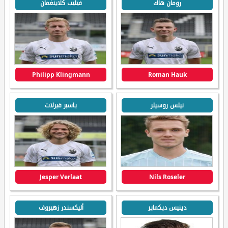
رومان هاك
فيليب كلاينغمان
Philipp Klingmann
Roman Hauk
نيلس روسيلر
ياسبر فيرلات
Jesper Verlaat
Nils Roseler
دينيس ديكماير
أليكسندر زهيروف