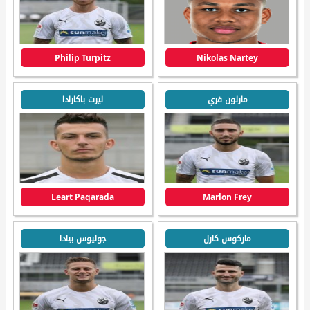
Philip Turpitz
Nikolas Nartey
مارلون فري
ليرت باكارادا
Leart Paqarada
Marlon Frey
ماركوس كارل
جوليوس بيادا