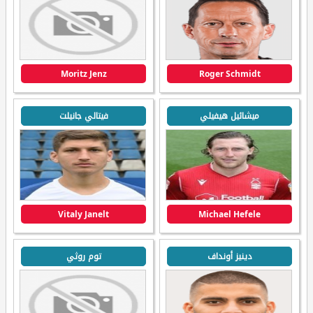
Moritz Jenz
Roger Schmidt
ميشائيل هيفيلي
فيتالي جانيلت
Vitaly Janelt
Michael Hefele
دينيز أونداف
توم روثي