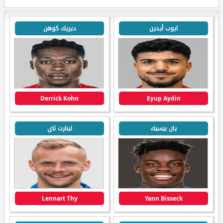
ايوب أيدين
ديريك كوهن
Derrick Kohn
Eyup Aydin
يان بيسيك
لينارت ثاي
Lennart Thy
Yann Bisseck