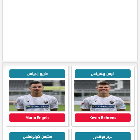
كيفن بيهرينس
ماريو إنجيلس
Mario Engels
Kevin Behrens
عزيز بوهدوز
ستيفن كولوفيتس