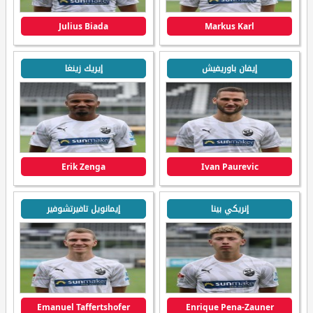
Julius Biada
Markus Karl
إيفان باوريفيش
إيريك زينغا
Erik Zenga
Ivan Paurevic
إنريكي بينا
إيمانويل تافيرتشوفير
Emanuel Taffertshofer
Enrique Pena-Zauner