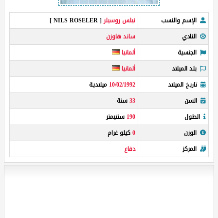
الإسم والنسب
نيلس روسيلر
[ NILS ROSELER ]
النادي
ساند هاوزن
الجنسية
ألمانيا
بلد الميلاد
ألمانيا
تاريخ الميلاد
10/02/1992
ميلادية
السن
33
سنة
الطول
190
سنتيمتر
الوزن
0
كيلو غرام
المركز
دفاع