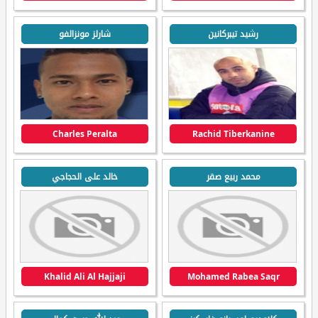
رشيد تيبركانين
شارلز مونزالفو
Charles Peralta
Rachid Tiberkanine
محمد ربيع صقر
خالد على الحجاجي
Khalid Ali Al Hajjaji
Mohamed Rabea Saqr