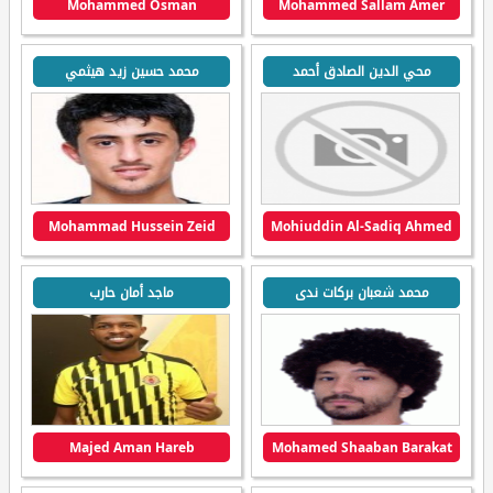
Mohammed Osman
Mohammed Sallam Amer
محي الدين الصادق أحمد
محمد حسين زيد هيثمي
Mohammad Hussein Zeid
Mohiuddin Al-Sadiq Ahmed
محمد شعبان بركات ندى
ماجد أمان حارب
Majed Aman Hareb
Mohamed Shaaban Barakat