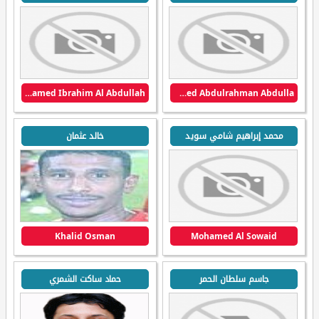
Mohamed Ibrahim Al Abdullah
Mohammed Abdulrahman Abdulla
محمد إبراهيم شامي سويد
خالد عثمان
Khalid Osman
Mohamed Al Sowaid
جاسم سلطان الحمر
حماد ساكت الشمري