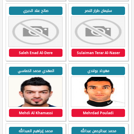
سليمان طرار النصر
صالح عناد الديري
Saleh Enad Al-Dere
Sulaiman Terar Al-Naser
مهرداد بولادي
المهدي محمد الخماسي
Mehdi Al Khamassi
Mehrdad Pouladi
محمد عبدالرحمن عبدالله
محمد إبراهيم العبدالله