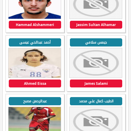
Hammad Alshammeri
Jassim Sultan Alhamar
جيمس سلامي
أحمد عبدالحي عيسى
Ahmed Eissa
James Salami
الطيب كمال علي محمد
عبدالرحمن مصبح