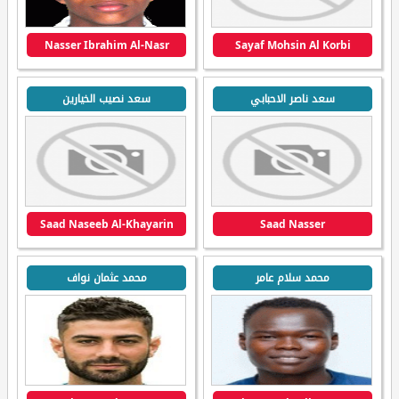
Nasser Ibrahim Al-Nasr
Sayaf Mohsin Al Korbi
سعد ناصر الاحبابي
سعد نصيب الخيارين
Saad Naseeb Al-Khayarin
Saad Nasser
محمد سلام عامر
محمد عثمان نواف