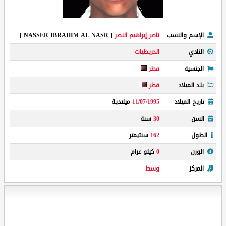
الإسم والنسب
ناصر إبراهيم النصر
[ NASSER IBRAHIM AL-NASR ]
النادي
الخريطيات
الجنسية
قطر
بلد الميلاد
قطر
تاريخ الميلاد
11/07/1995
ميلادية
السن
30
سنة
الطول
162
سنتيمتر
الوزن
0
كيلو غرام
المركز
وسط