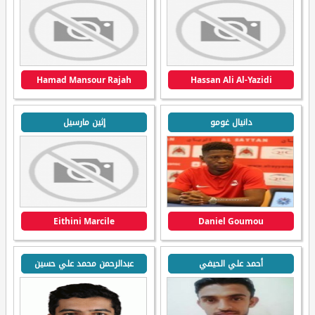
Hamad Mansour Rajah
Hassan Ali Al-Yazidi
دانيال غومو
إثين مارسيل
Eithini Marcile
Daniel Goumou
أحمد علي الحيفي
عبدالرحمن محمد علي حسين