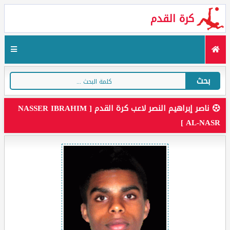
كرة القدم
بحث
ناصر إبراهيم النصر لاعب كرة القدم [ NASSER IBRAHIM
AL-NASR ]