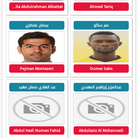
Abdulla Abdulrahman Albattat
Ahmed Tariq
عمر ساكو
بيجمان منتظري
Pejman Montazeri
Oumar Sako
عبدالعزيز إبراهيم المهندي
عبد الهادي نعمان فهيد
Abdul Hadi Numan Fahid
Abdulaziz Al Mohannadi