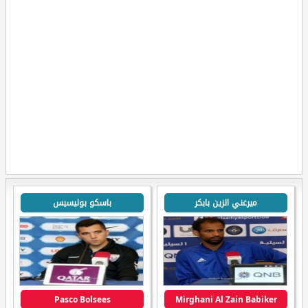
ميرغني الزين بابكر
باسكو بوليسيس
Pasco Bolsees
Mirghani Al Zain Babiker