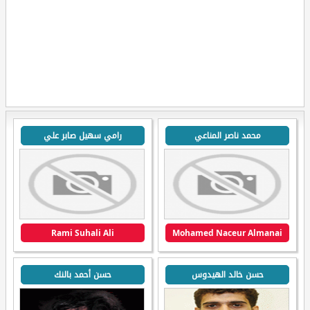
محمد ناصر المناعي
رامي سهيل صابر علي
Rami Suhali Ali
Mohamed Naceur Almanai
حسن خالد الهيدوس
حسن أحمد بالنك