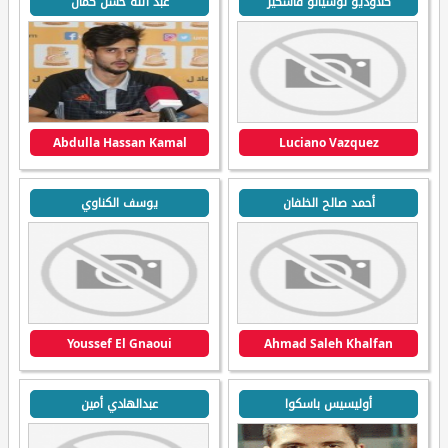
كلاوديو لوسيانو فاسكيز
عبد الله حسن كمال
Abdulla Hassan Kamal
Luciano Vazquez
أحمد صالح الخلفان
يوسف الكناوي
Youssef El Gnaoui
Ahmad Saleh Khalfan
أوليسيس باسكوا
عبدالهادي أمين