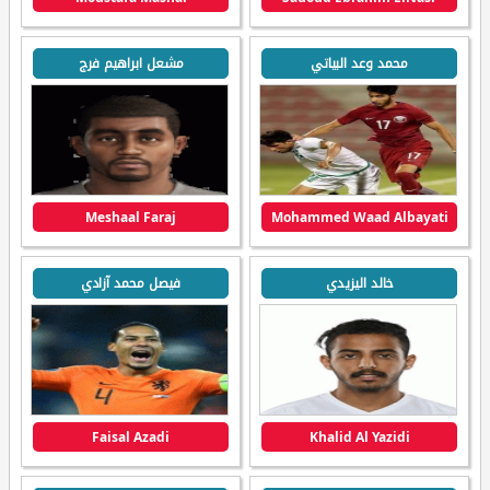
محمد وعد البياتي
مشعل ابراهيم فرج
Meshaal Faraj
Mohammed Waad Albayati
خالد اليزيدي
فيصل محمد آزادي
Faisal Azadi
Khalid Al Yazidi