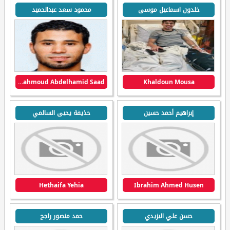
خلدون اسماعيل موسى
محمود سعد عبدالحميد
Mahmoud Abdelhamid Saad
Khaldoun Mousa
إبراهيم أحمد حسين
حذيفة يحيى السالمي
Hethaifa Yehia
Ibrahim Ahmed Husen
حسن علي اليزيدي
حمد منصور راجح