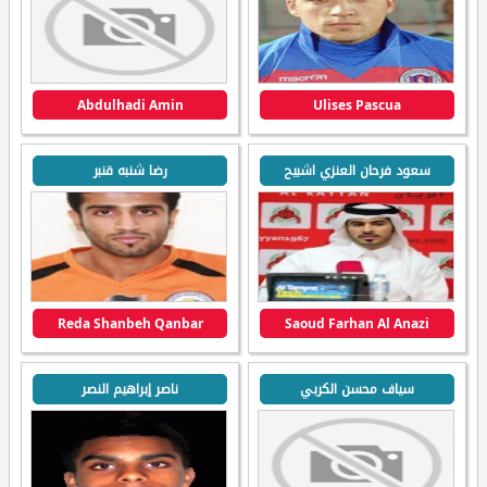
Abdulhadi Amin
Ulises Pascua
سعود فرحان العنزي اشبيح
رضا شنبه قنبر
Reda Shanbeh Qanbar
Saoud Farhan Al Anazi
سياف محسن الكربي
ناصر إبراهيم النصر