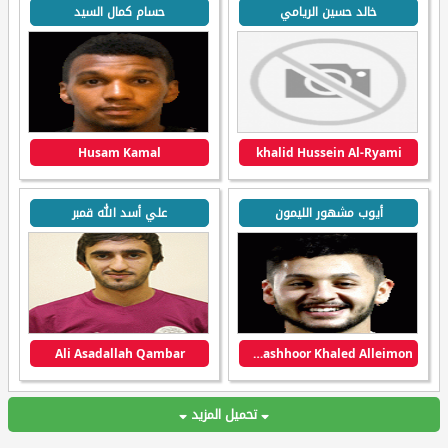
خالد حسين الريامي
حسام كمال السيد
Husam Kamal
khalid Hussein Al-Ryami
أيوب مشهور الليمون
علي أسد الله قمبر
Ali Asadallah Qambar
Ayoub Mashhoor Khaled Alleimon
تحميل المزيد