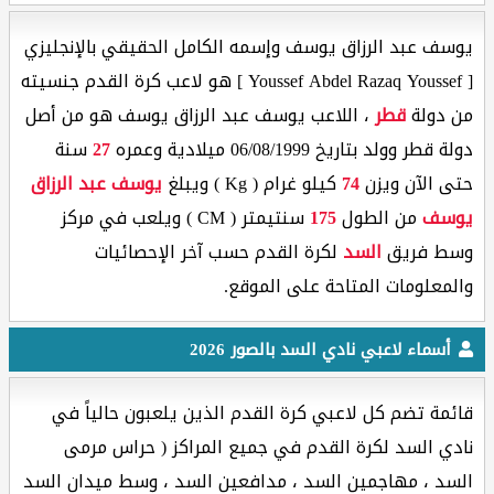
يوسف عبد الرزاق يوسف وإسمه الكامل الحقيقي بالإنجليزي
[ Youssef Abdel Razaq Youssef ] هو لاعب كرة القدم جنسيته
من دولة
قطر
، اللاعب يوسف عبد الرزاق يوسف هو من أصل
دولة قطر وولد بتاريخ 06/08/1999 ميلادية وعمره
27
سنة
حتى الآن ويزن
74
كيلو غرام ( Kg ) ويبلغ
يوسف عبد الرزاق
يوسف
من الطول
175
سنتيمتر ( CM ) ويلعب في مركز
وسط فريق
السد
لكرة القدم حسب آخر الإحصائيات
والمعلومات المتاحة على الموقع.
أسماء لاعبي نادي السد بالصور 2026
قائمة تضم كل لاعبي كرة القدم الذين يلعبون حالياً في
نادي السد لكرة القدم في جميع المراكز ( حراس مرمى
السد ، مهاجمين السد ، مدافعين السد ، وسط ميدان السد