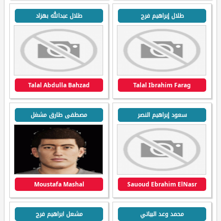
طلال إبراهيم فرج
طلال عبدالله بهزاد
Talal Abdulla Bahzad
Talal Ibrahim Farag
سعود إبراهيم النصر
مصطفى طارق مشغل
Moustafa Mashal
Sauoud Ebrahim ElNasr
محمد وعد البياتي
مشعل ابراهيم فرج