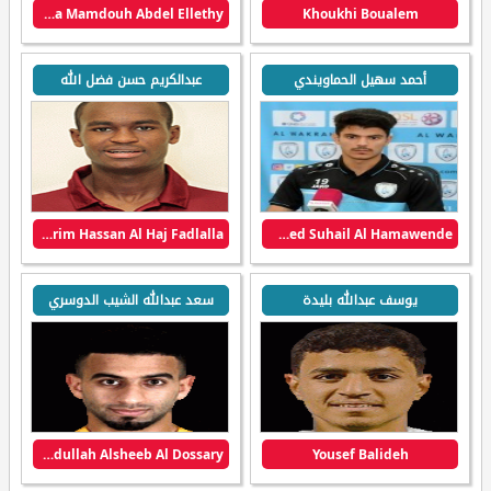
Bahaa Mamdouh Abdel Ellethy
Khoukhi Boualem
أحمد سهيل الحماويندي
عبدالكريم حسن فضل الله
Abdelkarim Hassan Al Haj Fadlalla
Ahmed Suhail Al Hamawende
يوسف عبدالله بليدة
سعد عبدالله الشيب الدوسري
Saad Abdullah Alsheeb Al Dossary
Yousef Balideh