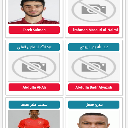
Tarek Salman
Abdulrahman Masoud Al-Naimi
عبد الله بدر اليزيدي
عبد الله اسماعيل العلي
Abdulla Al-Ali
Abdulla Badr Alyazidi
بيدرو ميغيل
مصعب خضر محمد