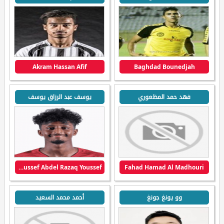
Akram Hassan Afif
Baghdad Bounedjah
فهد حمد المظعوري
يوسف عبد الرزاق يوسف
Youssef Abdel Razaq Youssef
Fahad Hamad Al Madhouri
وو يونغ جونغ
أحمد محمد السعيد