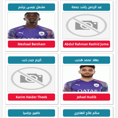
عبد الرحمن راشد جمعة
مشعل عيسى برشم
Meshaal Barsham
Abdul Rahman Rashid Juma
جهاد محمد هديب
كريم حيدر ذيب
Karim Haider Theeb
Jehad Hudib
سالم فالح الهاجري
خافيير جراسيا