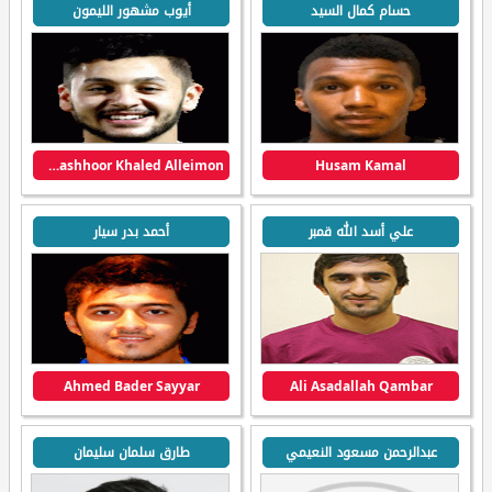
حسام كمال السيد
أيوب مشهور الليمون
Ayoub Mashhoor Khaled Alleimon
Husam Kamal
علي أسد الله قمبر
أحمد بدر سيار
Ahmed Bader Sayyar
Ali Asadallah Qambar
عبدالرحمن مسعود النعيمي
طارق سلمان سليمان