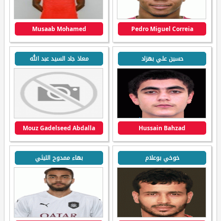
Musaab Mohamed
Pedro Miguel Correia
حسين علي بهزاد
معاذ جاد السيد عبد الله
Mouz Gadelseed Abdalla
Hussain Bahzad
خوخي بوعلام
بهاء ممدوح الليثي