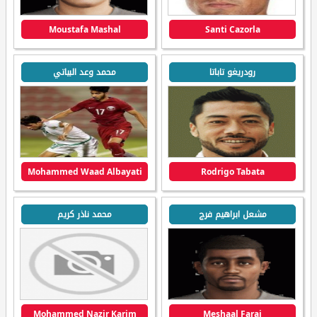
Moustafa Mashal
Santi Cazorla
رودريغو تاباتا
محمد وعد البياتي
Mohammed Waad Albayati
Rodrigo Tabata
مشعل ابراهيم فرج
محمد ناذر كريم
Mohammed Nazir Karim
Meshaal Faraj