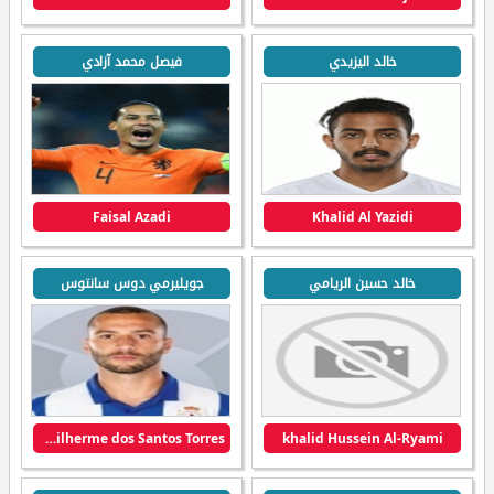
خالد اليزيدي
فيصل محمد آزادي
Faisal Azadi
Khalid Al Yazidi
خالد حسين الريامي
جويليرمي دوس سانتوس
Guilherme dos Santos Torres
khalid Hussein Al-Ryami