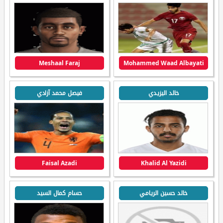
Meshaal Faraj
Mohammed Waad Albayati
خالد اليزيدي
فيصل محمد آزادي
Faisal Azadi
Khalid Al Yazidi
خالد حسين الريامي
حسام كمال السيد