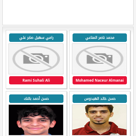
محمد ناصر المناعي
رامي سهيل صابر علي
Rami Suhali Ali
Mohamed Naceur Almanai
حسن خالد الهيدوس
حسن أحمد بالنك