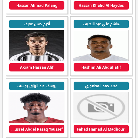
Hassan Ahmad Palang
Hassan Khalid Al Haydos
هاشم علي عبد اللطيف
أكرم حسن عفيف
Akram Hassan Afif
Hashim Ali Abdullatif
فهد حمد المظعوري
يوسف عبد الرزاق يوسف
Youssef Abdel Razaq Youssef
Fahad Hamad Al Madhouri