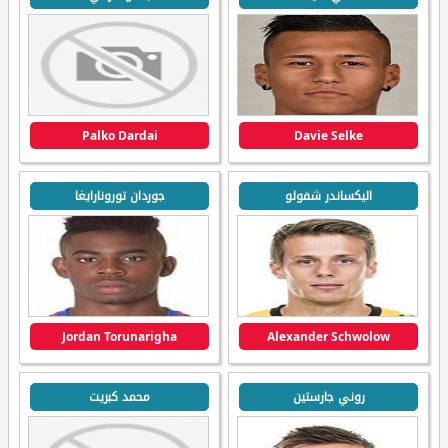
Palko Dardai
Davie Selke
اليكساندر شفولو
جوردان تورونارايغا
Jordan Torunarigha
Alexander Schwolow
روني جارستين
محمد كبريت