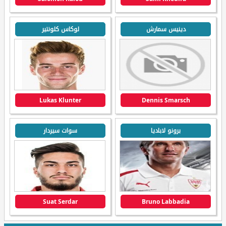
دينيس سمارش
لوكاس كلونتير
Lukas Klunter
Dennis Smarsch
برونو لاباديا
سوات سيردار
Suat Serdar
Bruno Labbadia