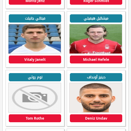
Moritz Jenz
Roger Schmidt
ميشائيل هيفيلي
فيتالي جانيلت
Vitaly Janelt
Michael Hefele
دينيز أونداف
توم روثي
Tom Rothe
Deniz Undav