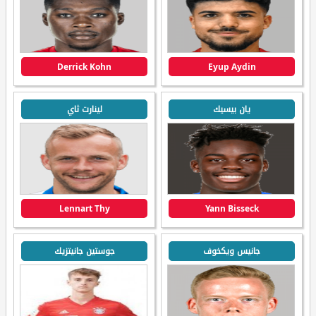
Derrick Kohn
Eyup Aydin
يان بيسيك
لينارت ثاي
Lennart Thy
Yann Bisseck
جانيس ويكخوف
جوستين جانيتزيك