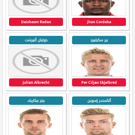
Daishawn Redan
Jhon Cordoba
بير سكيلبيرد
جوليان ألبيرشت
Julian Albrecht
Per Ciljan Skjelbred
ألكسندر إسوين
بيتر بيكاريك