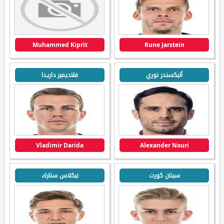
Muhammed Kiprit
Rune Jarstein
أليكسندر نوري
فلاديمير داريدا
Vladimir Darida
Alexander Nouri
سينان كورت
نيكلاس ستارك