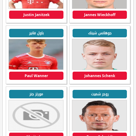
Justin Janitzek
Jannes Wieckhoff
جوهانس شينك
باول فانير
Paul Wanner
Johannes Schenk
روجر شميت
مورتز جنز