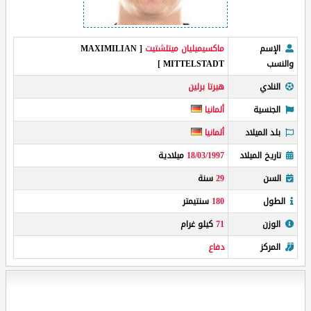
الإسم
ماكسيميليان ميتلشتيت
[ MAXIMILIAN
والنسب
MITTELSTADT ]
النادي
هيرتا برلين
الجنسية
ألمانيا
بلد الميلاد
ألمانيا
تاريخ الميلاد
18/03/1997
ميلادية
السن
29
سنة
الطول
180
سنتيمتر
الوزن
71
كيلو غرام
المركز
دفاع