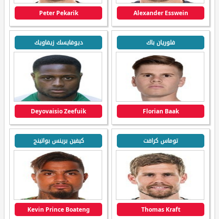
Peter Pekarik
Alexander Esswein
فلوريان باك
ديوفايسك زيفاويك
Deyovaisio Zeefuik
Florian Baak
توماس كرافت
كيفين برينس بواتينج
Kevin Prince Boateng
Thomas Kraft