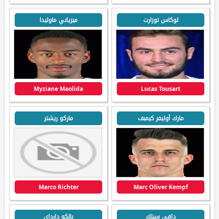
لوكاس توزارت
ميزياني ماوليدا
Myziane Maolida
Lucas Tousart
مارك أوليفر كيمبف
ماركو ريشتر
Marco Richter
Marc Oliver Kempf
دافي سيلك
بالكو دارداي