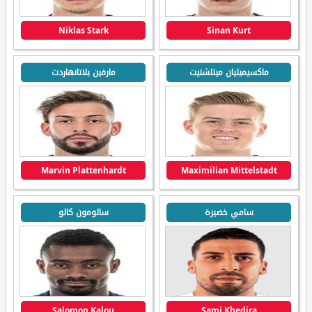
Niklas Stark
Sinan Kurt
ماكسيميليان ميتلشتيت
مارفين بلاتانهاردت
Marvin Plattenhardt
Maximilian Mittelstadt
سامي خضيرة
سالومون كالو
Salomon Kalou
Sami Khedira