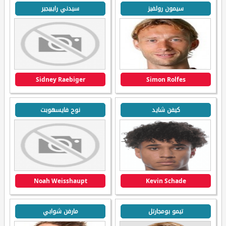
سيمون رولفيز
سيدني رايبيجير
Sidney Raebiger
Simon Rolfes
كيفن شايد
نوح فايسهوبت
Noah Weisshaupt
Kevin Schade
تيمو بومجارتل
مارفن شوابي