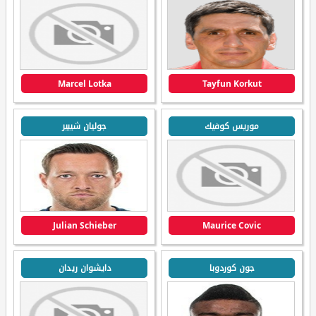
Marcel Lotka
Tayfun Korkut
موريس كوفيك
جوليان شيبير
Julian Schieber
Maurice Covic
جون كوردوبا
دايشوان ريدان