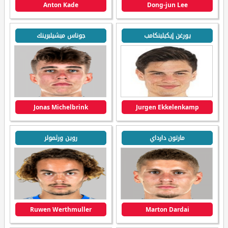
Anton Kade
Dong-jun Lee
يورغن إيكيلينكامب
جوناس ميشيلبرينك
Jonas Michelbrink
Jurgen Ekkelenkamp
مارتون دارداي
روين ورثمولر
Ruwen Werthmuller
Marton Dardai