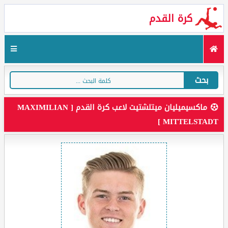
كرة القدم
بحث
ماكسيميليان ميتلشتيت لاعب كرة القدم [ MAXIMILIAN
MITTELSTADT ]