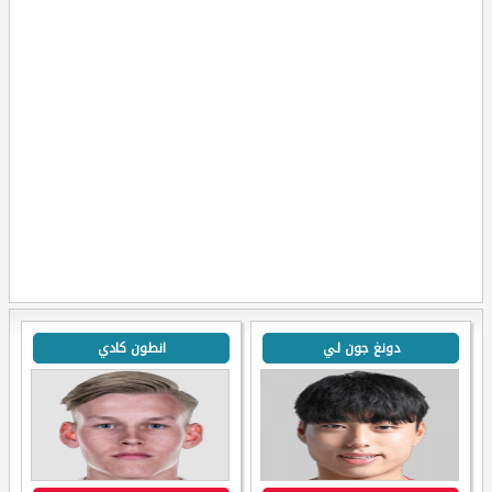
دونغ جون لي
انطون كادي