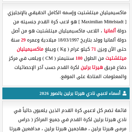
ماكسيميليان ميتلشتيت وإسمه الكامل الحقيقي بالإنجليزي
[ Maximilian Mittelstadt ] هو لاعب كرة القدم جنسيته من
دولة
ألمانيا
، اللاعب ماكسيميليان ميتلشتيت هو من أصل
دولة ألمانيا وولد بتاريخ 18/03/1997 ميلادية وعمره
29
سنة
حتى الآن ويزن
71
كيلو غرام ( Kg ) ويبلغ
ماكسيميليان
ميتلشتيت
من الطول
180
سنتيمتر ( CM ) ويلعب في مركز
دفاع فريق
هيرتا برلين
لكرة القدم حسب آخر الإحصائيات
والمعلومات المتاحة على الموقع.
أسماء لاعبي نادي هيرتا برلين بالصور 2026
قائمة تضم كل لاعبي كرة القدم الذين يلعبون حالياً في
نادي هيرتا برلين لكرة القدم في جميع المراكز ( حراس
مرمى هيرتا برلين ، مهاجمين هيرتا برلين ، مدافعين هيرتا