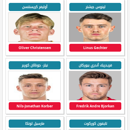
لينوس جيشتر
أوليفر كريستنسن
Oliver Christensen
Linus Gechter
فريدريك أندري بيوركان
نيلز- جوناثان كوربر
Nils-Jonathan Korber
Fredrik Andre Bjorkan
تايفون كوركوت
مارسيل لوتكا