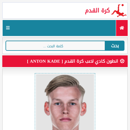
كرة القدم
بحث
انطون كادي لاعب كرة القدم [ ANTON KADE ]