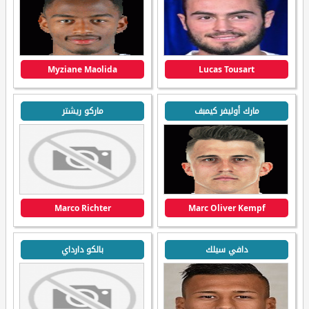
Myziane Maolida
Lucas Tousart
مارك أوليفر كيمبف
ماركو ريشتر
Marco Richter
Marc Oliver Kempf
دافي سيلك
بالكو دارداي