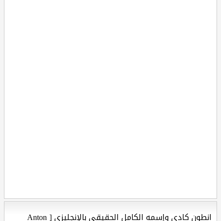
انطون كادي وإسمه الكامل الحقيقي بالإنجليزي [ Anton