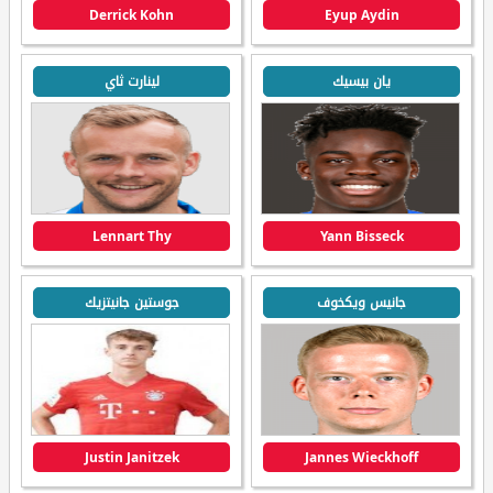
Derrick Kohn
Eyup Aydin
يان بيسيك
لينارت ثاي
Lennart Thy
Yann Bisseck
جانيس ويكخوف
جوستين جانيتزيك
Justin Janitzek
Jannes Wieckhoff