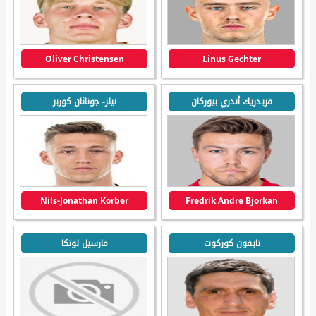
Oliver Christensen
Linus Gechter
فريدريك أندري بيوركان
نيلز- جوناثان كوربر
Nils-Jonathan Korber
Fredrik Andre Bjorkan
تايفون كوركوت
مارسيل لوتكا