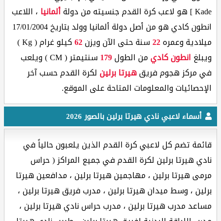
Kade ] هو لاعب كرة القدم جنسيته من دولة
ألمانيا
، اللاعب
انطون كادي هو من أصل دولة ألمانيا وولد بتاريخ 17/01/2004
ميلادية وعمره
22
سنة حتى الآن ويزن
62
كيلو غرام ( Kg )
ويبلغ
انطون كادي
من الطول
179
سنتيمتر ( CM ) ويلعب
في مركز هجوم فريق
هيرتا برلين
لكرة القدم حسب آخر
الإحصائيات والمعلومات المتاحة على الموقع.
أسماء لاعبي نادي هيرتا برلين بالصور 2026
قائمة تضم كل لاعبي كرة القدم الذين يلعبون حالياً في
نادي هيرتا برلين لكرة القدم في جميع المراكز ( حراس
مرمى هيرتا برلين ، مهاجمين هيرتا برلين ، مدافعين هيرتا
برلين ، وسط ميدان هيرتا برلين ، مدرب فريق هيرتا برلين ،
مساعد مدرب هيرتا برلين ، مدرب حراس نادي هيرتا برلين ،