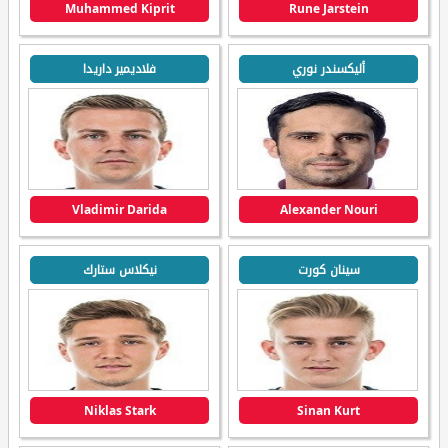
Muhammed Kiprit
Rune Jarstein
أليكسندر نوري
فلاديمير داريدا
Vladimir Darida
Alexander Nouri
سينان كورت
نيكلاس ستارك
Niklas Stark
Sinan Kurt