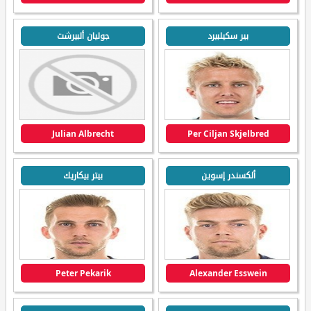
بير سكيلبيرد
جوليان ألبيرشت
Julian Albrecht
Per Ciljan Skjelbred
ألكسندر إسوين
بيتر بيكاريك
Peter Pekarik
Alexander Esswein