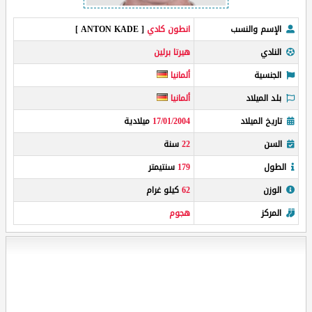
الإسم والنسب
انطون كادي
[ ANTON KADE ]
النادي
هيرتا برلين
الجنسية
ألمانيا
بلد الميلاد
ألمانيا
تاريخ الميلاد
17/01/2004
ميلادية
السن
22
سنة
الطول
179
سنتيمتر
الوزن
62
كيلو غرام
المركز
هجوم