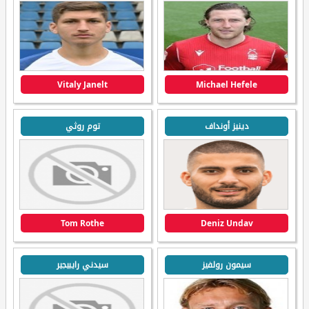
Vitaly Janelt
Michael Hefele
دينيز أونداف
توم روثي
Tom Rothe
Deniz Undav
سيمون رولفيز
سيدني رايبيجير