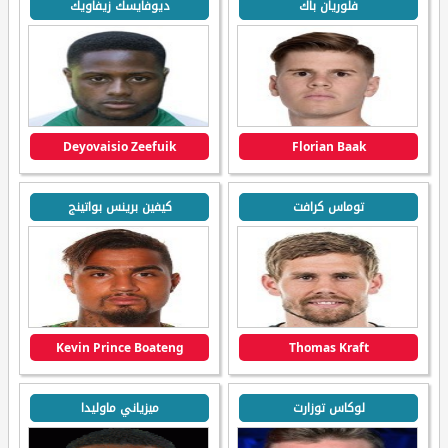
فلوريان باك
ديوفايسك زيفاويك
Deyovaisio Zeefuik
Florian Baak
توماس كرافت
كيفين برينس بواتينج
Kevin Prince Boateng
Thomas Kraft
لوكاس توزارت
ميزياني ماوليدا