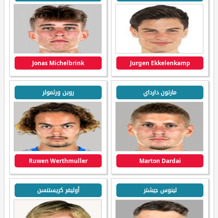
Jonas Michelbrink
Jurgen Ekkelenkamp
مارتون دارداي
روين ورثمولر
Ruwen Werthmuller
Marton Dardai
لينوس جيشتر
أوليفر كريستنسن