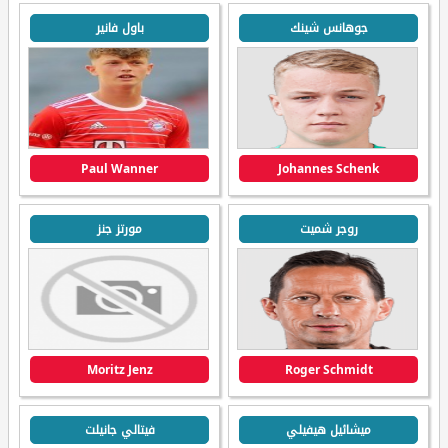
جوهانس شينك
باول فانير
Paul Wanner
Johannes Schenk
روجر شميت
مورتز جنز
Moritz Jenz
Roger Schmidt
ميشائيل هيفيلي
فيتالي جانيلت