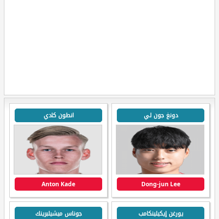
دونغ جون لي
انطون كادي
Anton Kade
Dong-jun Lee
يورغن إيكيلينكامب
جوناس ميشيلبرينك