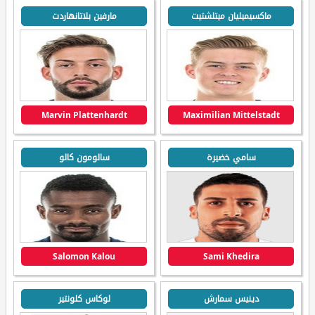
ماكسيميليان ميتلشتيت
مارفين بلاتانهاردت
Marvin Plattenhardt
Maximilian Mittelstadt
سامي خضيرة
سالومون كالو
Salomon Kalou
Sami Khedira
دينيس سمارش
لوكاس كلونتير