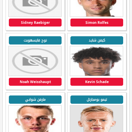
Sidney Raebiger
Simon Rolfes
كيفن شايد
نوح فايسهوبت
Noah Weisshaupt
Kevin Schade
تيمو بومجارتل
مارفن شوابي