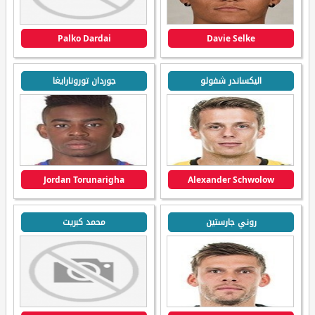
Palko Dardai
Davie Selke
اليكساندر شفولو
جوردان تورونارايغا
Jordan Torunarigha
Alexander Schwolow
روني جارستين
محمد كبريت