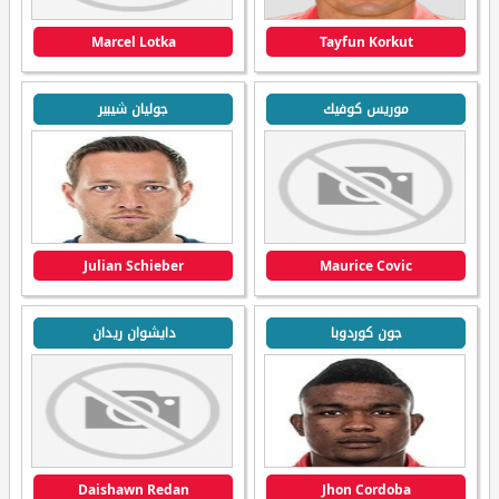
Marcel Lotka
Tayfun Korkut
موريس كوفيك
جوليان شيبير
Julian Schieber
Maurice Covic
جون كوردوبا
دايشوان ريدان
Daishawn Redan
Jhon Cordoba