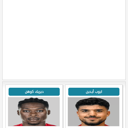
ايوب أيدين
ديريك كوهن