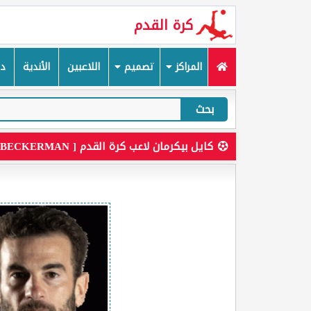
كرة القدم
المراكز
تصميم
اللاعبين
الأندية
دم
بحث
كايل بيكرمان لاعب كرة القدم [ KYLE BECKERMAN ]