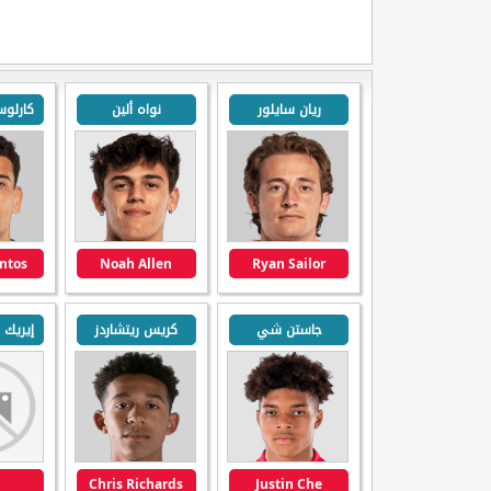
ريان سايلور
نواه ألين
antos
Noah Allen
Ryan Sailor
جاستن شي
كريس ريتشاردز
Chris Richards
Justin Che