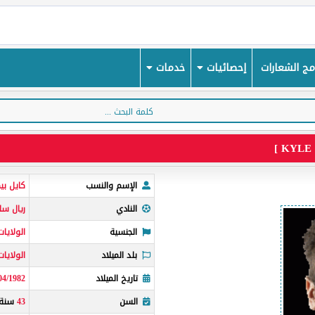
ج الشعارات
إحصائيات
خدمات
الإسم والنسب
كايل بي
النادي
ريال سا
الجنسية
الولايات
بلد الميلاد
الولايات
تاريخ الميلاد
04/1982
السن
43
سنة