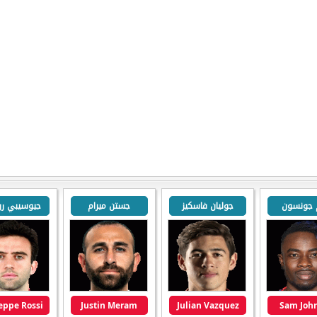
 جونسون
جوليان فاسكيز
جستن ميرام
جيوسيبي ر
eppe Rossi
Justin Meram
Julian Vazquez
Sam Joh