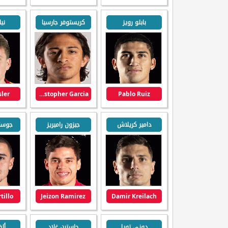
بابلو رويز
كريستوفر جارسيا
ني
sler
Christopher Garcia
Pablo Ruiz
دامير كريلاش
جيزون راميريز
جوستي
tillo
Jeizon Ramirez
Damir Kreilach
دوني تويا
جاستين غلاد
ألف