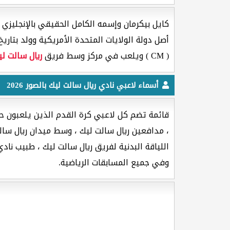
كايل بيكرمان وإسمه الكامل الحقيقي بالإنجليزي [ Kyle Beckerman ] هو لاعب كرة القدم جنسيته من دو
أصل دولة الولايات المتحدة الأمريكية وولد بتاريخ 23/04/1982 ميلادية وعمر
( CM ) ويلعب في مركز وسط فريق
ريال سالت لي
أسماء لاعبي نادي ريال سالت ليك بالصور 2026
قائمة تضم كل لاعبي كرة القدم الذين يلعبون حا
، مدافعين ريال سالت ليك ، وسط ميدان ريال سال
اللياقة البدنية لفريق ريال سالت ليك ، طبيب نادي
وفي جميع المسابقات الرياضية.