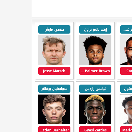
كاميرون كارتر فيكرز
إريك بالمر براون
جيسي مارش
Jesse Marsch
Erik Palmer-Brown
Cameron Carter-Vickers
ستون
غياسي زاردس
سيباستيان برهالتر
Sebastian Berhalter
Gyasi Zardes
Marlo