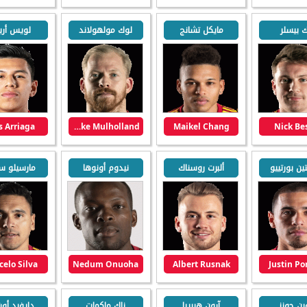
ك بيسلر
مايكل تشانج
لوك مولهولاند
لويس أريا
s Arriaga
Luke Mulholland
Maikel Chang
Nick Be
ن بورتييو
ألبرت روسناك
نيدوم أونوها
مارسيلو سي
elo Silva
Nedum Onuoha
Albert Rusnak
Justin Por
ين جونز
آرون هيريرا
زاك ماكمات
دايفيد أو