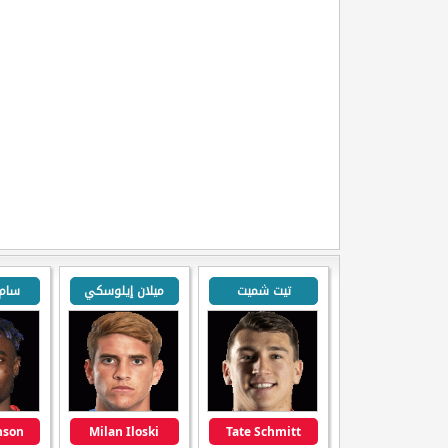
تيت شميت
ميلان إيلوسكي
سام
nson
Milan Iloski
Tate Schmitt