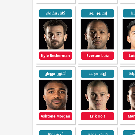
غا
إيفرتون لويز
كايل بيكرمان
Kyle Beckerman
Everton Luiz
Lui
لفا
إريك هولت
أشتون مورغان
Ashtone Morgan
Erik Holt
Marc
شوا
فريدي خواريز
أندرو بوتنا