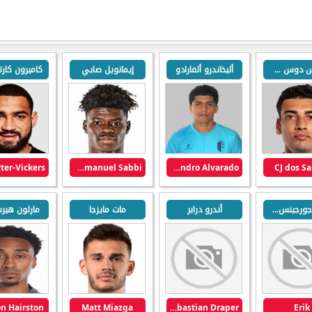
كارلوس دوس سانتوس
أليخاندرو ألفارادو
إيمانويل صابي
Emmanuel Sabbi
Alejandro Alvarado
CJ dos S
إيريك جورجينس دو مينيزيس
أندرو درابر
مات مايزجا
مارلون هير
n Hairston
Matt Miazga
Andrew Sebastian Draper
Erik