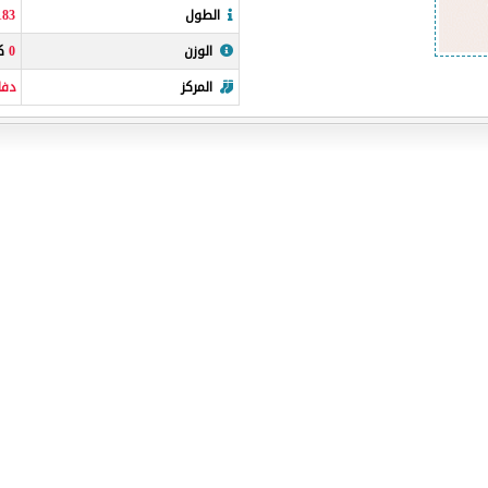
الطول
183
الوزن
0
كي
المركز
دفا