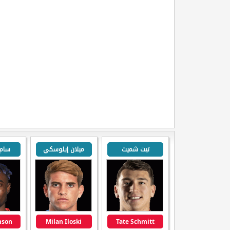
تيت شميت
ميلان إيلوسكي
سام
nson
Milan Iloski
Tate Schmitt