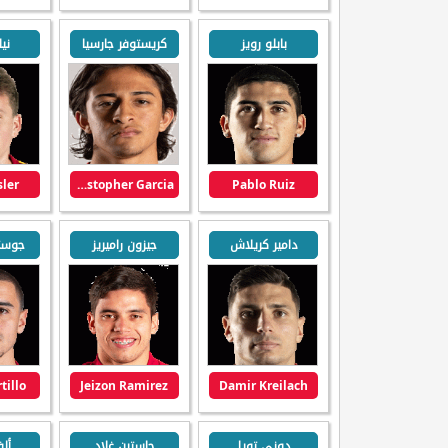
بابلو رويز
كريستوفر جارسيا
ني
sler
Christopher Garcia
Pablo Ruiz
دامير كريلاش
جيزون راميريز
جوستي
tillo
Jeizon Ramirez
Damir Kreilach
دوني تويا
جاستين غلاد
ألف