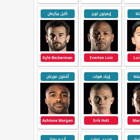
غا
إيفرتون لويز
كايل بيكرمان
Kyle Beckerman
Everton Luiz
Lui
لفا
إريك هولت
أشتون مورغان
Ashtone Morgan
Erik Holt
Marc
شوا
فريدي خواريز
أندرو بوتنا