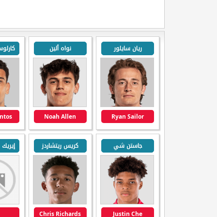
ريان سايلور
نواه ألين
antos
Noah Allen
Ryan Sailor
جاستن شي
كريس ريتشاردز
Chris Richards
Justin Che