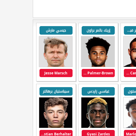
كاميرون كارتر فيكرز
إريك بالمر براون
جيسي مارش
Jesse Marsch
Erik Palmer-Brown
Cameron Carter-Vickers
ستون
غياسي زاردس
سيباستيان برهالتر
Sebastian Berhalter
Gyasi Zardes
Marlo