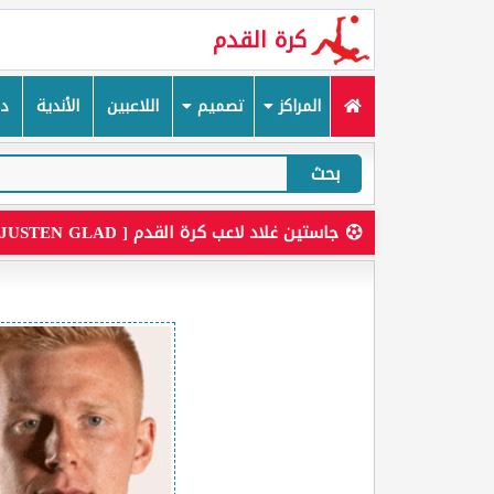
كرة القدم
المراكز
تصميم
اللاعبين
الأندية
دم
بحث
جاستين غلاد لاعب كرة القدم [ JUSTEN GLAD ]