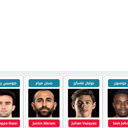
 جونسون
جوليان فاسكيز
جستن ميرام
جيوسيبي ر
eppe Rossi
Justin Meram
Julian Vazquez
Sam Joh