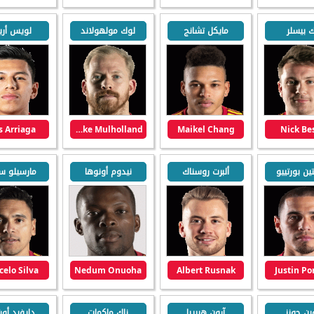
ك بيسلر
مايكل تشانج
لوك مولهولاند
لويس أريا
s Arriaga
Luke Mulholland
Maikel Chang
Nick Be
ن بورتييو
ألبرت روسناك
نيدوم أونوها
مارسيلو سي
elo Silva
Nedum Onuoha
Albert Rusnak
Justin Por
ين جونز
آرون هيريرا
زاك ماكمات
دايفيد أو