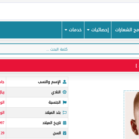
ج الشعارات
إحصائيات
خدمات
الإسم والنسب
جاس
النادي
ريا
الجنسية
الو
بلد الميلاد
الو
تاريخ الميلاد
997
السن
29
س