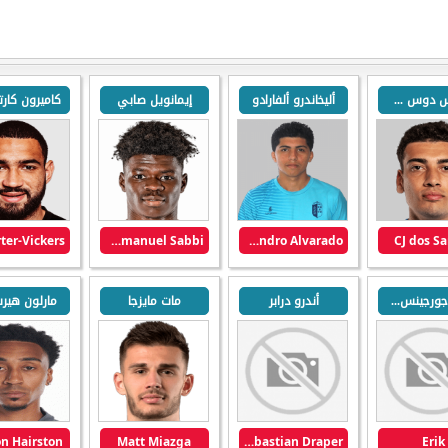
كارلوس دوس سانتوس
أليخاندرو ألفارادو
إيمانويل صابي
Emmanuel Sabbi
Alejandro Alvarado
CJ dos S
إيريك جورجينس دو مينيزيس
أندرو درابر
مات مايزجا
مارلون هير
n Hairston
Matt Miazga
Andrew Sebastian Draper
Erik