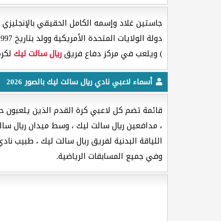
جاستين غلاد وإسمه الكامل الحقيقي بالإنجليزي [ Justen Glad ] هو لاعب كرة القدم جنسيته من دو
دولة الولايات المتحدة الأمريكية وولد بتاريخ 28/02/1997 ميلادية وعمره
) ويلعب في مركز دفاع فريق
ريال سالت ليك
لكرة
أسماء لاعبي نادي ريال سالت ليك بالصور 2026
قائمة تضم كل لاعبي كرة القدم الذين يلعبون حا
، مدافعين ريال سالت ليك ، وسط ميدان ريال سال
اللياقة البدنية لفريق ريال سالت ليك ، طبيب نادي
وفي جميع المسابقات الرياضية.