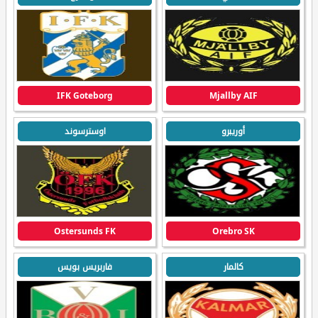
IFK Goteborg
Mjallby AIF
أوريبرو
اوسترسوند
Ostersunds FK
Orebro SK
كالمار
فاربريس بويس