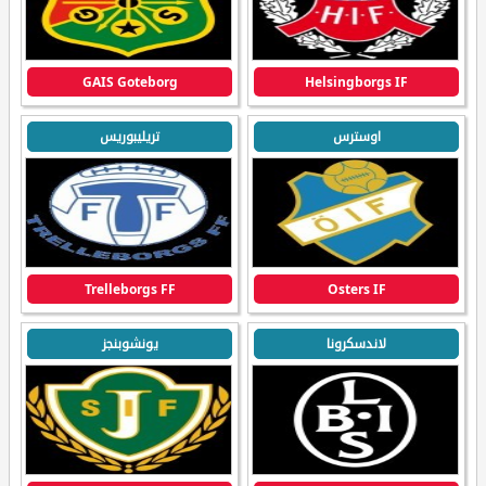
GAIS Goteborg
Helsingborgs IF
اوسترس
تريليبوريس
Trelleborgs FF
Osters IF
لاندسكرونا
يونشوبنجز