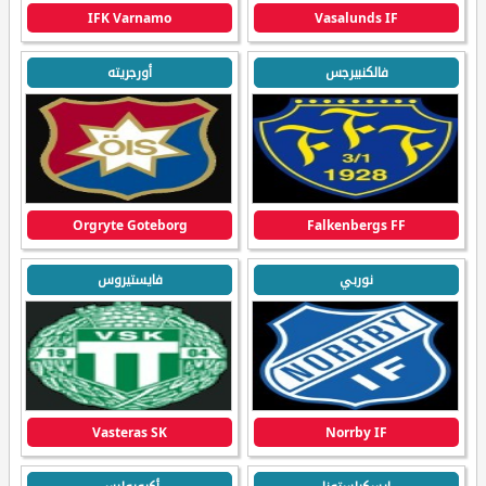
IFK Varnamo
Vasalunds IF
فالكنبيرجس
أورجريته
Orgryte Goteborg
Falkenbergs FF
نوربي
فايستيروس
Vasteras SK
Norrby IF