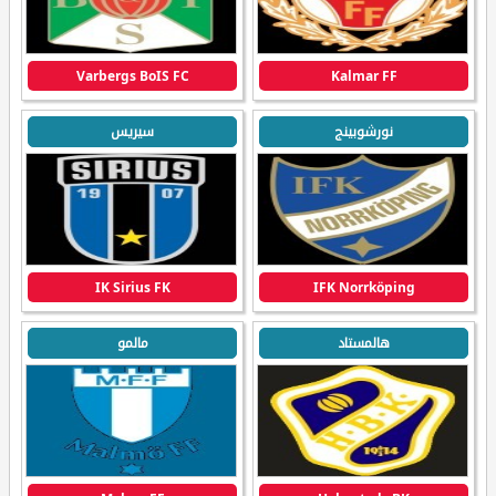
Varbergs BoIS FC
Kalmar FF
نورشوبينج
سيريس
IK Sirius FK
IFK Norrköping
هالمستاد
مالمو