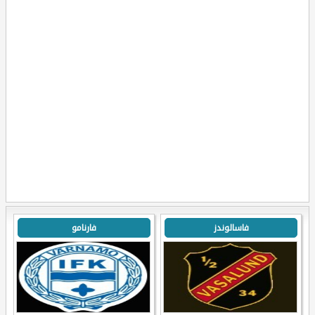
فاسالوندز
فارنامو