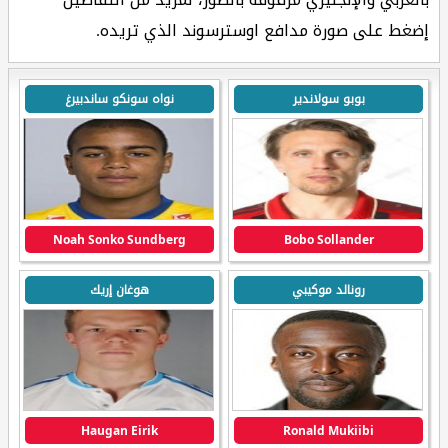
إضغط على صورة مدافع اوسترسوند الذي تريده.
بوبو سولاندير
نواه سونكو ساندبيرغ
Noah Sonko Sundberg
Bobo Sollander
رونالد موكيبي
هوغان إريك
Haugan Eirik
Ronald Mukiibi