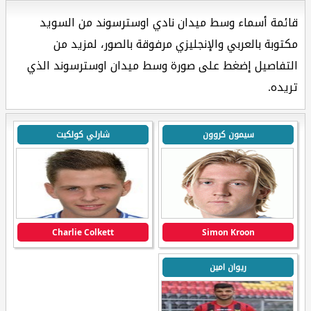
قائمة أسماء وسط ميدان نادي اوسترسوند من السويد
مكتوبة بالعربي والإنجليزي مرفوقة بالصور، لمزيد من
التفاصيل إضغط على صورة وسط ميدان اوسترسوند الذي
تريده.
سيمون كروون
شارلي كولكيت
Charlie Colkett
Simon Kroon
ريوان امين