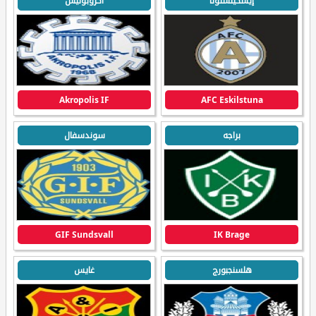
إيسكيلستونا
أكروبوليس
Akropolis IF
AFC Eskilstuna
براجه
سوندسفال
GIF Sundsvall
IK Brage
هلسنجبورج
غايس