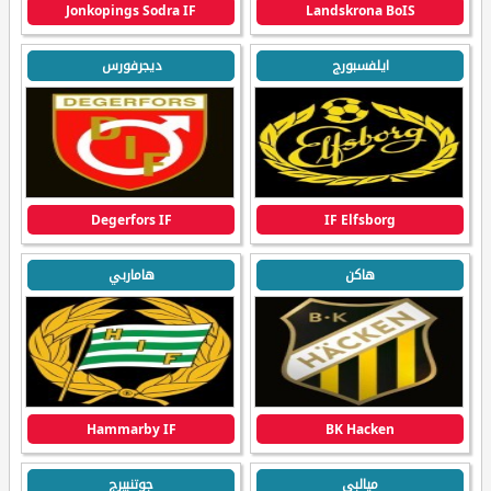
Jonkopings Sodra IF
Landskrona BoIS
ايلفسبورج
ديجرفورس
Degerfors IF
IF Elfsborg
هاكن
هاماربي
Hammarby IF
BK Hacken
ميالبي
جوتنبيرج