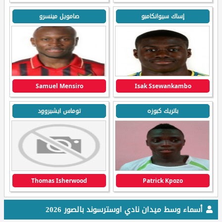
إساك سيوانكامبو
صامويل مينسرو
Samuel Mensiro
Isak Ssewankambo
باتريك كبوزه
توماس ايشيروود
Thomas Isherwood
Patrick Kpozo
أسماء وسط ميدان نادي اوسترسوند بالصور 2026