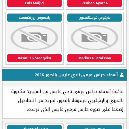
Enis Maljici
Reuben Ayarna
ماركوس غوستافسون
راسموس روزنكفيست
Rasmus Rosenqvist
Markus Gustafsson
أسماء حراس مرمى نادي غايس بالصور 2026
قائمة أسماء حراس مرمى نادي غايس من السويد مكتوبة
بالعربي والإنجليزي مرفوقة بالصور، لمزيد من التفاصيل
إضغط على صورة حارس مرمى غايس الذي تريده.