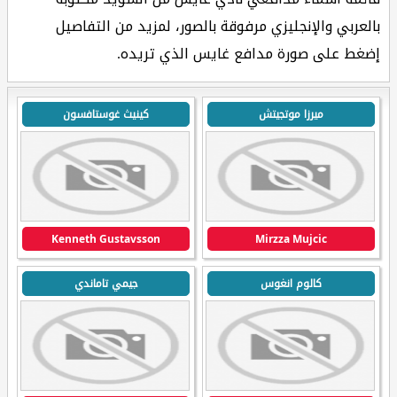
بالعربي والإنجليزي مرفوقة بالصور، لمزيد من التفاصيل
إضغط على صورة مدافع غايس الذي تريده.
ميرزا موتجيتش
كينيث غوستافسون
Kenneth Gustavsson
Mirzza Mujcic
كالوم انغوس
جيمي تاماندي