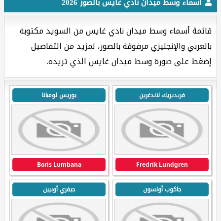
أسماء وسط ميدان نادي غايس بالصور 2026
قائمة أسماء وسط ميدان نادي غايس من السويد مكتوبة
بالعربي والإنجليزي مرفوقة بالصور، لمزيد من التفاصيل
إضغط على صورة وسط ميدان غايس الذي تريده.
فريديريك لاندغرين
بوريس لومبانا
Boris Lumbana
Fredrik Lundgren
جاكوب أولسون
جيفري أوبيين