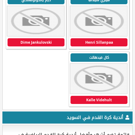
هينري سيلامبا
ديم يانكولوفسكي
Dime Jankulovski
Henri Sillanpaa
كال فيدهالت
Kalle Videhult
أندية كرة القدم في السويد
قائمة تضم أشهر وأفضل أندية كرة القدم الرياضية في