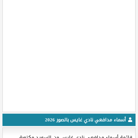
أسماء مدافعي نادي غايس بالصور 2026
قائمة أسماء مدافعي نادي غايس من السويد مكتوبة