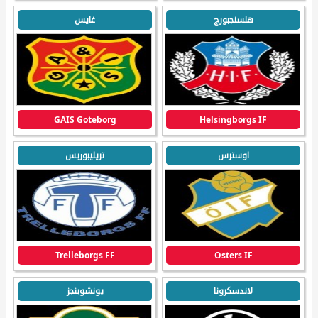
هلسنجبورج
غايس
GAIS Goteborg
Helsingborgs IF
اوسترس
تريليبوريس
Trelleborgs FF
Osters IF
لاندسكرونا
يونشوبنجز