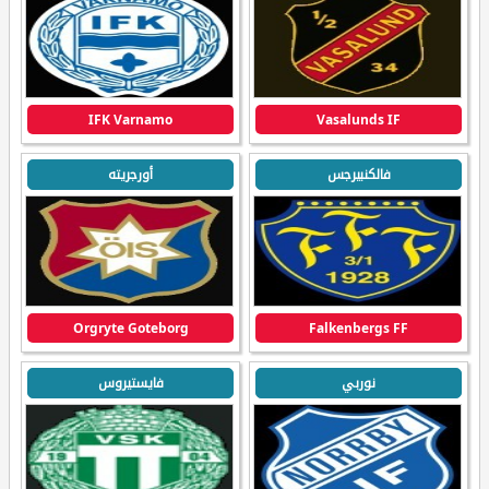
IFK Varnamo
Vasalunds IF
فالكنبيرجس
أورجريته
Orgryte Goteborg
Falkenbergs FF
نوربي
فايستيروس