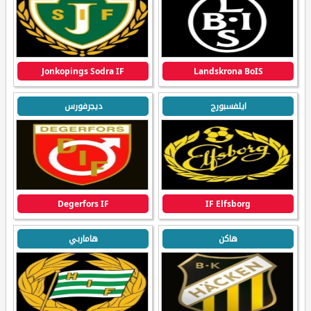
Jonkopings Sodra IF
Landskrona BoIS
ايلفسبورج
ديجرفورس
Degerfors IF
IF Elfsborg
هاكن
هاماربي