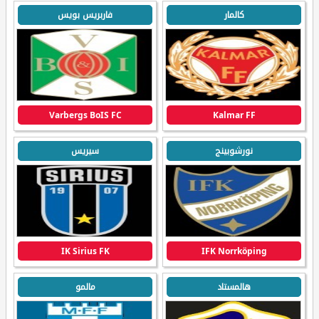
كالمار
فاربريس بويس
Varbergs BoIS FC
Kalmar FF
نورشوبينج
سيريس
IK Sirius FK
IFK Norrköping
هالمستاد
مالمو