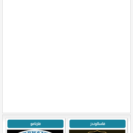
فاسالوندز
فارنامو