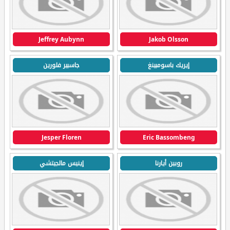
Jeffrey Aubynn
Jakob Olsson
إيريك باسومبينغ
جاسبير فلورين
Jesper Floren
Eric Bassombeng
روبين أيارنا
إينيس مالجيتشي