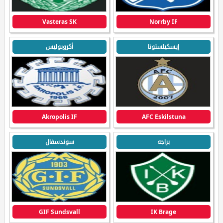
Vasteras SK
Norrby IF
إيسكيلستونا
أكروبوليس
Akropolis IF
AFC Eskilstuna
براجه
سوندسفال
GIF Sundsvall
IK Brage