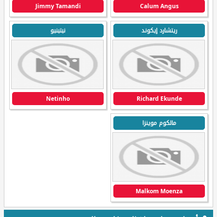
Jimmy Tamandi
Calum Angus
ريتشارد إيكوند
نيتينيو
Netinho
Richard Ekunde
مالكوم موينزا
Malkom Moenza