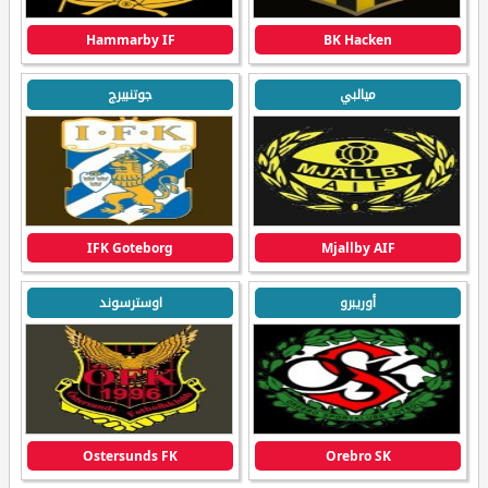
Hammarby IF
BK Hacken
ميالبي
جوتنبيرج
IFK Goteborg
Mjallby AIF
أوريبرو
اوسترسوند
Ostersunds FK
Orebro SK