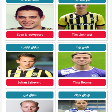
Sven Nieuwpoort
Tim Linthorst
تايس بوما
جوليان ليليفيلد
Julian Lelieveld
Thijs Bouma
تولجان جيجك
نتانيال فيل