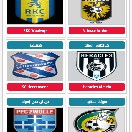
RKC Waalwijk
Vitesse Arnhem
هيراكليس الميلو
هيرينفين
SC Heerenveen
Heracles Almelo
فورتانا سيتارد
بى اى سى زفوله