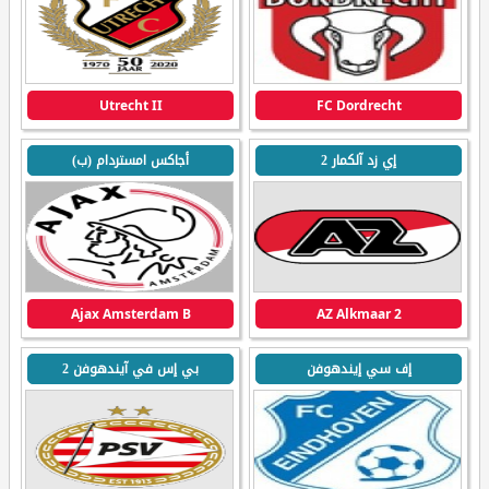
Utrecht II
FC Dordrecht
إي زد آلكمار 2
أجاكس امستردام (ب)
Ajax Amsterdam B
AZ Alkmaar 2
إف سي إيندهوفن
بي إس في آيندهوفن 2