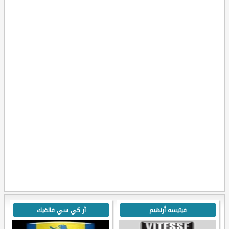
فيتيسه أرنهيم
آر كي سي فالفيك