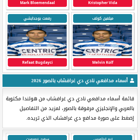
Mark Bloemendaal
Kristopher Vida
ميلفين كولف
رفعت بوجدايشي
Refaat Bugdayci
Melvin Kolf
أسماء مدافعي نادي دي غرافشاب بالصور 2026
قائمة أسماء مدافعي نادي دي غرافشاب من هولندا مكتوبة
بالعربي والإنجليزي مرفوقة بالصور، لمزيد من التفاصيل
إضغط على صورة مدافع دي غرافشاب الذي تريده.
تيم لينثورس
سفين نيوبورت