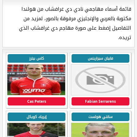
قائمة أسماء مهاجمي نادي دي غرافشاب من هولندا
مكتوبة بالعربي والإنجليزي مرفوقة بالصور، لمزيد من
التفاصيل إضغط على صورة مهاجم دي غرافشاب الذي
تريده.
فابيان سيرارينس
كاس بيترز
Cas Peters
Fabian Serrarens
سانتي هولست
إيريك كويكل