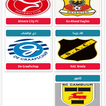
Almere City FC
Go Ahead Eagles
ناك بريدا
دي غرافشاب
De Graafschap
NAC Breda
كامبور