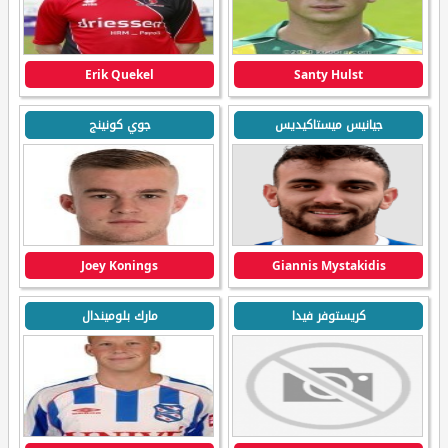
Erik Quekel
Santy Hulst
جيانيس ميستاكيديس
جوي كونينج
Joey Konings
Giannis Mystakidis
كريستوفر فيدا
مارك بلوميندال