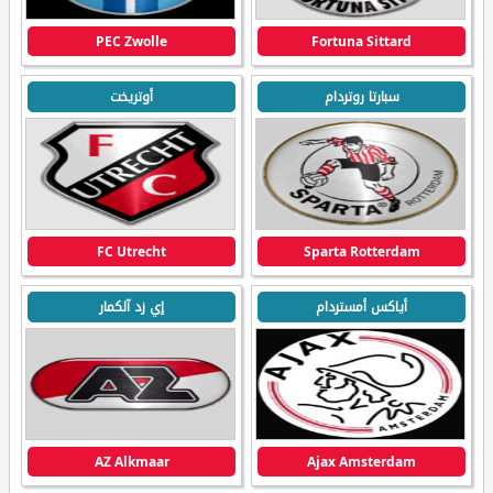
PEC Zwolle
Fortuna Sittard
سبارتا روتردام
أوتريخت
FC Utrecht
Sparta Rotterdam
أياكس أمستردام
إي زد آلكمار
AZ Alkmaar
Ajax Amsterdam