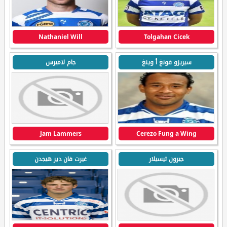
Nathaniel Will
Tolgahan Cicek
سيريزو فونغ أ وينغ
جام لاميرس
Jam Lammers
Cerezo Fung a Wing
جيرون تيسيلار
غيرت فان دير هيجدن