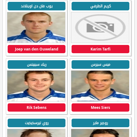
كريم الطرفي
يوب فان دن اوينلاند
Joep van den Ouweland
Karim Tarfi
ميس سيرس
ريك سيبينس
Rik Sebens
Mees Siers
روجير ماير
روي تيرسخيخيت