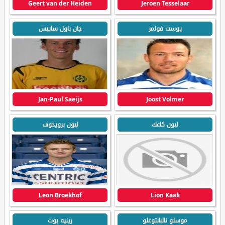
Geert van der Heiden
Jeroen Tesselaar
يوست فولمر
جان باول ساييس
Jan-Paul Saeijs
Joost Volmer
ليون كاعك
ليون برويخوف
Leon Broekhof
Lion Kaak
موسلو نالبانتوغلو
رينيه بوت