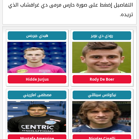
التفاصيل إضغط على صورة حارس مرمى دي غرافشاب الذي
تريده.
رودي دي بوير
هيدي جيرجس
Hidde Jurjus
Rody De Boer
نيكولاس سيناللي
مصطفى امازريني
Mustafa Amezrine
Nicolas Cinalli