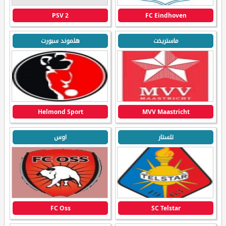
PSV 2
FC Eindhoven
ماستريخت
هلموند سبورت
Helmond Sport
MVV Maastricht
تلستار
اوس
FC Oss
SC Telstar