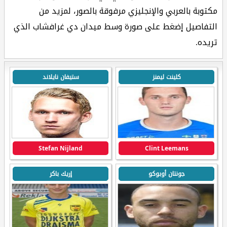
مكتوبة بالعربي والإنجليزي مرفوقة بالصور، لمزيد من
التفاصيل إضغط على صورة وسط ميدان دي غرافشاب الذي
تريده.
كلينت ليمنز
ستيفان نايلاند
Stefan Nijland
Clint Leemans
جونتان أوبوكو
إريك باكر