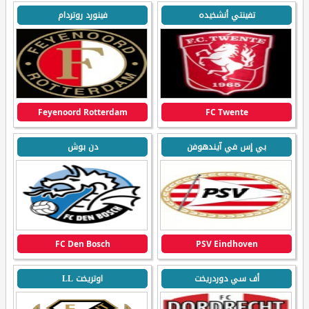
تفينتي أنشخيده
فينورد روتردام
Feyenoord Rotterdam
FC Twente
بي إس في آيندهوفن
دن بوش
FC Den Bosch
PSV Eindhoven
أف سي دوردريخت
اوتريخت LL