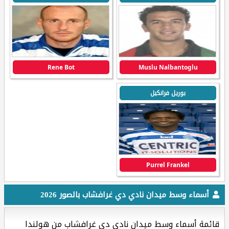
Rene Bot
Muslu Nalbantoglu
بوريل فرانكيل
Purrel Frankel
أسماء وسط ميدان نادي دي غرافشاب بالصور 2026
قائمة أسماء وسط ميدان نادي دي غرافشاب من هولندا