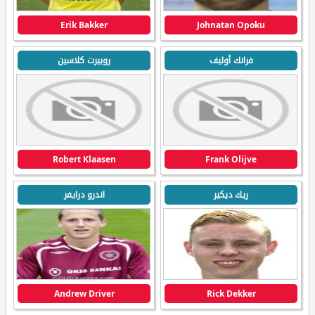
Erik Bakker
Johnatan Opoku
فرانك أوليف
روبيرت كلاسين
Robert Klaasen
Frank Olijve
ريك ديكير
اندرو درايفر
Andrew Driver
Rick Dekker