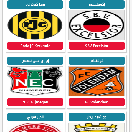
إكسيلسيور
رودا كيركراده
Roda JC Kerkrade
SBV Excelsior
فوليندام
إن إي سي نيميغن
NEC Nijmegen
FC Volendam
جو أهيد إيجلز
المير سيتي