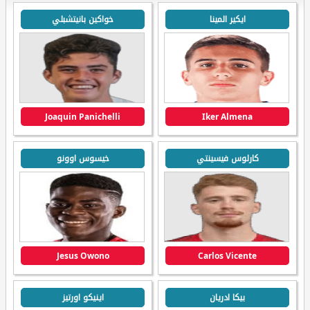
ايكير المينا
خواكين بانيتشبلي
Joaquin Panichelli
Iker Almena
كارلوس فيسينتي
خيسوس اوونو
Jesus Owono
Carlos Vicente
بيكا ادريان
اينيكو اورتيز