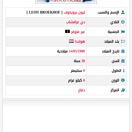
الإسم والنسب
ليون برويخوف
[ LEON BROEKHOF ]
النادي
دي غرافشاب
الجنسية
غير متوفر
بلد الميلاد
هولندا
تاريخ الميلاد
14/05/1988
ميلادية
السن
38
سنة
الطول
0
سنتيمتر
الوزن
0
كيلو غرام
المركز
دفاع