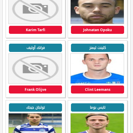
Karim Tarfi
Johnatan Opoku
كلينت ليمنز
فرانك أوليف
Frank Olijve
Clint Leemans
تايس بوما
تولجان جيجك