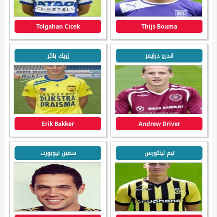
Tolgahan Cicek
Thijs Bouma
اندرو درايفر
إريك باكر
Erik Bakker
Andrew Driver
تيم لينثورس
سفين نيوبورت