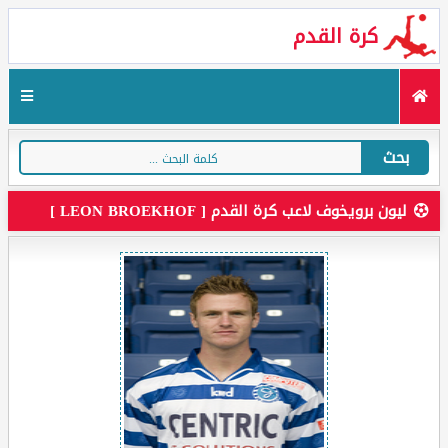
كرة القدم
بحث
ليون برويخوف لاعب كرة القدم [ LEON BROEKHOF ]