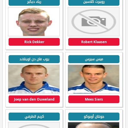
روبيرت كلاسين
ريك ديكير
Rick Dekker
Robert Klaasen
ميس سيرس
يوب فان دن اوينلاند
Joep van den Ouweland
Mees Siers
جونتان أوبوكو
كريم الطرفي