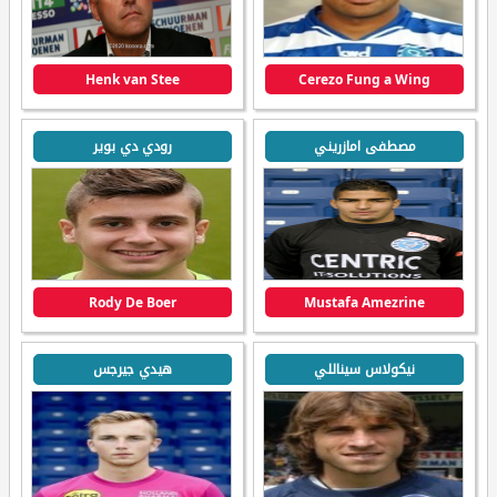
Henk van Stee
Cerezo Fung a Wing
مصطفى امازريني
رودي دي بوير
Rody De Boer
Mustafa Amezrine
نيكولاس سيناللي
هيدي جيرجس