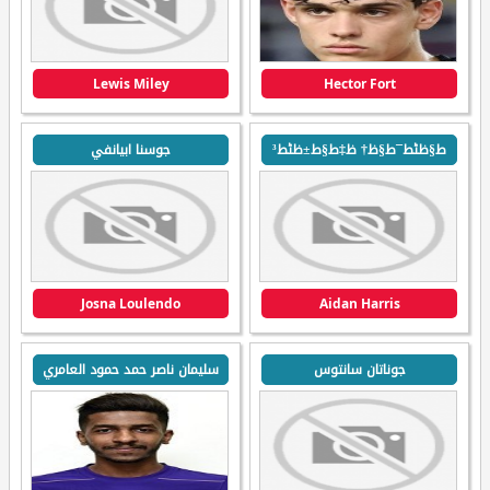
Lewis Miley
Hector Fort
ط§ظٹط¯ط§ظ† ظ‡ط§ط±ظٹط³
جوسنا ابيانفي
Josna Loulendo
Aidan Harris
جوناتان سانتوس
سليمان ناصر حمد حمود العامري