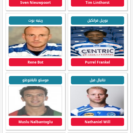
Sven Nieuwpoort
Tim Linthorst
بوريل فرانكيل
رينيه بوت
Rene Bot
Purrel Frankel
نتانيال فيل
موسلو نالبانتوغلو
Muslu Nalbantoglu
Nathaniel Will