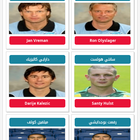
Jan Vreman
Ron Olyslager
سانتي هولست
دارايي كاليزيك
Darije Kalezic
Santy Hulst
رفعت بوجدايشي
ميلفين كولف