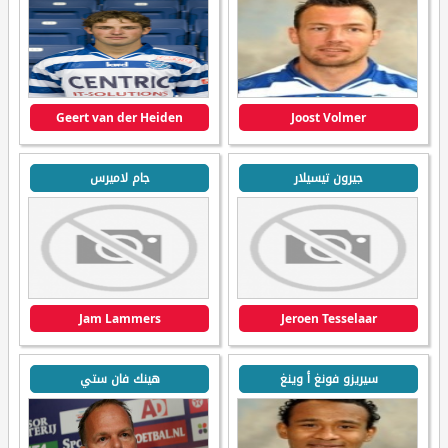
Geert van der Heiden
Joost Volmer
جيرون تيسيلار
جام لاميرس
Jam Lammers
Jeroen Tesselaar
سيريزو فونغ أ وينغ
هينك فان ستي