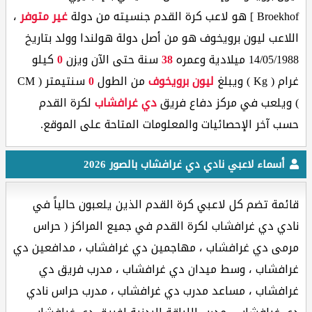
Broekhof ] هو لاعب كرة القدم جنسيته من دولة
غير متوفر
،
اللاعب ليون برويخوف هو من أصل دولة هولندا وولد بتاريخ
14/05/1988 ميلادية وعمره
38
سنة حتى الآن ويزن
0
كيلو
غرام ( Kg ) ويبلغ
ليون برويخوف
من الطول
0
سنتيمتر ( CM
) ويلعب في مركز دفاع فريق
دي غرافشاب
لكرة القدم
حسب آخر الإحصائيات والمعلومات المتاحة على الموقع.
أسماء لاعبي نادي دي غرافشاب بالصور 2026
قائمة تضم كل لاعبي كرة القدم الذين يلعبون حالياً في
نادي دي غرافشاب لكرة القدم في جميع المراكز ( حراس
مرمى دي غرافشاب ، مهاجمين دي غرافشاب ، مدافعين دي
غرافشاب ، وسط ميدان دي غرافشاب ، مدرب فريق دي
غرافشاب ، مساعد مدرب دي غرافشاب ، مدرب حراس نادي