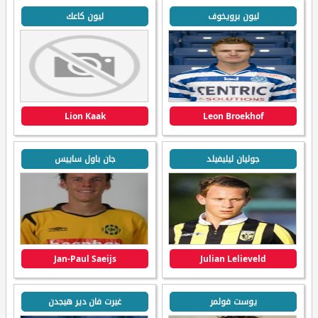
ليون برويخوف
ليون كاعك
Lion Kaak
Leon Broekhof
جوليان ليليفيلد
جان باول ساييس
Jan-Paul Saeijs
Julian Lelieveld
يوست فولمر
غيرت فان دير هيجدن