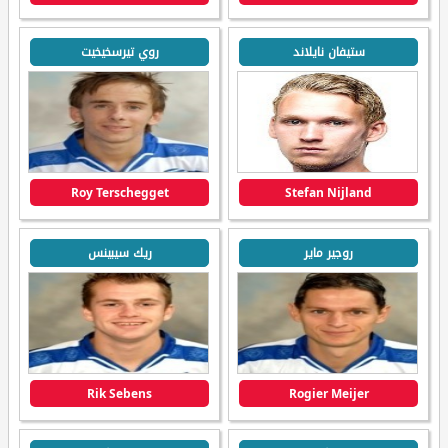
ستيفان نايلاند
روي تيرسخيخيت
Roy Terschegget
Stefan Nijland
روجير ماير
ريك سيبينس
Rik Sebens
Rogier Meijer