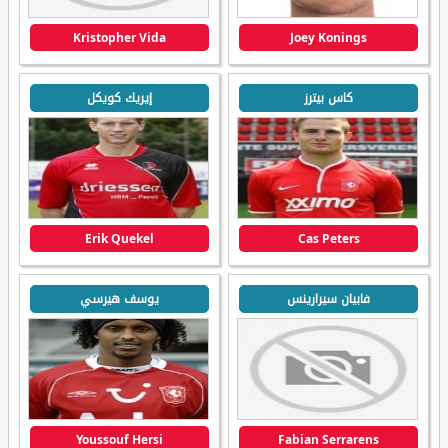
Kristopher Vida
Joey Konings
كاس بيترز
إيريك كويكل
Erik Quekel
Cas Peters
فابيان سيرارينس
يوسف هيرسي
Youssouf Hersi
Fabian Serrarens