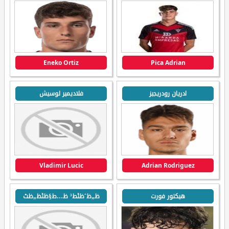
Eneko Ortiz
Pica Adrian
ادريان رودريجيز
فلاديمير لوسيش
Vladimir Lucic
Adrian Rodriguez
هيكتور فورت
ظ„ظˆظٹط³ ظ…ط§ظٹظ„ظٹ