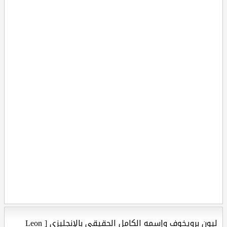
ليون برويخوف وإسمه الكامل الحقيقي بالإنجليزي [ Leon