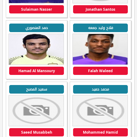
Sulaiman Nasser
Jonathan Santos
فلاح وليد جمعه
حمد المنصوري
Hamad Al Mansoury
Falah Waleed
محمد حميد
سعيد المصبح
Saeed Musabbeh
Mohammed Hamid