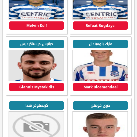
Melvin Kolf
Refaat Bugdayci
مارك بلوميندال
جيانيس ميستاكيديس
Giannis Mystakidis
Mark Bloemendaal
جوي كونينج
كريستوفر فيدا