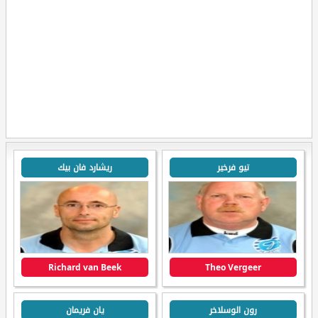
تيو فرخير
ريشارد فان بيك
Richard van Beek
Theo Vergeer
رون الوسلاخر
يان فريمان