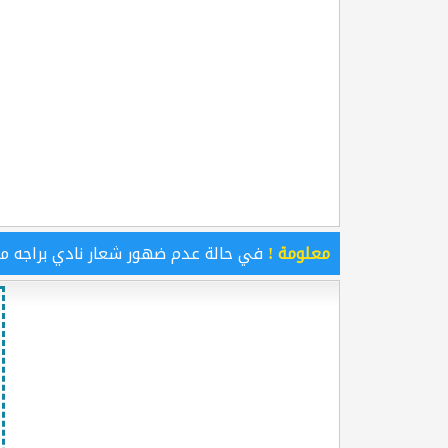
معلومة !
في حالة عدم ضهور شعار نادي براجه م