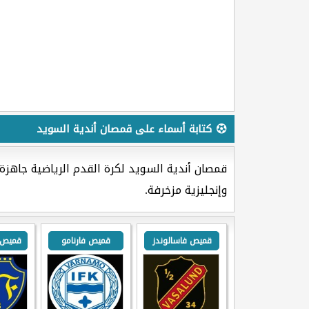
كتابة أسماء على قمصان أندية السويد
قمصان أندية السويد لكرة القدم الرياضية جاهزة
وإنجليزية مزخرفة.
قميص فاسالوندز
قميص فارنامو