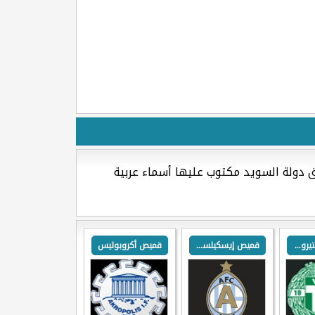
ق دولة السويد مكتوب عليها أسماء عربية
قميص فايستيروس
قميص إيسكيلستونا
قميص أكروبوليس