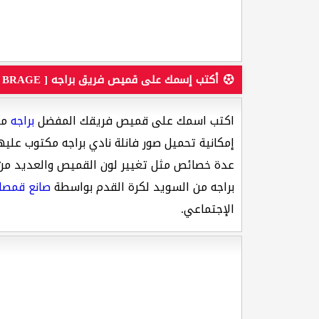
أكتب إسمك على قميص فريق براجه [ IK BRAGE ]
اكتب اسمك على قميص فريقك المفضل
براجه
من 
إمكانية تحميل صور فانلة نادي براجه مكتوب علي
عدة خصائص مثل تغيير لون القميص والعديد من ا
براجه من السويد لكرة القدم بواسطة
صانع قمصان
الإجتماعي.