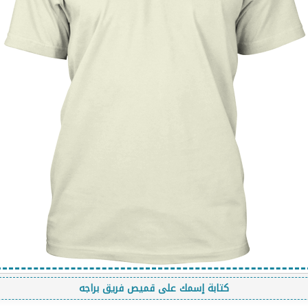
كتابة إسمك على قميص فريق براجه