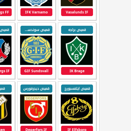
gs FF
IFK Varnamo
Vasalunds IF
قميص براجه
قميص سوندسفال
rgs IF
GIF Sundsvall
IK Brage
قميص ايلفسبورج
قميص ديجرفورس
قمي
ken
Degerfors IF
IF Elfsborg