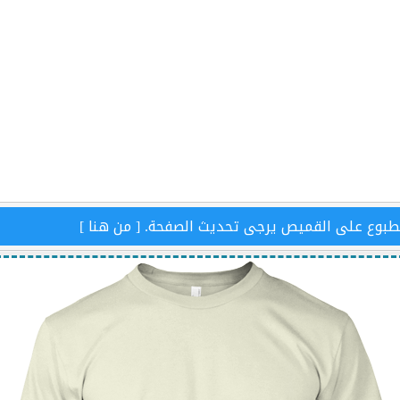
طبوع على القميص يرجى تحديث الصفحة. [
من هنا
]