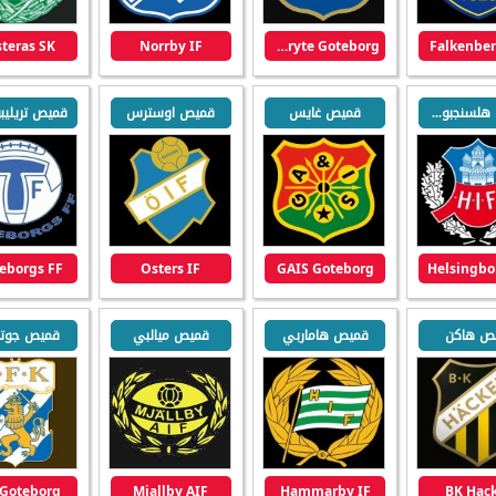
teras SK
Norrby IF
Orgryte Goteborg
Falkenber
قميص هلسنجبورج
قميص غايس
قميص اوسترس
قميص تريلي
leborgs FF
Osters IF
GAIS Goteborg
Helsingbo
ص هاكن
قميص هاماربي
قميص ميالبي
قميص جوتنب
 Goteborg
Mjallby AIF
Hammarby IF
BK Hac