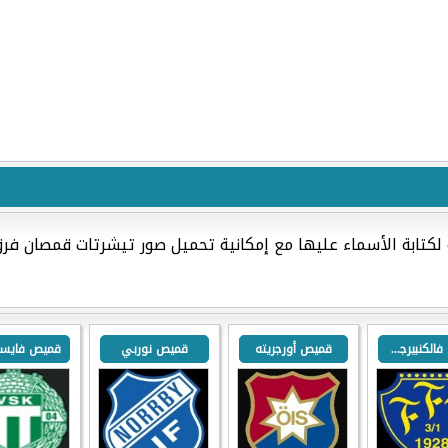
 لكتابة الأسماء عليها مع إمكانية تحميل صور تيشرتات قمصان فر
قميص فالكنبيرجس
قميص أورجريته
قميص نوربي