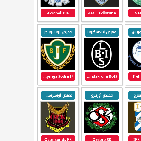
Akropolis IF
AFC Eskilstuna
Vas
بوريس
قميص لاندسكرونا
قميص يونشوبنجز
Jonkopings Sodra IF
Landskrona BoIS
Trel
يرج
قميص أوريبرو
قميص اوسترسوند
Ostersunds FK
Orebro SK
IFK