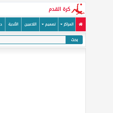
كرة القدم
المراكز
تصميم
اللاعبين
الأندية
دم
بحث