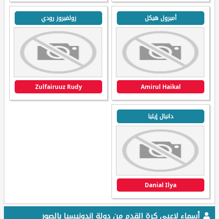
أميرول هيكل
زولفيروز رودي
Zulfairuuz Rudy
Amirul Haikal
دانيال إيليا
Danial Ilya
أسماء لاعبي كرة القدم من دولة إندونيسيا بالصور