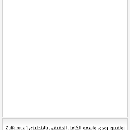
زولفيروز رودي وإسمه الكامل الحقيقي بالإنجليزي [ Zulfairuuz