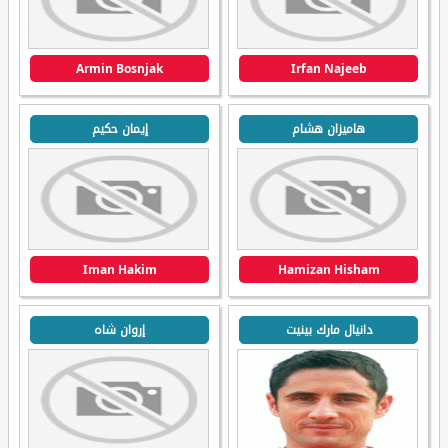
Armin Bosnjak
Irfan Najeeb
هاميزان هشام
إيمان حكيم
Iman Hakim
Hamizan Hisham
دانيال مارك بينيت
إروان شاه