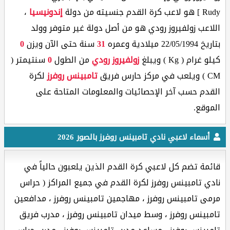
Rudy ] هو لاعب كرة القدم جنسيته من دولة
إندونيسيا
،
اللاعب زولفيروز رودي هو من أصل دولة غير متوفر وولد
بتاريخ 22/05/1994 ميلادية وعمره
31
سنة حتى الآن ويزن
0
كيلو غرام ( Kg ) ويبلغ
زولفيروز رودي
من الطول
0
سنتيمتر (
CM ) ويلعب في مركز حارس فريق
تامبينس روفرز
لكرة
القدم حسب آخر الإحصائيات والمعلومات المتاحة على
الموقع.
أسماء لاعبي نادي تامبينس روفرز بالصور 2026
قائمة تضم كل لاعبي كرة القدم الذين يلعبون حالياً في
نادي تامبينس روفرز لكرة القدم في جميع المراكز ( حراس
مرمى تامبينس روفرز ، مهاجمين تامبينس روفرز ، مدافعين
تامبينس روفرز ، وسط ميدان تامبينس روفرز ، مدرب فريق