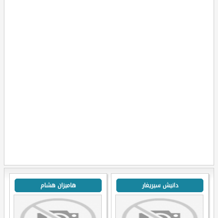
دانيش سيريغار
هاميزان هشام