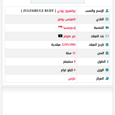
الإسم والنسب
زولفيروز رودي
[ ZULFAIRUUZ RUDY ]
النادي
تامبينس روفرز
الجنسية
إندونيسيا
بلد الميلاد
غير متوفر
تاريخ الميلاد
22/05/1994
ميلادية
السن
31
سنة
الطول
0
سنتيمتر
الوزن
0
كيلو غرام
المركز
حارس