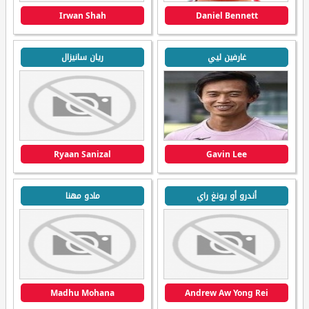
Irwan Shah
Daniel Bennett
غارفين ليي
ريان سانيزال
Ryaan Sanizal
Gavin Lee
أندرو أو يونغ راي
مادو مهنا
Madhu Mohana
Andrew Aw Yong Rei