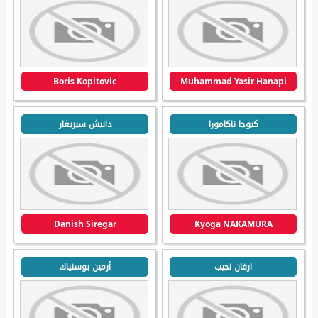
Boris Kopitovic
Muhammad Yasir Hanapi
كيوجا ناكامورا
دانيش سيريغار
Danish Siregar
Kyoga NAKAMURA
ارفان نجيب
أرمين بوسنياك