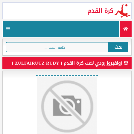
كرة القدم
بحث
زولفيروز رودي لاعب كرة القدم [ ZULFAIRUUZ RUDY ]