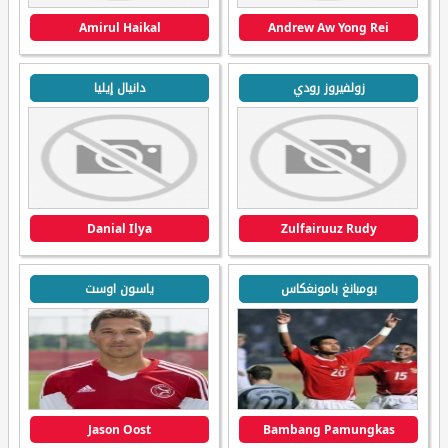
Amirul Haikal
Andrew Aw Yong Rei
زولفيروز رودي
دانيال إيليا
Danial Ilya
Zulfairuuz Rudy
بومبانغ بامونغكاس
ياسون اوست
Jason Oost
Bambang Pamungkas