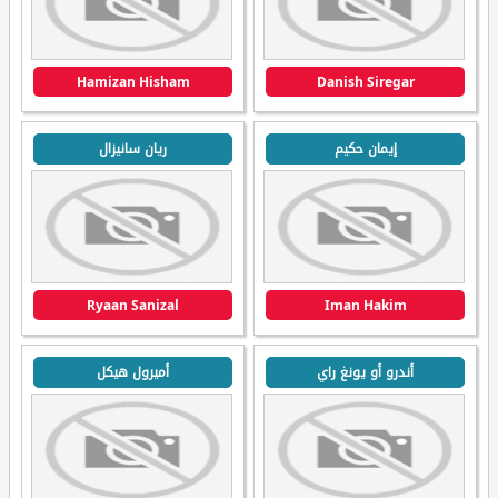
Hamizan Hisham
Danish Siregar
إيمان حكيم
ريان سانيزال
Ryaan Sanizal
Iman Hakim
أندرو أو يونغ راي
أميرول هيكل