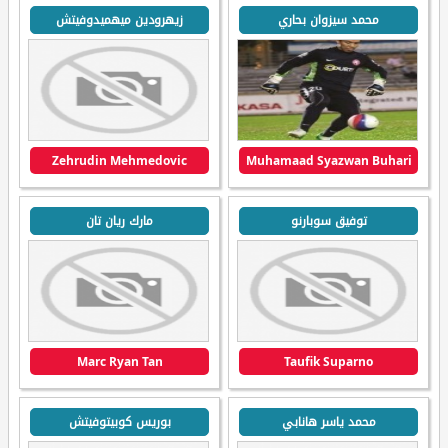
محمد سيزوان بحاري
زيهرودين ميهميدوفيتش
Zehrudin Mehmedovic
Muhamaad Syazwan Buhari
توفيق سوبارنو
مارك ريان تان
Marc Ryan Tan
Taufik Suparno
محمد ياسر هانابي
بوريس كوبيتوفيتش