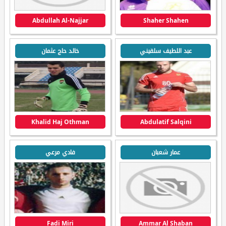
Abdullah Al-Najjar
Shaher Shahen
عبد اللطيف سلقيني
خالد حاج عثمان
Khalid Haj Othman
Abdulatif Salqini
عمار شعبان
فادي مرعي
Fadi Miri
Ammar Al Shaban