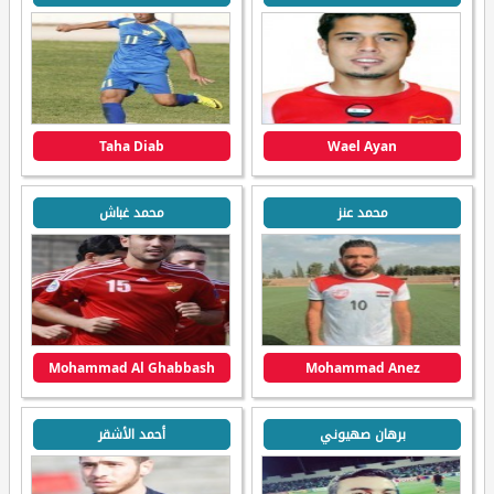
Taha Diab
Wael Ayan
محمد عنز
محمد غباش
Mohammad Al Ghabbash
Mohammad Anez
برهان صهيوني
أحمد الأشقر