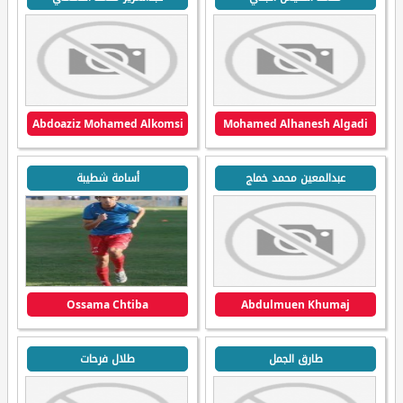
Abdoaziz Mohamed Alkomsi
Mohamed Alhanesh Algadi
عبدالمعين محمد خماج
أسامة شطيبة
Ossama Chtiba
Abdulmuen Khumaj
طارق الجمل
طلال فرحات