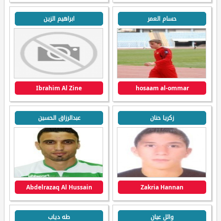
حسام العمر
ابراهيم الزين
Ibrahim Al Zine
hosaam al-ommar
زكريا حنان
عبدالرزاق الحسين
Abdelrazaq Al Hussain
Zakria Hannan
وائل عيان
طه دياب