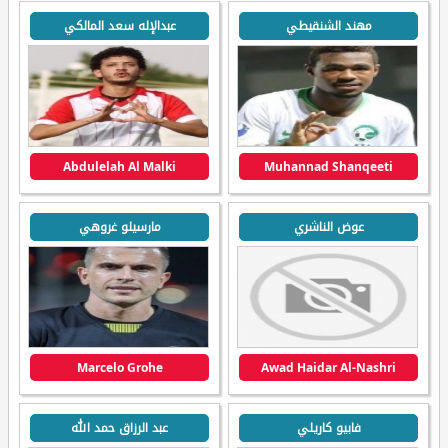
مهند الشنقيطي
عبدالإله سعد المالكي
Abdulelah Al Malki
Muhannad Shanqeeti
عوض الناشري
مارسيلو غروهي
Marcelo Grohe
Awad Haidar Al-Nashri
فابيو كاريلي
عبد الرزاق حمد الله