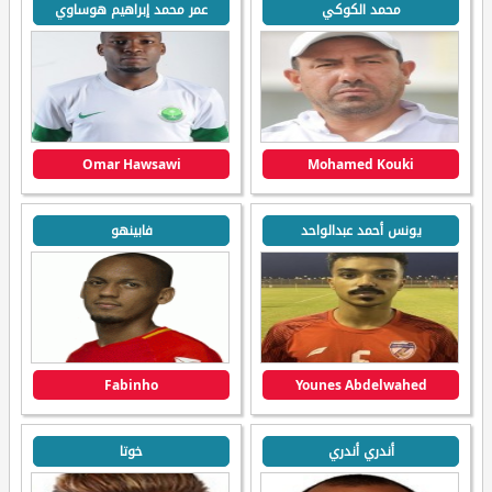
محمد الكوكي
عمر محمد إبراهيم هوساوي
Omar Hawsawi
Mohamed Kouki
يونس أحمد عبدالواحد
فابينهو
Fabinho
Younes Abdelwahed
أندري أندري
خوتا