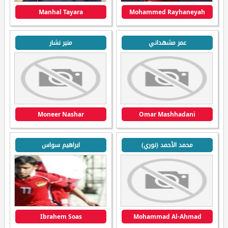
Manhal Tayara
Mohammed Rayhaneyah
عمر مشهداني
منير نشار
Moneer Nashar
Omar Mashhadani
محمد الأحمد (نوري)
ابراهيم سواس
Ibrahem Soas
Mohammad Al-Ahmad