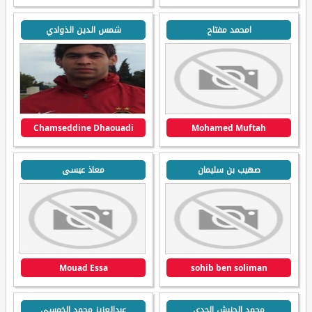
امحمد مفتاح
شمس الدين الذوادي
Chamseddine Dhaouadi
Mohamed Muftah
صهيب بن سليمان
معاذ عيسى
Mouad Essa
sohib ben soliman
محمد الحنيش الجدي
عبدالعزيز محمد الخمسي