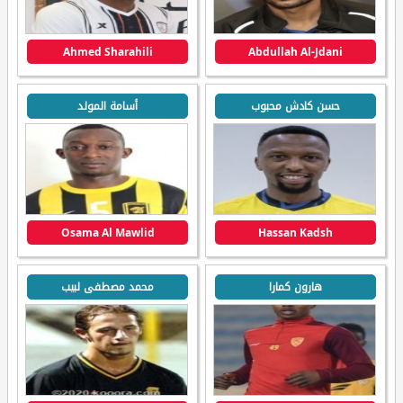
Ahmed Sharahili
Abdullah Al-Jdani
حسن كادش محبوب
أسامة المولد
Osama Al Mawlid
Hassan Kadsh
هارون كمارا
محمد مصطفى لبيب