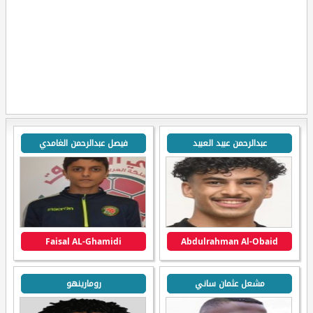
عبدالرحمن عبيد العبيد
فيصل عبدالرحمن الغامدي
Faisal AL-Ghamidi
Abdulrahman Al-Obaid
مشعل عثمان ساني
رومارينهو