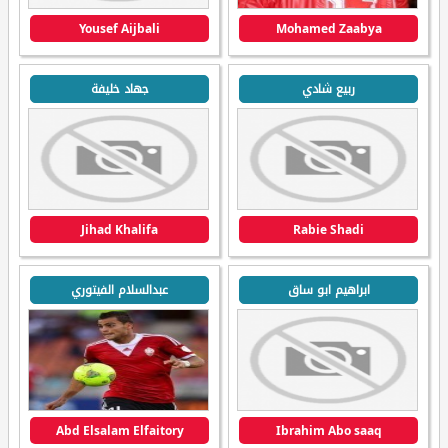
Yousef Aijbali
Mohamed Zaabya
ربيع شادي
جهاد خليفة
Jihad Khalifa
Rabie Shadi
ابراهيم ابو ساق
عبدالسلام الفيتوري
Abd Elsalam Elfaitory
Ibrahim Abo saaq