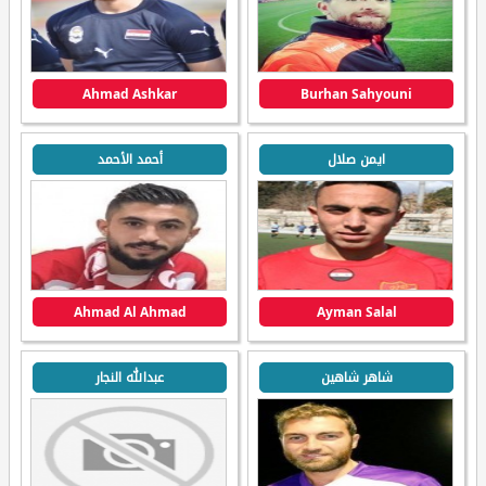
Ahmad Ashkar
Burhan Sahyouni
ايمن صلال
أحمد الأحمد
Ahmad Al Ahmad
Ayman Salal
شاهر شاهين
عبدالله النجار