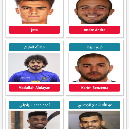
Jota
Andre Andre
كريم بنزيما
مدالله العليان
Madallah Alolayan
Karim Benzema
عبدالله شملح الجدعاني
أحمد محمد شراحيلي