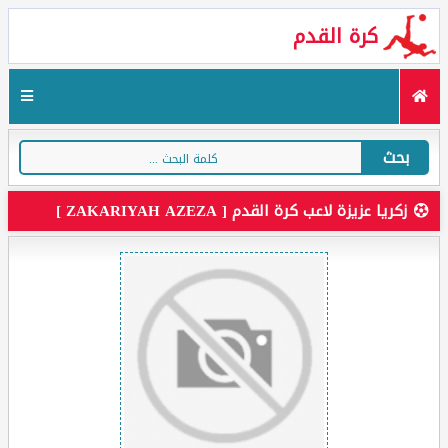
كرة القدم
بحث
زكريا عزيزة لاعب كرة القدم [ ZAKARIYAH AZEZA ]