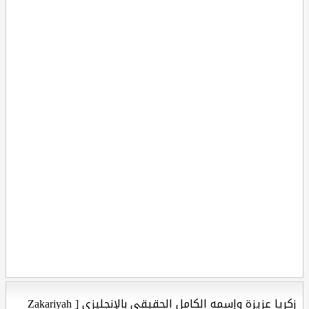
زكريا عزيزة وإسمه الكامل الحقيقي بالإنجليزي [ Zakariyah