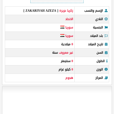
الإسم والنسب
زكريا عزيزة
[ ZAKARIYAH AZEZA ]
النادي
الاتحاد
الجنسية
سوريا
بلد الميلاد
سوريا
تاريخ الميلاد
0
ميلادية
السن
غير معروف
سنة
الطول
0
سنتيمتر
الوزن
0
كيلو غرام
المركز
هجوم