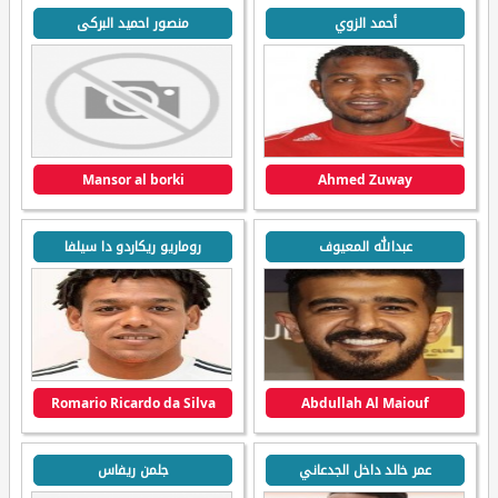
أحمد الزوي
منصور احميد البركى
Mansor al borki
Ahmed Zuway
عبدالله المعيوف
روماريو ريكاردو دا سيلفا
Romario Ricardo da Silva
Abdullah Al Maiouf
عمر خالد داخل الجدعاني
جلمن ريفاس