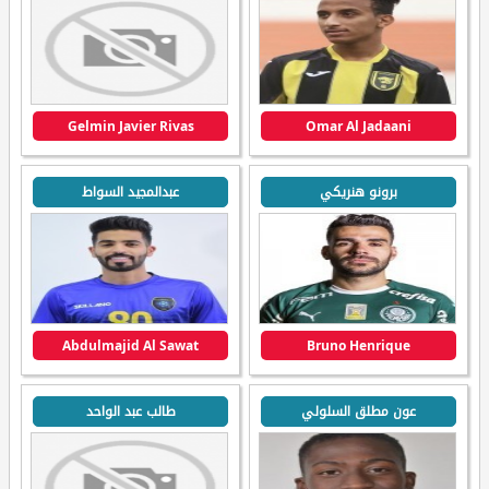
Gelmin Javier Rivas
Omar Al Jadaani
برونو هنريكي
عبدالمجيد السواط
Abdulmajid Al Sawat
Bruno Henrique
عون مطلق السلولي
طالب عبد الواحد