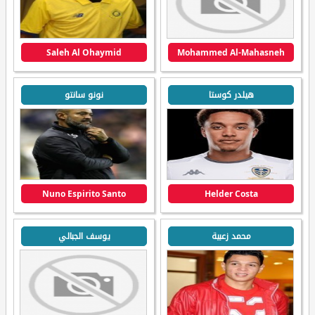
Saleh Al Ohaymid
Mohammed Al-Mahasneh
هيلدر كوستا
نونو سانتو
Nuno Espirito Santo
Helder Costa
محمد زعبية
يوسف الجبالي