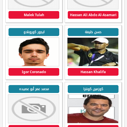
Malek Tulah
Hassan Ali Abdo Al-Asamari
حسن خليفة
ايجور كورونادو
Igor Coronado
Hassan Khalifa
كوزمين كونترا
محمد عمر أبو عصيده