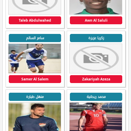
Taleb Abdulwahed
Awn Al Saluli
زكريا عزيزة
سامر السالم
Samer Al Salem
Zakariyah Azeza
محمد ريحانية
منهل طيارة