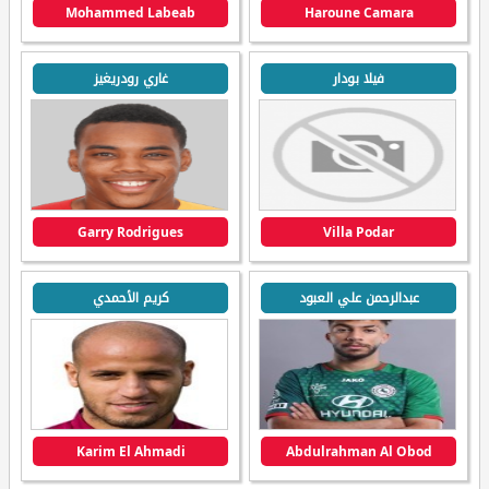
Mohammed Labeab
Haroune Camara
فيلا بودار
غاري رودريغيز
Garry Rodrigues
Villa Podar
عبدالرحمن علي العبود
كريم الأحمدي
Karim El Ahmadi
Abdulrahman Al Obod