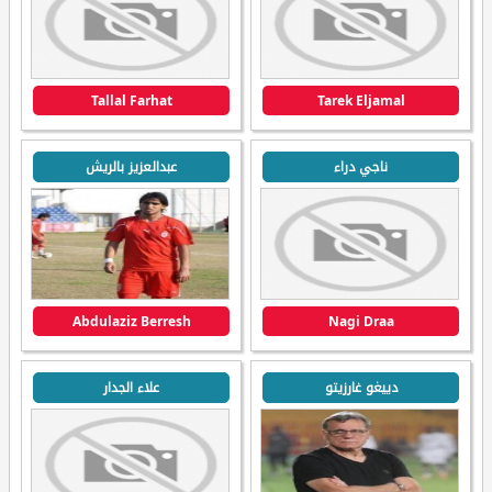
Tallal Farhat
Tarek Eljamal
ناجي دراء
عبدالعزيز بالريش
Abdulaziz Berresh
Nagi Draa
دييغو غارزيتو
علاء الجدار