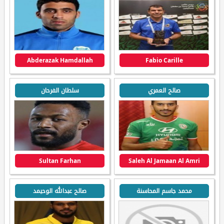
Abderazak Hamdallah
Fabio Carille
صالح العمري
سلطان الفرحان
Sultan Farhan
Saleh Al Jamaan Al Amri
محمد جاسم المحاسنة
صالح عبدالله الوحيمد