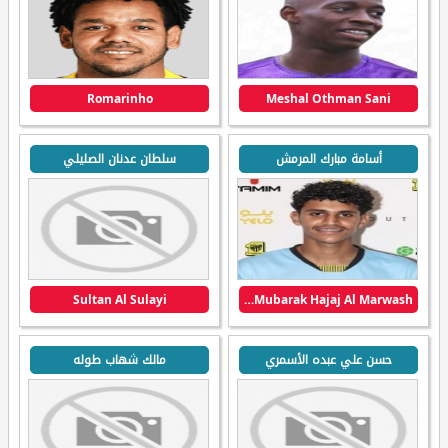
Romarinho
Meshal Othman Sani
أسامة مبارك المرمش
سلطان عدنان الصليلي
Sultan Al Sulayi
Osama Mubarak Hajaj Al Marwash
حسن علي عبده الأسمري
مالك شهاب طوله