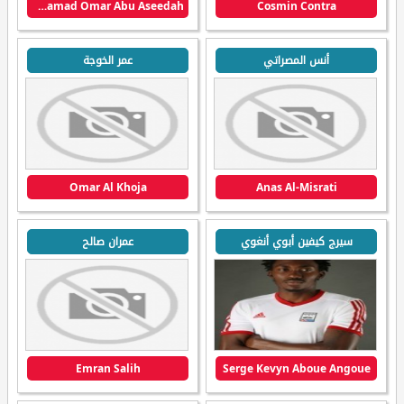
Mohamad Omar Abu Aseedah
Cosmin Contra
أنس المصراتي
عمر الخوجة
Omar Al Khoja
Anas Al-Misrati
سيرج كيفين أبوي أنغوي
عمران صالح
Emran Salih
Serge Kevyn Aboue Angoue