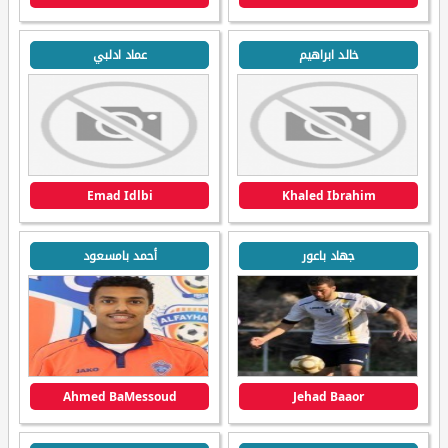
خالد ابراهيم
عماد ادلبي
Emad Idlbi
Khaled Ibrahim
جهاد باعور
أحمد بامسعود
Ahmed BaMessoud
Jehad Baaor