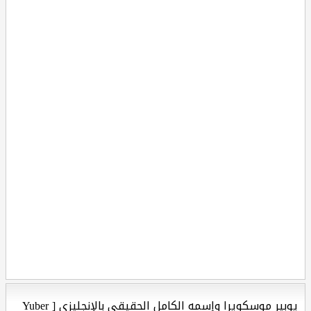
يوبير موسكويرا وإسمه الكامل الحقيقي بالإنجليزي [ Yuber