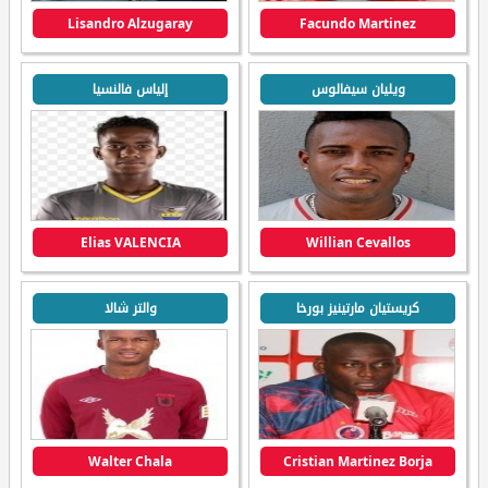
Lisandro Alzugaray
Facundo Martinez
ويليان سيفالوس
إلياس فالنسيا
Elias VALENCIA
Willian Cevallos
كريستيان مارتينيز بورخا
والتر شالا
Walter Chala
Cristian Martinez Borja