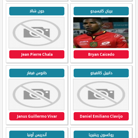
بريان كايسيدو
جون شالا
Jean Pierre Chala
Bryan Caicedo
دانييل كالفيخو
خانوس فيفار
Janus Guillermo Vivar
Daniel Emiliano Clavijo
روكسون رينتيريا
أندريس أونيا