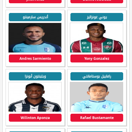
يوني غونزاليز
أندريس سارمينتو
Andres Sarmiento
Yony Gonzalez
رافاييل بوستامانتي
ويلينتون أبونزا
Wilinton Aponza
Rafael Bustamante