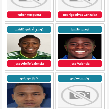
Yuber Mosquera
Rodrigo Rivas Gonzalez
خوسيه فالنسيا
خوسي أدولفو فالينسيا
Jose Adolfo Valencia
Jose Valencia
دوفير رياسكوس
شارلز مونزالفو