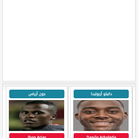
دانيلو أربوليدا
جون أرياس
Jhon Arias
Danilo Arboleda