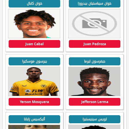
خوان سيباستيان بيدروزا
خوان كابال
Juan Cabal
Juan Pedroza
جيفرسون ليرما
ييرسون موسكيرا
Yerson Mosquera
Jefferson Lerma
لويس سينيستيرا
أليكسيس زاباتا