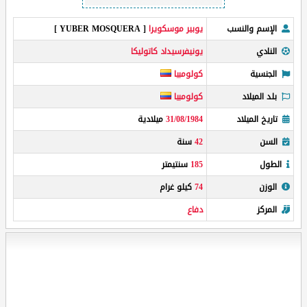
الإسم والنسب
يوبير موسكويرا
[ YUBER MOSQUERA ]
النادي
يونيفرسيداد كاتوليكا
الجنسية
كولومبيا
بلد الميلاد
كولومبيا
تاريخ الميلاد
31/08/1984
ميلادية
السن
42
سنة
الطول
185
سنتيمتر
الوزن
74
كيلو غرام
المركز
دفاع