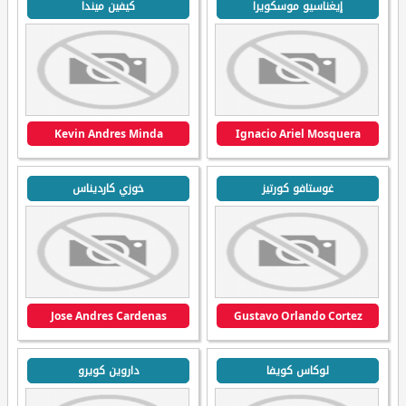
إيغناسيو موسكويرا
كيفين ميندا
Kevin Andres Minda
Ignacio Ariel Mosquera
غوستافو كورتيز
خوزي كارديناس
Jose Andres Cardenas
Gustavo Orlando Cortez
لوكاس كويفا
داروين كويرو