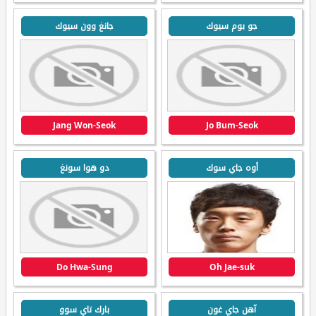
جو بوم سيوك
جانغ وون سيوك
Jang Won-Seok
Jo Bum-Seok
أوه جاي سوك
دو هوا سونغ
Do Hwa-Sung
Oh Jae-suk
آهن جاي غون
بارك تاي سوو