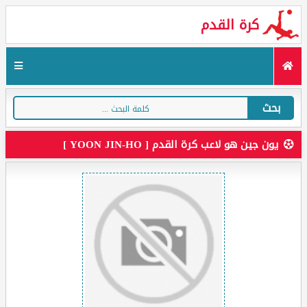
كرة القدم
بحث
يون جين هو لاعب كرة القدم [ YOON JIN-HO ]