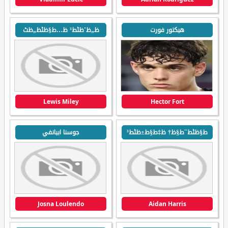
هيكتور فورت
ظ„ظˆظٹط³ ظ…ط§ظٹظ„ظٹ
Lewis Miley
Hector Fort
ط§ظٹط¯ط§ظ† ظ‡ط§ط±ظٹط³
جوسنا ابيانفي
Josna Loulendo
Aidan Harris