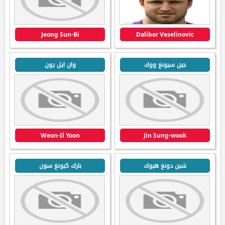
Jeong Sun-Bi
Dalibor Veselinovic
جين سيونغ ووك
وان ايل يون
Weon-Il Yoon
Jin Sung-wook
شين دونغ هيوك
بارك كيونغ سون