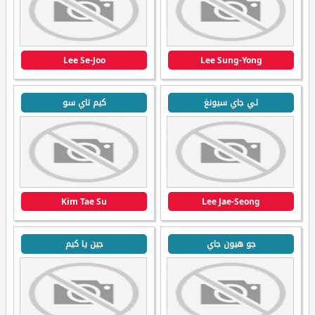
Lee Se-Joo
Lee Sung-Yong
لي جاي سيونغ
كيم تاي سو
Kim Tae Su
Lee Jae-Seong
جو هيون جاي
جين يا كيم