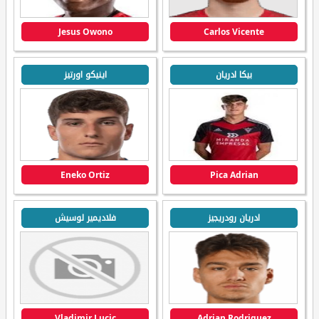
Jesus Owono
Carlos Vicente
بيكا ادريان
اينيكو اورتيز
Eneko Ortiz
Pica Adrian
ادريان رودريجيز
فلاديمير لوسيش
Vladimir Lucic
Adrian Rodriguez