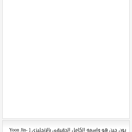
يون جين هو وإسمه الكامل الحقيقي بالإنجليزي [ Yoon Jin-