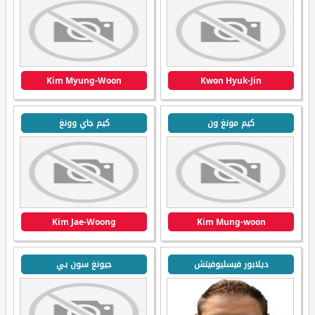
Kim Myung-Woon
Kwon Hyuk-Jin
كيم مونغ ون
كيم جاي وونغ
Kim Jae-Woong
Kim Mung-woon
ديلابور فيسليوفيتش
جيونغ سون بي