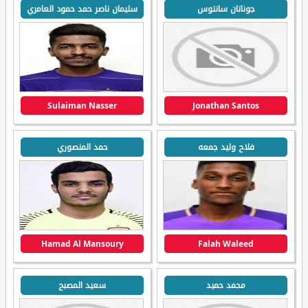
جوناتان سانتوس
سليمان ناصر حمد حمود العامري
Sulaiman Nasser
Jonathan Santos
فلاح وليد جمعه
حمد المنصوري
Hamad Al Mansoury
Falah Waleed
محمد حميد
سعيد المصبح