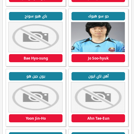
جو سو هيوك
باي هيو سونج
Bae Hyo-sung
Jo Soo-hyuk
آهن تاي ايون
يون جين هو
Yoon Jin-Ho
Ahn Tae-Eun