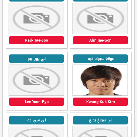
Park Tae-Soo
Ahn Jae-Gon
غوانغ سيوك كيم
لي يون بيو
Lee Yoon-Pyo
Kwang-Suk Kim
لي سونغ يونغ
لي سي جو