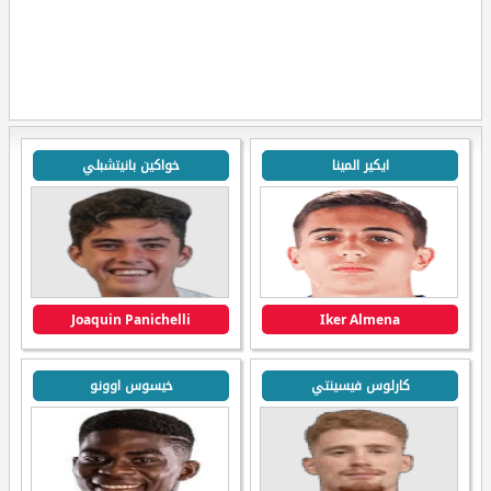
ايكير المينا
خواكين بانيتشبلي
Joaquin Panichelli
Iker Almena
كارلوس فيسينتي
خيسوس اوونو