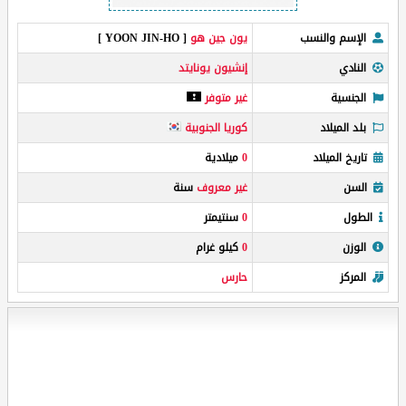
الإسم والنسب
يون جين هو
[ YOON JIN-HO ]
النادي
إنشيون يونايتد
الجنسية
غير متوفر
بلد الميلاد
كوريا الجنوبية
تاريخ الميلاد
0
ميلادية
السن
غير معروف
سنة
الطول
0
سنتيمتر
الوزن
0
كيلو غرام
المركز
حارس