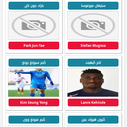
ستيفان ميوغوسا
بارك جون تاي
Park Jun-Tae
Stefan Mugosa
لانر كيهيند
كيم سيونغ يونغ
Kim Seung Yong
Lanre Kehinde
كيون هيوك جين
كيم ميونغ وون