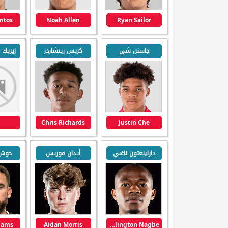
antos
Noah Allen
Ryan Sailor
جاستن شي
كريس ريتشاردز
Chris Richards
Justin Che
دارلينغتون ناغبي
أيدان موريس
جوش 
liams
Aidan Morris
Darlington Nagbe