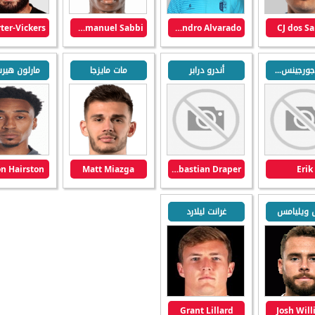
Emmanuel Sabbi
Alejandro Alvarado
CJ dos S
إيريك جورجينس دو مينيزيس
أندرو درابر
مات مايزجا
مارلون هير
n Hairston
Matt Miazga
Andrew Sebastian Draper
Erik
ويليامس
غرانت ليلارد
Grant Lillard
Josh Wil