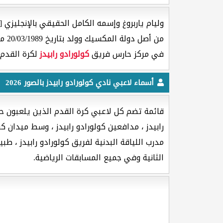
وليام ياربروغ وإسمه الكامل الحقيقي بالإنجليزي [ William Yarbrough ] هو لاعب كرة القدم جنسيته من دول
من أصل دولة المكسيك وولد بتاريخ 20/03/1989 ميلادية وعمره
في مركز حارس فريق
كولورادو رابيدز
لكرة القدم 
أسماء لاعبي نادي كولورادو رابيدز بالصور 2026
قائمة تضم كل لاعبي كرة القدم الذين يلعبون حال
رابيدز ، مدافعين كولورادو رابيدز ، وسط ميدان كو
مدرب اللياقة البدنية لفريق كولورادو رابيدز ، طبي
الثانية وفي جميع المسابقات الرياضية.