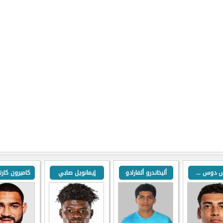
كارلوس دوس سانتوس
أليخاندرو ألفارادو
إيمانويل صابي