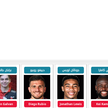
 كامارا
جوناثان لويس
دييغو روبيو
برايان جال
an Galvan
Diego Rubio
Jonathan Lewis
Kei Kam