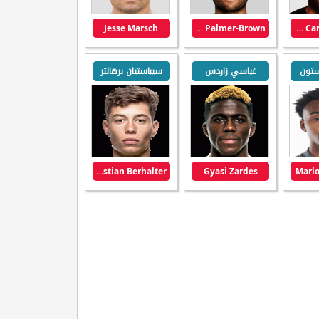
Jesse Marsch
Erik Palmer-Brown
Cameron Carter-Vickers
ستون
غياسي زاردس
سيباستيان برهالتر
Sebastian Berhalter
Gyasi Zardes
Marlo