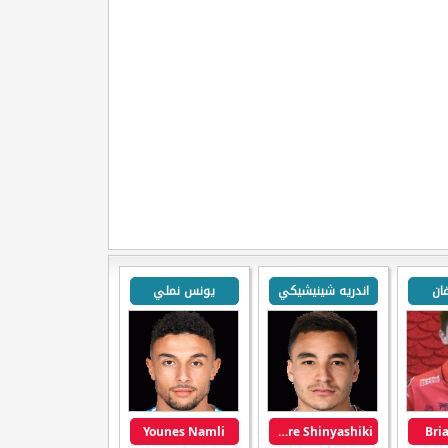
فان
اندريه شينيشيكي
يونس نملي
Younes Namli
Andre Shinyashiki
Bri