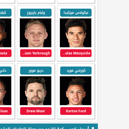
نيكولاس ميزكيدا
وليام ياربروغ
كيلا
costa
William Yarbrough
Nicolas Mezquida
كورتني فورد
دريو موور
داني
lson
Drew Moor
Kortne Ford