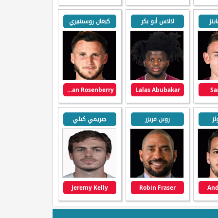
ينز
لالاس أبو بكر
كيغان روسينبيري
Keegan Rosenberry
Lalas Abubakar
Sa
لز
روبن فريزر
جيريمي كيلي
Jeremy Kelly
Robin Fraser
And