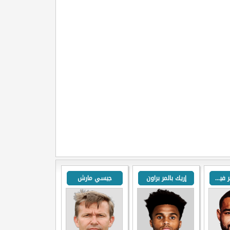
كاميرون كارتر فيكرز
إريك بالمر براون
جيسي مارش