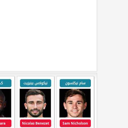
سام نيكلسون
نيكولاس بينيزيت
كي
ara
Nicolas Benezet
Sam Nicholson