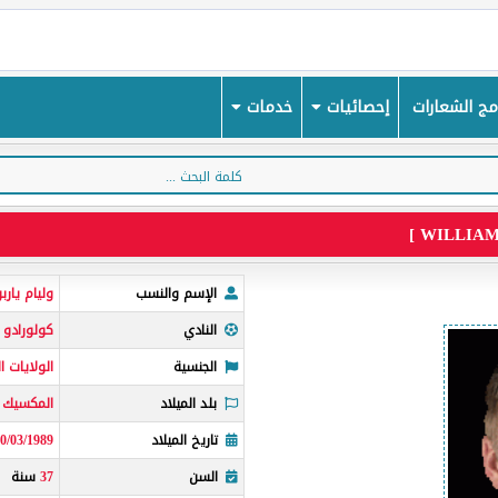
ج الشعارات
إحصائيات
خدمات
الإسم والنسب
وليام يارب
النادي
كولورادو ر
الجنسية
الولايات ا
بلد الميلاد
المكسيك
تاريخ الميلاد
0/03/1989
السن
37
سنة