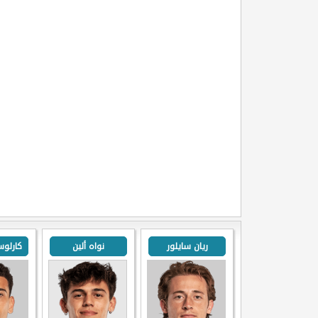
ريان سايلور
نواه ألين