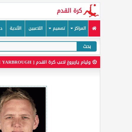
كرة القدم
المراكز
تصميم
اللاعبين
الأندية
دم
بحث
وليام ياربروغ لاعب كرة القدم [ WILLIAM YARBROUGH ]