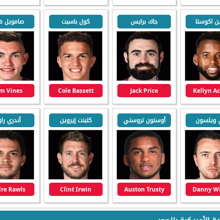
ين اكوستا
جاك برايس
كول باسيت
صامويل فا
m Vines
Cole Bassett
Jack Price
Kellyn A
 ويلسون
أوستون تروستي
كلينت إيروين
أندري راو
re Rawls
Clint Irwin
Auston Trusty
Danny Wi