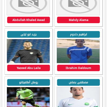
Abdullah Khaled Awad
Mahdy Alama
ابراهيم دلدوم
يزيد ابو ليلى
Yazeed Abu Laila
Ibrahim Daldoum
مصطفى بصاص
رومان أمالفيتانو