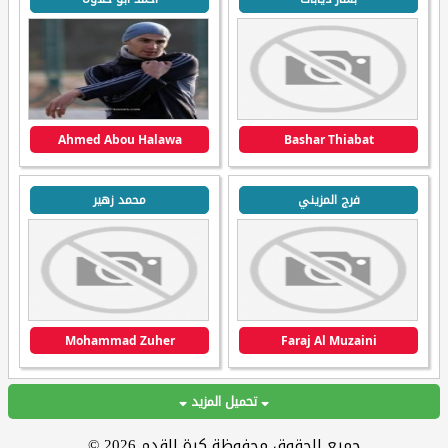
Ahmed Abou Halawa
Bashar Thiabat
فرج المزيني
محمد زهير
Mohammad Zuher
Faraj Al Muzaini
تحميل المزيد
جميع الحقوق محفوظة كرة القدم 2026 ©