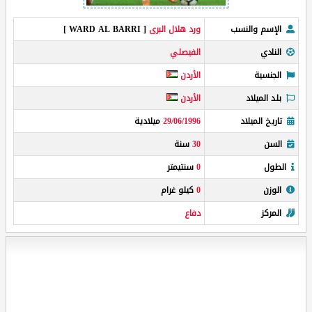
الإسم والنسب
ورد هلال البرى
[ WARD AL BARRI ]
النادي
الفيصلي
الجنسية
الأردن
بلد الميلاد
الأردن
تاريخ الميلاد
29/06/1996
ميلادية
السن
30
سنة
الطول
0
سنتيمتر
الوزن
0
كيلو غرام
المركز
دفاع