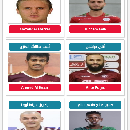
Alexander Merkel
Hicham Faik
أنتي بوليتش
أحمد عطاالله العنزي
Ahmed Al Enazi
Ante Puljic
حسين صالح قاسم سالم
رافاييل سيلفا أرودا