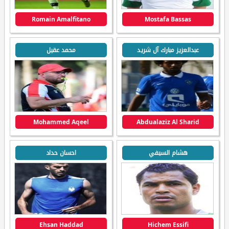
Romain Amalfitano
Mostafa Bassas
عبدالعزيز مبارك آل شريد
محمد عقيل
Mohammed Aqeel
Abdualaziz Al Sharid
هشام السيفي
احسان حداد
Ehsan Haddad
Hichem Essifi