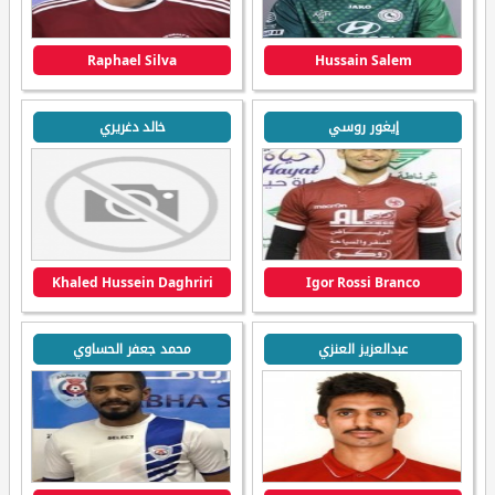
Raphael Silva
Hussain Salem
إيغور روسي
خالد دغريري
Khaled Hussein Daghriri
Igor Rossi Branco
عبدالعزيز العنزي
محمد جعفر الحساوي