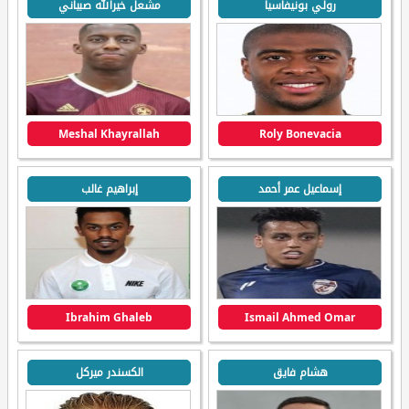
رولي بونيفاسيا
مشعل خيرالله صبياني
Meshal Khayrallah
Roly Bonevacia
إسماعيل عمر أحمد
إبراهيم غالب
Ibrahim Ghaleb
Ismail Ahmed Omar
هشام فايق
الكسندر ميركل