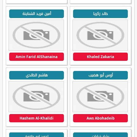
خالد زكريا
أمين فريد الشناينة
Amin Farid AlShanaina
Khaled Zakaria
أوس أبو هضيب
هاشم الخالدي
Hashem Al-Khalidi
Aws Abohadeib
بشار ذيابات
احمد ابو حلاوة