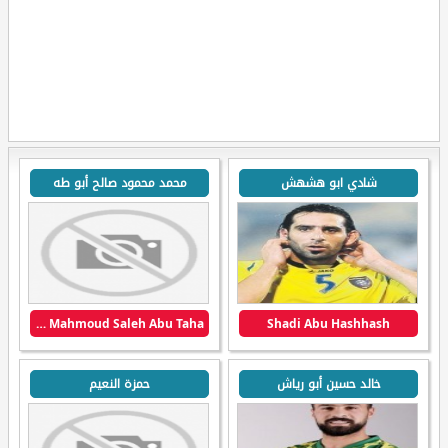
شادي ابو هشهش
محمد محمود صالح أبو طه
Mohamed Mahmoud Saleh Abu Taha
Shadi Abu Hashhash
خالد حسين أبو رياش
حمزة النعيم