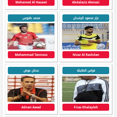
Mohamed Al Hasawi
Abdalaziz Alenazi
نزار محمود الرشدان
محمد طنوس
Mohammad Tannous
Nizar Al Rashdan
فراس الخلايلة
عدنان عوض
Adnan Awad
Firas Khalayleh