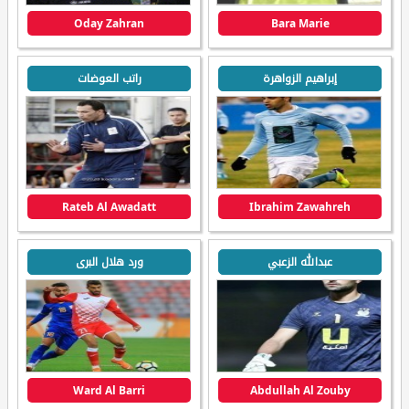
Oday Zahran
Bara Marie
إبراهيم الزواهرة
راتب العوضات
Rateb Al Awadatt
Ibrahim Zawahreh
عبدالله الزعبي
ورد هلال البرى
Ward Al Barri
Abdullah Al Zouby