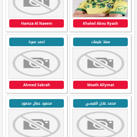
Hamza Al Naeem
Khaled Abou Ryash
معاذ عليمات
احمد صبرة
Ahmed Sabrah
Moath Allymat
محمد عادل القيسي
محمود جمال محمود