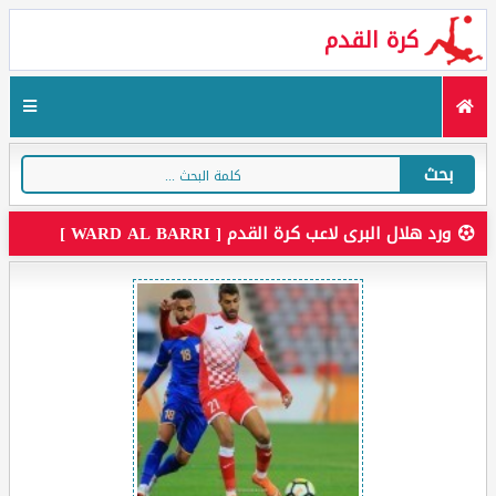
كرة القدم
بحث
ورد هلال البرى لاعب كرة القدم [ WARD AL BARRI ]