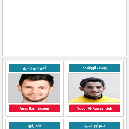
يوسف الرواشدة
أنس بني ياسين
Anas Bani Yaseen
Yusuf Al-Rawashdeh
ماهر أبو السيد
خالد زكريا