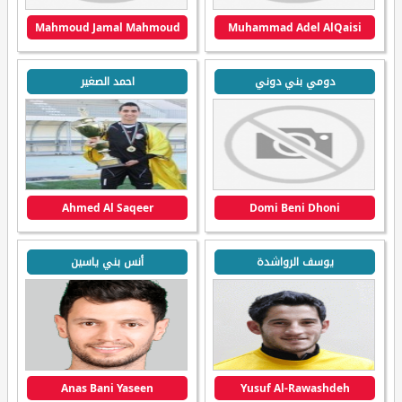
Mahmoud Jamal Mahmoud
Muhammad Adel AlQaisi
دومي بني دوني
احمد الصغير
Ahmed Al Saqeer
Domi Beni Dhoni
يوسف الرواشدة
أنس بني ياسين
Anas Bani Yaseen
Yusuf Al-Rawashdeh