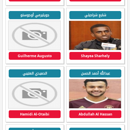
شايع شراحيلي
جويليرمي أوجوستو
Guilherme Augusto
Shayea Sharhely
عبدالله أحمد الحسن
الحميدي العتيبي
Hamidi Al-Otaibi
Abdullah Al Hassan