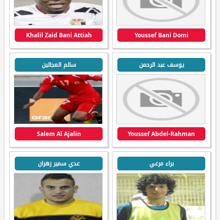
Khalil Zaid Bani Attiah
Youssef Bani Domi
يوسف عبد الرحمن
سالم العجالين
Salem Al Ajalin
Youssef Abdel-Rahman
براء مرعي
عدي سمير زهران