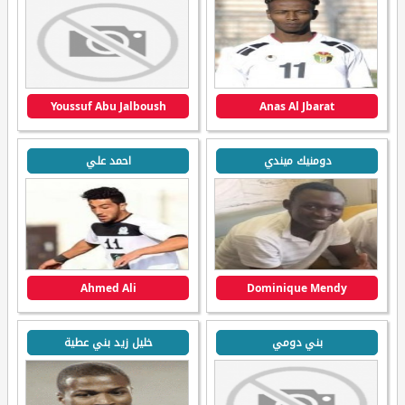
Youssuf Abu Jalboush
Anas Al Jbarat
دومنيك ميندي
احمد علي
Ahmed Ali
Dominique Mendy
بني دومي
خليل زيد بني عطية