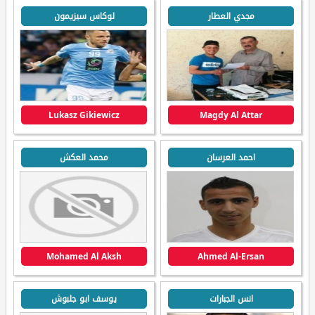
مجدي العطار
لوكاس سيزيمون
Lukasz Gikiewicz
Magdy Al Attar
احمد العرسان
محمد العكش
Mohamed Al Aksh
Ahmed Al-Ersan
انس الجبارات
يوسف ابو جلبوش