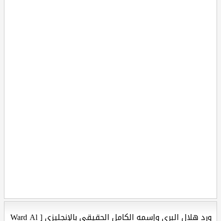
ورد هلال البرى وإسمه الكامل الحقيقي بالإنجليزي [ Ward Al