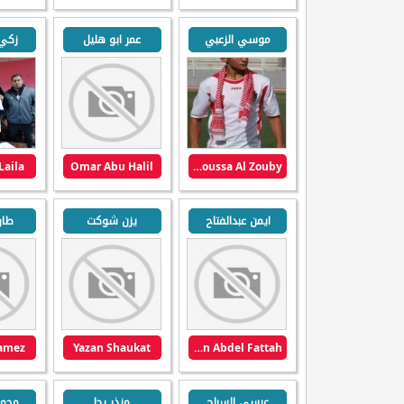
موسي الزعبي
عمر ابو هليل
زكي 
Laila
Omar Abu Halil
Moussa Al Zouby
ايمن عبدالفتاح
يزن شوكت
طار
Jamez
Yazan Shaukat
Ayman Abdel Fattah
عيسى السباح
منذر رجا
محم