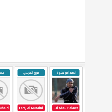
احمد ابو حلاوة
فرج المزيني
محم
Faraj Al Muzaini
Ahmed Abou Halawa