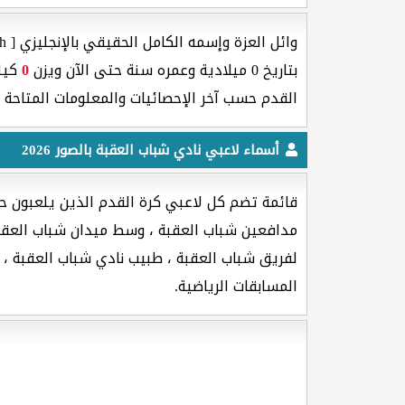
وائل العزة وإسمه الكامل الحقيقي بالإنجليزي [ Wael AL-Azah ] هو لاعب كرة القدم جنسيته من دولة
بتاريخ 0 ميلادية وعمره
سنة حتى الآن ويزن
0
كيلو غر
القدم حسب آخر الإحصائيات والمعلومات المتاحة 
أسماء لاعبي نادي شباب العقبة بالصور 2026
قائمة تضم كل لاعبي كرة القدم الذين يلعبون حا
مدافعين شباب العقبة ، وسط ميدان شباب العقبة 
لفريق شباب العقبة ، طبيب نادي شباب العقبة ، ا
المسابقات الرياضية.