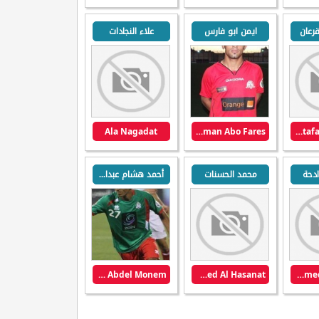
رعان
ايمن ابو فارس
علاء النجادات
Ala Nagadat
Ayman Abo Fares
Mustafa AL-qaraan
دحة
محمد الحسنات
أحمد هشام عبدالمنعم
Ahmed Hisham Abdel Monem
Mohamed Al Hasanat
Mohammed Madadha