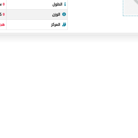
الطول
0
سن
الوزن
0
كي
المركز
هجو