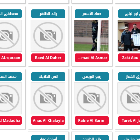
ابو ليلى
حماد الأسمر
رائد الظاهر
مصطفى الق
Raed Al Daher
Hammad Al Asmar
Zaki Abu 
ق القماز
ربيع البريمي
انس الخلايلة
محمد المدا
Anas Al Khalayla
Rabie Al Barim
Tarek Al 
ود مشعل
رائد الداوود
أسامة عقار