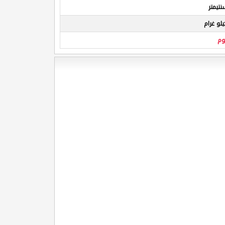
تيمتر
لو غرام
م