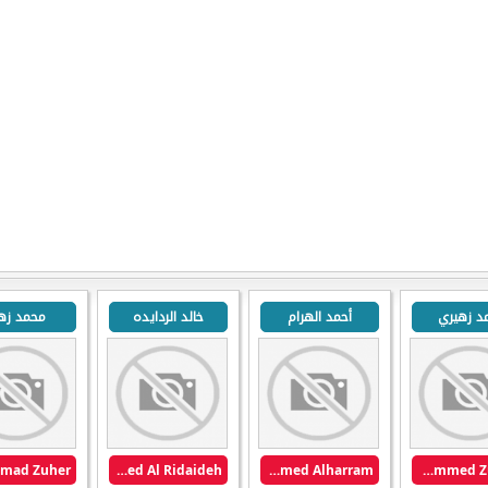
د زهيري
أحمد الهرام
خالد الردايده
محمد زهي
Khaled Al Ridaideh
Ahmed Alharram
Muhammed Zuhairi