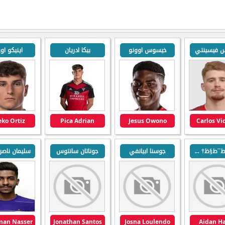
س فيسينتي
خيسوس اوونو
بيكا ادريان
اينيكو اور
ko Ortiz
Pica Adrian
Jesus Owono
Carlos Vi
ط§ظٹط¯ط§ظ† ظ‡ط§ط±ظٹط³
جوسنا ابيانفي
جوناتان سانتوس
Jonathan Santos
Josna Loulendo
Aidan Ha