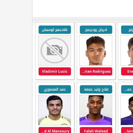
تيز
ادريان رودريجيز
فلاديمير لوسيش
Vladimir Lucic
Adrian Rodriguez
Ene
سليمان ناصر حمد حمود العامري
فلاح وليد جمعه
حمد المنصوري
Hamad Al Mansoury
Falah Waleed
Sulaiman Nasser