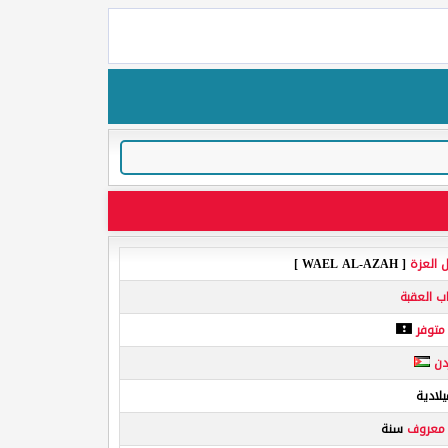
ل العزة
[ WAEL AL-AZAH ]
ب العقبة
 متوفر
دن
لادية
 معروف
سنة