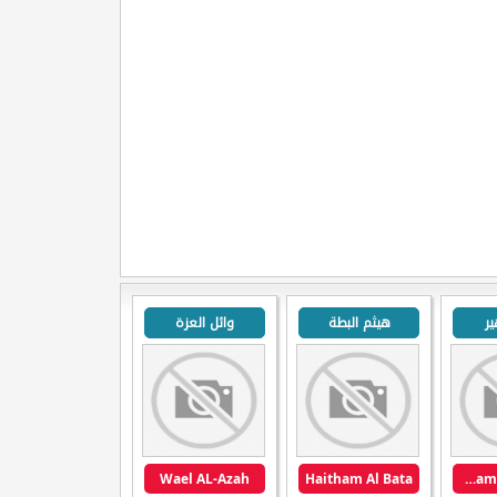
ر
هيثم البطة
وائل العزة
Wael AL-Azah
Haitham Al Bata
Mohammad Zuher