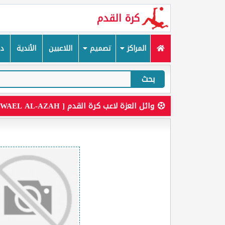
كرة القدم
المراكز
تصميم
اللاعبين
الأندية
دم
بحث
وائل العزة لاعب كرة القدم [ WAEL AL-AZAH ]