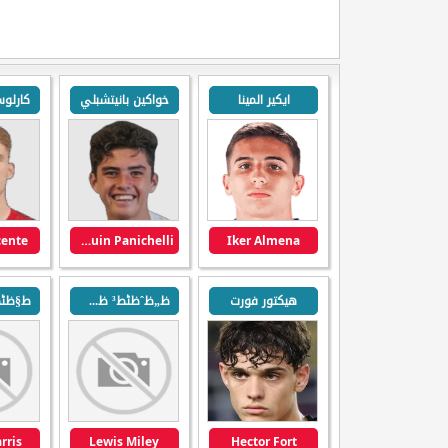
ايكير المينا
خواكين بانيتشبلي
كارلو
cente
Joaquin Panichelli
Iker Almena
هيكتور فورت
ظ„ظˆظٹط³ ظ…ط§ظٹظ„ظٹ
rris
Lewis Miley
Hector Fort