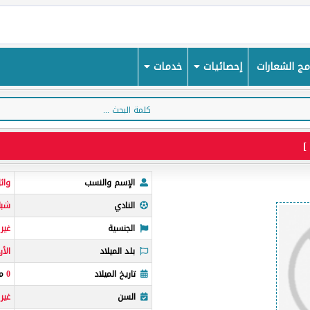
ج الشعارات
إحصائيات
خدمات
الإسم والنسب
وائ
النادي
شبا
الجنسية
غير
بلد الميلاد
الأر
تاريخ الميلاد
0
مي
السن
غير