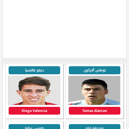
توماس ألاركون
ديغو فالنسيا
Diego Valencia
Tomas Alarcon
رودريغو تيلو
خوسي بيزاما