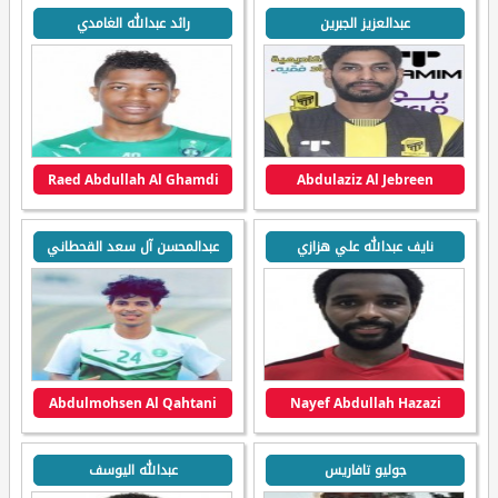
عبدالعزيز الجبرين
رائد عبدالله الغامدي
Raed Abdullah Al Ghamdi
Abdulaziz Al Jebreen
نايف عبدالله علي هزازي
عبدالمحسن آل سعد القحطاني
Abdulmohsen Al Qahtani
Nayef Abdullah Hazazi
جوليو تافاريس
عبدالله اليوسف