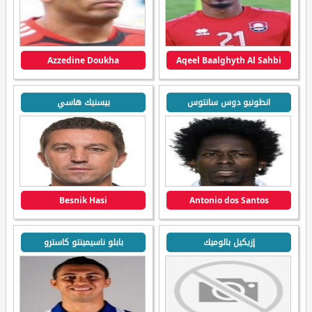
Azzedine Doukha
Aqeel Baalghyth Al Sahbi
انطونيو دوس سانتوس
بيسنيك هاسي
Besnik Hasi
Antonio dos Santos
إزيكيل بالوميك
بابلو ناسيمينتو كاسترو