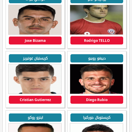
Jose Bizama
Rodrigo TELLO
دييغو روبيو
كريستيان غوتيريز
Cristian Gutierrez
Diego Rubio
كريستوبال جوركيرا
اينزو روكو