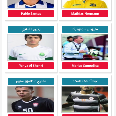
Pablo Santos
Mathias Normann
ماريوس سوموديكا
يحيى الشهري
Yahya Al Shehri
Marius Sumudica
عبدالله فهد الفهد
مشاري عبدالعزيز سنيور