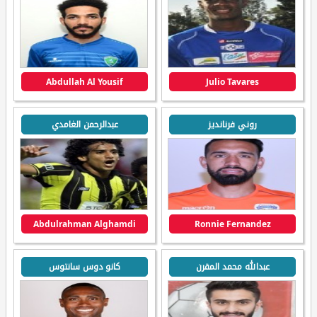
Abdullah Al Yousif
Julio Tavares
روني فرنانديز
عبدالرحمن الغامدي
Abdulrahman Alghamdi
Ronnie Fernandez
عبدالله محمد المقرن
كانو دوس سانتوس