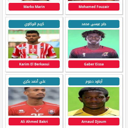
Marko Marin
Mohamed Fouzair
جابر عيسى محمد
كريم البركاوي
Karim El Berkaoui
Gaber Eissa
أرناود دجوم
علي أحمد بكري
Ali Ahmed Bakri
Arnaud Djoum