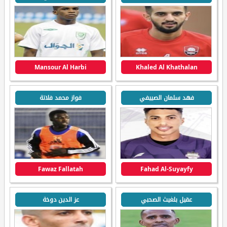
Mansour Al Harbi
Khaled Al Khathalan
فهد سلمان الصييفي
فواز محمد فلاتة
Fawaz Fallatah
Fahad Al-Suyayfy
عقيل بلغيث الصحبي
عز الدين دوخة