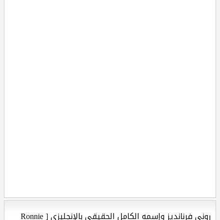
روني فرنانديز وإسمه الكامل الحقيقي بالإنجليزي [ Ronnie