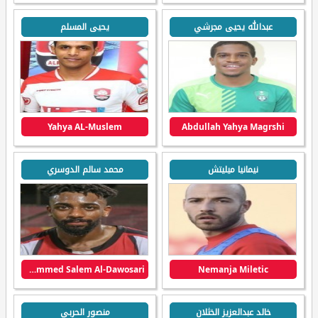
عبدالله يحيى مجرشي
يحيى المسلم
Yahya AL-Muslem
Abdullah Yahya Magrshi
نيمانيا ميليتش
محمد سالم الدوسري
Mohammed Salem Al-Dawosari
Nemanja Miletic
خالد عبدالعزيز الخثلان
منصور الحربي