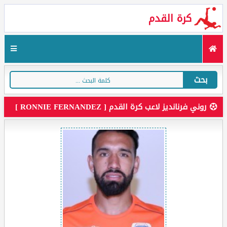
كرة القدم
بحث
روني فرنانديز لاعب كرة القدم [ RONNIE FERNANDEZ ]