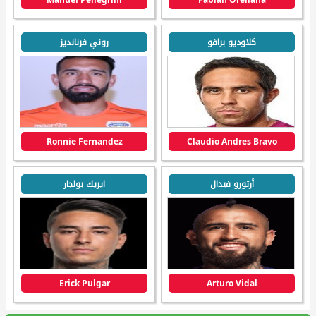
كلاوديو برافو
روني فرنانديز
Ronnie Fernandez
Claudio Andres Bravo
أرتورو فيدال
ايريك بولجار
Erick Pulgar
Arturo Vidal