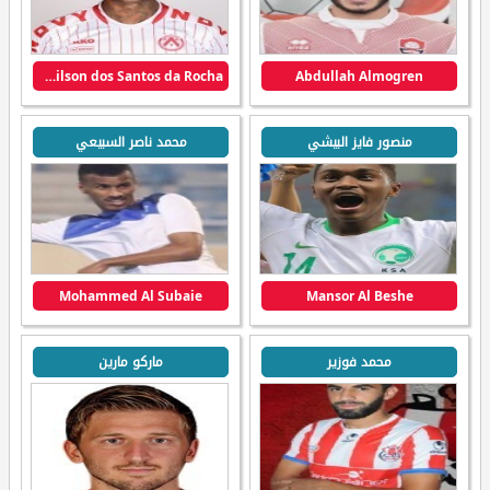
Rubenilson dos Santos da Rocha
Abdullah Almogren
منصور فايز البيشي
محمد ناصر السبيعي
Mohammed Al Subaie
Mansor Al Beshe
محمد فوزير
ماركو مارين