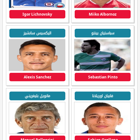
Igor Lichnovsky
Miiko Albornoz
سباستيان بينتو
اليكسيس سانشيز
Alexis Sanchez
Sebastian Pinto
فابيان اوريلانا
مانويل بليغريني
Manuel Pellegrini
Fabian Orellana