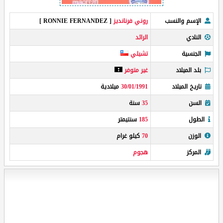
الإسم والنسب
روني فرنانديز
[ RONNIE FERNANDEZ ]
النادي
الرائد
الجنسية
تشيلي
بلد الميلاد
غير متوفر
تاريخ الميلاد
30/01/1991
ميلادية
السن
35
سنة
الطول
185
سنتيمتر
الوزن
70
كيلو غرام
المركز
هجوم