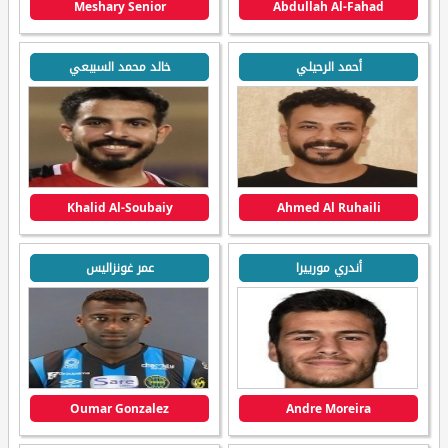
Meshary Senior
Abdullah Al-Fahad
أحمد الرحيلي
خالد محمد السبيعي
Khalid Al-Soubaiy
Ahmed Al Ruhaili
أندري مورييرا
عمر غونزاليس
Oumar Gonzalez
Andre Moreira