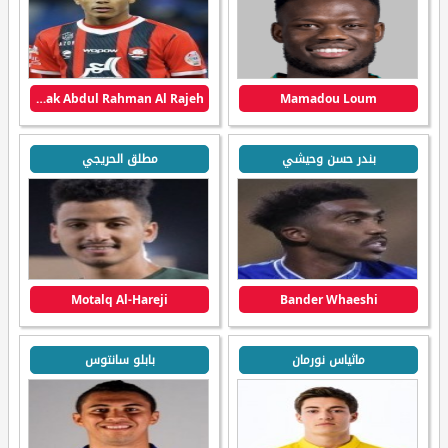
Mubarak Abdul Rahman Al Rajeh
Mamadou Loum
بندر حسن وحيشي
مطلق الحريجي
Motalq Al-Hareji
Bander Whaeshi
ماثياس نورمان
بابلو سانتوس