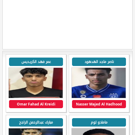
ناصر ماجد الهدهود
عمر فهد الكريديس
Omar Fahad Al Kreidi
Nasser Majed Al Hadhood
مامادو لوم
مبارك عبدالرحمن الراجح