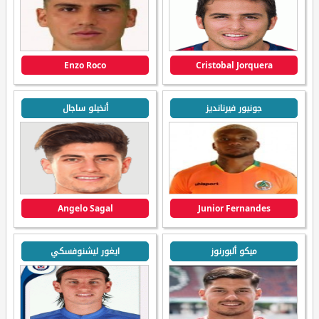
Enzo Roco
Cristobal Jorquera
جونيور فيرنانديز
أنخيلو ساجال
Angelo Sagal
Junior Fernandes
ميكو ألبورنوز
ايغور ليشنوفسكي