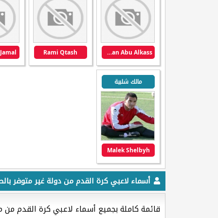
Jamal
Rami Qtash
Abdulrahman Abu Alkass
مالك شلبية
Malek Shelbyh
أسماء لاعبي كرة القدم من دولة غير متوفر بالص
قائمة كاملة بجميع أسماء لاعبي كرة القدم من 