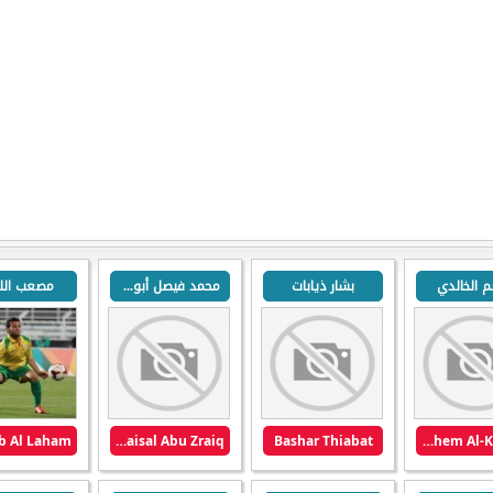
 الخالدي
بشار ذيابات
محمد فيصل أبو زريق
مصعب الل
b Al Laham
Mohamed Faisal Abu Zraiq
Bashar Thiabat
Hashem Al-Khalidi