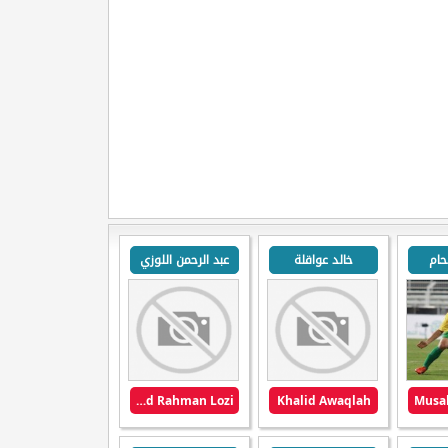
حام
خالد عواقلة
عبد الرحمن اللوزي
Abd Rahman Lozi
Khalid Awaqlah
Musa