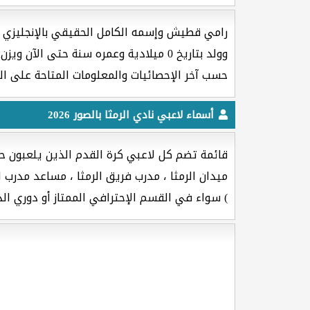
رامي قطيش وإسمه الكامل الحقيقي بالإنجليزي [ Rami Qtash ] هو لاعب كرة القدم جنسيته من دو
وولد بتاريخ 0 ميلادية وعمره
سنة حتى الآن ويزن
حسب آخر الإحصائيات والمعلومات المتاحة على ال
أسماء لاعبي نادي الرمثا بالصور 2026
قائمة تضم كل لاعبي كرة القدم الذين يلعبون حال
ميدان الرمثا ، مدرب فريق الرمثا ، مساعد مدرب الر
) سواء في القسم الإحترافي الممتاز أو دوري الد