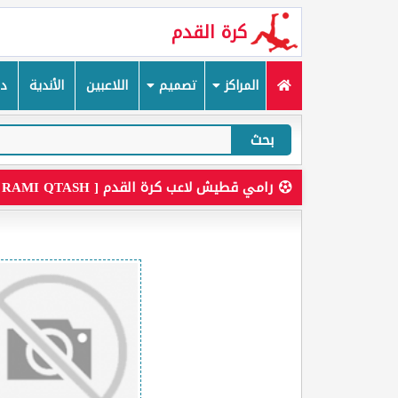
كرة القدم
المراكز
تصميم
اللاعبين
الأندية
دم
بحث
رامي قطيش لاعب كرة القدم [ RAMI QTASH ]