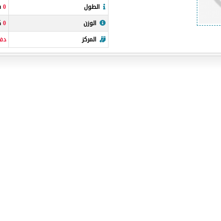
الطول
0
سن
الوزن
0
كي
المركز
دفا