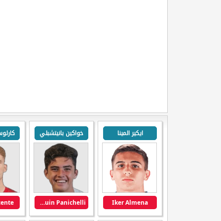
ايكير المينا
خواكين بانيتشبلي
كارلو
cente
Joaquin Panichelli
Iker Almena