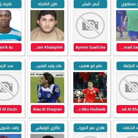
 سنجلاوي
أيمن غليش
مازن الخلايله
باتريك إي
atrik Az
Mazen Khalayleh
Aymen Gaaliche
Mohammad Sanjlawi
 الخزاعلة
عامر ابو هضيب
علاء وليد البشير الشقران
مجد الزع
 Al Zoubi
Alaa Al Shaqran
Amer Abu Hudieab
Saed Al Khazalaa
 الذيابات
هادي عمر الحوراني
باكاري كوليبالي
رافت خلدون ا