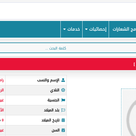
ج الشعارات
إحصائيات
خدمات
الإسم والنسب
را
النادي
الر
الجنسية
غير
بلد الميلاد
الأ
تاريخ الميلاد
0
مي
السن
غي