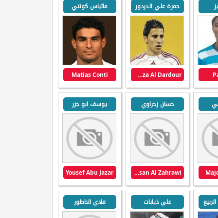
ز
حمزة علي الدردور
ماثياس كونتي
Matias Conti
Hamza Al Dardour
P
بي
حسان زحراوي
يوسف ابو جزر
Yousef Abu Jazar
Hassan Al Zahrawi
Majd
لربيع
علي ذيابات
فادي الناطور