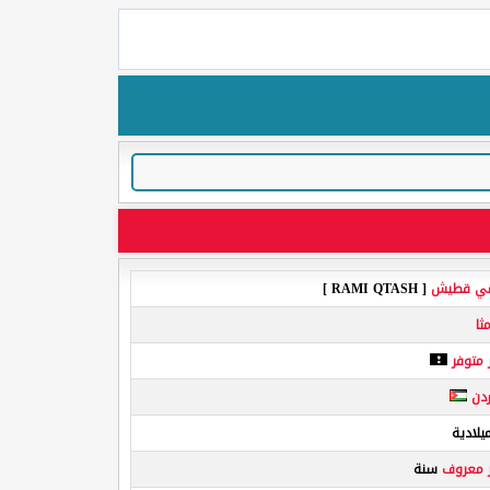
مي قطيش
[ RAMI QTASH ]
مثا
 متوفر
ردن
لادية
ر معروف
سنة