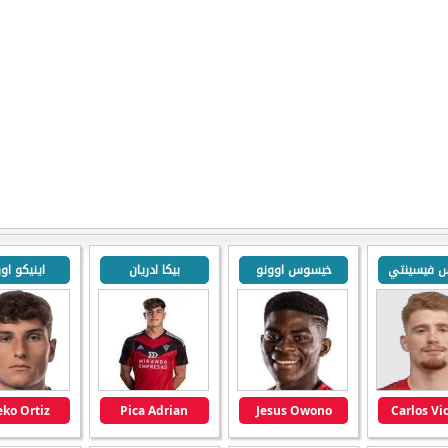
س فيسينتي
خيسوس اوونو
بيكا ادريان
اينيكو اور
ko Ortiz
Pica Adrian
Jesus Owono
Carlos Vi