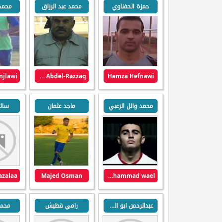
حمزة الحفناوي
محمد عبد الرزاق
محمد
Mohamed Abdel-Razzaq
Hamza Hefnawi
محمد وائل الزعبي
ماجد عثمان
سائد
Majed Osman
Mohammad wael
عبدالرحمن ابو الكاس
رامي قطيش
محمد