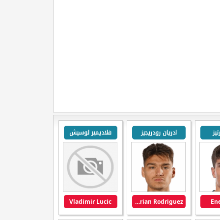
تيز
ادريان رودريجيز
فلاديمير لوسيش
Vladimir Lucic
Adrian Rodriguez
Ene