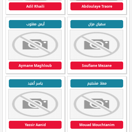
Adil Rhaili
Abdoulaye Traore
سفيان مزان
أيمن مغلوب
Aymane Maghloub
Soufiane Mezane
معاذ مشتنيم
ياسر أعنيد
Yassir Aanid
Mouad Mouchtanim