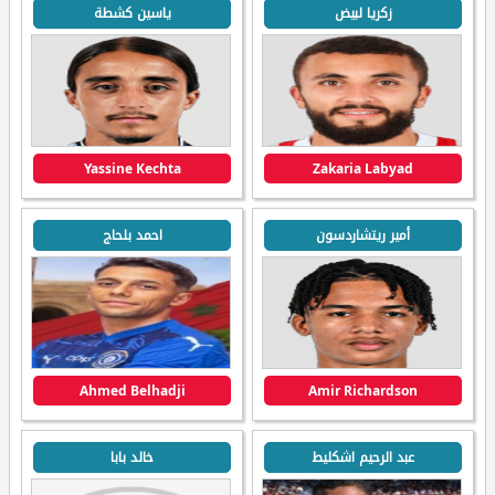
زكريا لبيض
ياسين كشطة
Yassine Kechta
Zakaria Labyad
أمير ريتشاردسون
احمد بلحاج
Ahmed Belhadji
Amir Richardson
عبد الرحيم اشكليط
خالد بابا