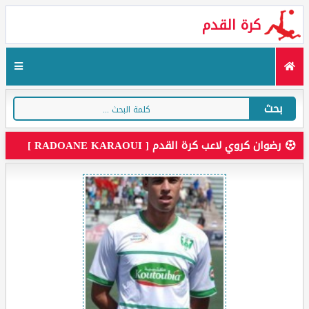
كرة القدم
بحث
رضوان كروي لاعب كرة القدم [ RADOANE KARAOUI ]