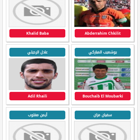
Khalid Baba
Abderrahim Chkilit
بوشعيب المباركي
عادل الرحيلي
Adil Rhaili
Bouchaib El Moubarki
سفيان مزان
أيمن مغلوب