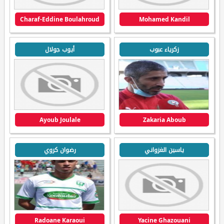
Charaf-Eddine Boulahroud
Mohamed Kandil
زكرياء عبوب
أيوب جولال
Ayoub Joulale
Zakaria Aboub
ياسين الغزواني
رضوان كروي
Radoane Karaoui
Yacine Ghazouani