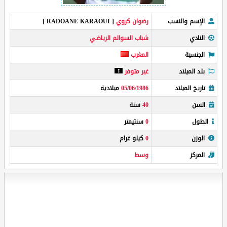
الإسم والنسب
رضوان كروي
[ RADOANE KARAOUI ]
النادي
شباب السوالم الرياضي
الجنسية
المغرب
بلد الميلاد
غير متوفر
تاريخ الميلاد
05/06/1986
ميلادية
السن
40
سنة
الطول
0
سنتيمتر
الوزن
0
كيلو غرام
المركز
وسط