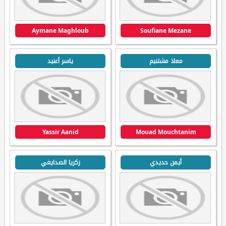
Aymane Maghloub
Soufiane Mezane
معاذ مشتنيم
ياسر أعنيد
Yassir Aanid
Mouad Mouchtanim
أيمن حديدي
زكريا الصدايغي