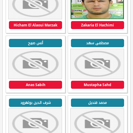
Hicham El Alaoui Marzak
Zakaria El Hachimi
مصطفى سهد
أنس صبيح
Anas Sabih
Mustapha Sahd
محمد قنديل
شرف الدين بولهرود