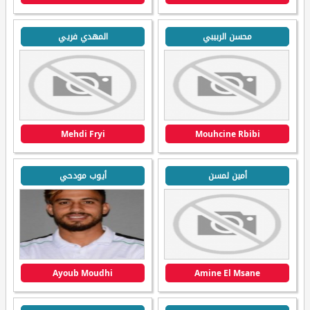
محسن الربيبي
المهدي فريي
Mehdi Fryi
Mouhcine Rbibi
أمين لمسن
أيوب مودحي
Ayoub Moudhi
Amine El Msane