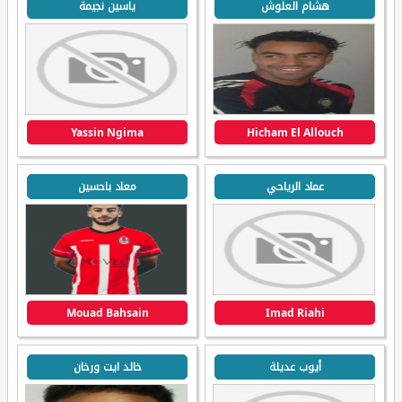
هشام العلوش
ياسين نجيمة
Yassin Ngima
Hicham El Allouch
عماد الرياحي
معاد باحسين
Mouad Bahsain
Imad Riahi
أيوب عديلة
خالد ايت ورخان