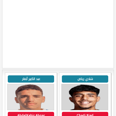
شادي رياض
عبد الكبير أبقار
AbdelKabir Abqar
Chadi Riad