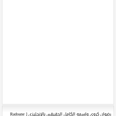
رضوان كروي وإسمه الكامل الحقيقي بالإنجليزي [ Radoane