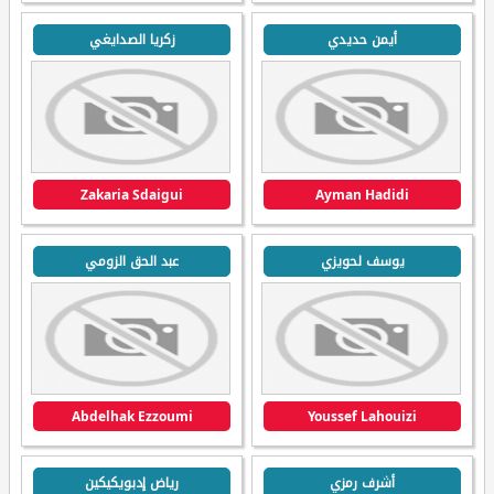
أيمن حديدي
زكريا الصدايغي
Zakaria Sdaigui
Ayman Hadidi
يوسف لحويزي
عبد الحق الزومي
Abdelhak Ezzoumi
Youssef Lahouizi
أشرف رمزي
رياض إدبويكيكين