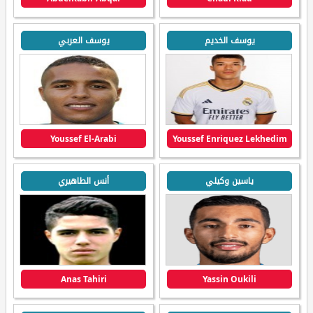
يوسف الخديم
يوسف العربي
Youssef El-Arabi
Youssef Enriquez Lekhedim
ياسين وكيلي
أنس الطاهيري
Anas Tahiri
Yassin Oukili