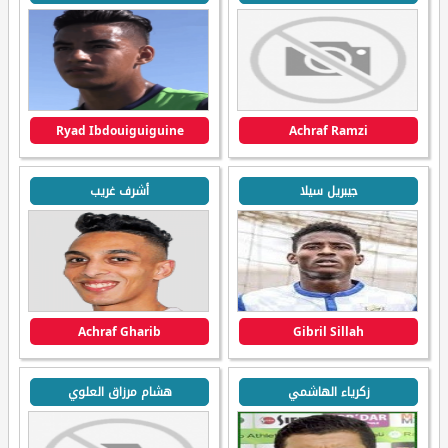
Ryad Ibdouiguiguine
Achraf Ramzi
جيبريل سيلا
أشرف غريب
Achraf Gharib
Gibril Sillah
زكرياء الهاشمي
هشام مرزاق العلوي