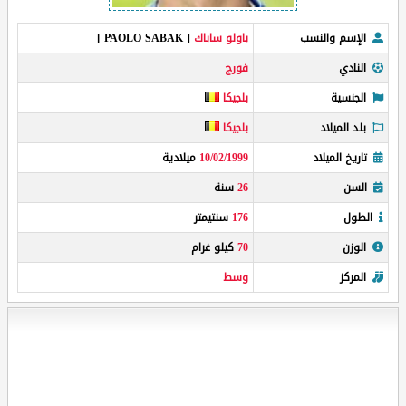
الإسم والنسب
باولو ساباك
[ PAOLO SABAK ]
النادي
فورج
الجنسية
بلجيكا
بلد الميلاد
بلجيكا
تاريخ الميلاد
10/02/1999
ميلادية
السن
26
سنة
الطول
176
سنتيمتر
الوزن
70
كيلو غرام
المركز
وسط