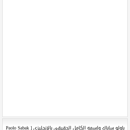
باولو ساباك وإسمه الكامل الحقيقي بالإنجليزي [ Paolo Sabak