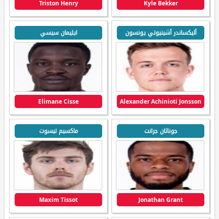
Triston Henry
Kyle Bekker
أليكساندر أشينيوتي يونسون
ايليمان سيسي
Elimane Cisse
Alexander Achinioti Jonsson
جوناثان جرانت
ماكسيم تيسوت
Maxim Tissot
Jonathan Grant