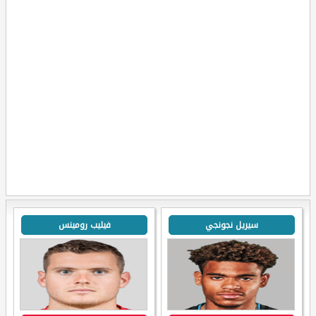
سيريل نجونجي
فيليب رومينس