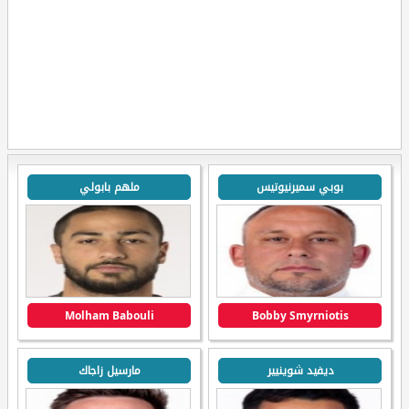
بوبي سميرنيوتيس
ملهم بابولي
Molham Babouli
Bobby Smyrniotis
ديفيد شوينيير
مارسيل زاجاك