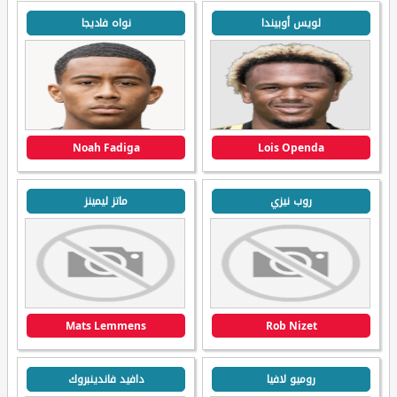
لويس أوبيندا
نواه فاديجا
Noah Fadiga
Lois Openda
روب نيزي
ماتز ليمينز
Mats Lemmens
Rob Nizet
روميو لافيا
دافيد فاندينبروك