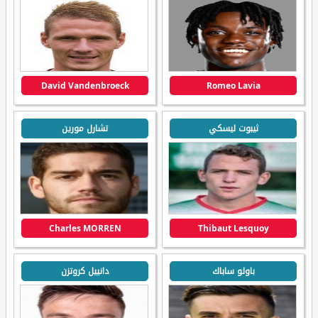
David Vandenbroeck
Romeo Lavia
ثيبوت ليسكي
تشارل مورين
Charles MORREN
Thibaut Lesquoy
باولو ساباك
دانييل كروتزن