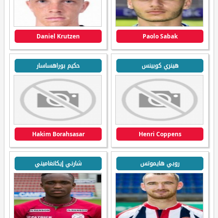
Daniel Krutzen
Paolo Sabak
هينري كوبينس
حكيم بوراهساسار
Hakim Borahsasar
Henri Coppens
روبي هايموتس
شارني إيكانغاميني