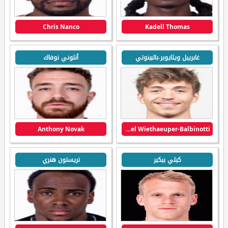
Chris Nanco
Kadell Thomas
غابرييل ويثايوبر-بالبينوتي
أنثوني نوفاك
Anthony Novak
Gabriel Wiethaeuper-Balbinotti
كيلي بيكير
تريستون هنري