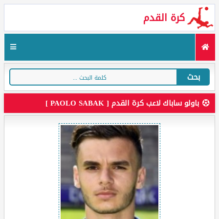
كرة القدم
بحث
باولو ساباك لاعب كرة القدم [ PAOLO SABAK ]