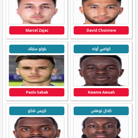
Marcel Zajac
David Choiniere
كوامي أواه
باولو ساباك
Paolo Sabak
Kwame Awuah
كادال توماس
كريس نانكو