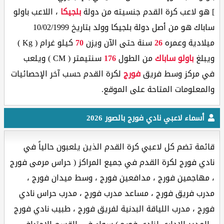
] هو لاعب كرة القدم جنسيته من دولة
بلجيكا
، اللاعب باولو
ساباك هو من أصل دولة بلجيكا وولد بتاريخ 10/02/1999
ميلادية وعمره
26
سنة حتى الآن ويزن
70
كيلو غرام ( Kg )
ويبلغ
باولو ساباك
من الطول
176
سنتيمتر ( CM ) ويلعب
في مركز وسط فريق
فورج
لكرة القدم حسب آخر الإحصائيات
والمعلومات المتاحة على الموقع.
أسماء لاعبي نادي فورج بالصور 2026
قائمة تضم كل لاعبي كرة القدم الذين يلعبون حالياً في
نادي فورج لكرة القدم في جميع المراكز ( حراس مرمى فورج
، مهاجمين فورج ، مدافعين فورج ، وسط ميدان فورج ،
مدرب فريق فورج ، مساعد مدرب فورج ، مدرب حراس نادي
فورج ، مدرب اللياقة البدنية لفريق فورج ، طبيب نادي فورج