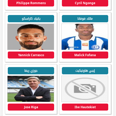
Philippe Rommens
Cyril Ngonge
مالك فوفانا
يانيك كاراسكو
Yannick Carrasco
Malick Fofana
إيبي هاوتيكيت
جوزي ريغا
Jose Riga
Ibe Hautekiet