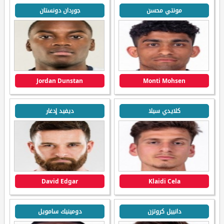
مونتي محسن
جوردان دونستان
Jordan Dunstan
Monti Mohsen
كلايدي سيلا
ديفيد إدغار
David Edgar
Klaidi Cela
دانييل كروتزن
دومينيك سامويل