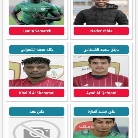
Lamin Samateh
Nader Yehia
عايض سعيد القحطاني
خالد محمد الشمراني
Khalid Al Shamrani
Ayad Al-Qahtani
علي محمد الجبارة
خليل عبيد