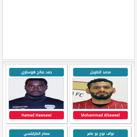
محمد الطويل
حمد صالح هوساوي
Hamad Hawsawi
Mohammad Altaweel
نواف نوح بو عامر
عصام الطرابلسي