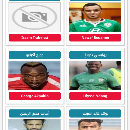
Nawaf Bouamer
يوليسي ندونغ
جورج أكبابيو
George Akpabio
Ulysse Ndong
نواف خالد العريك
أسامة حسن الزبيدي