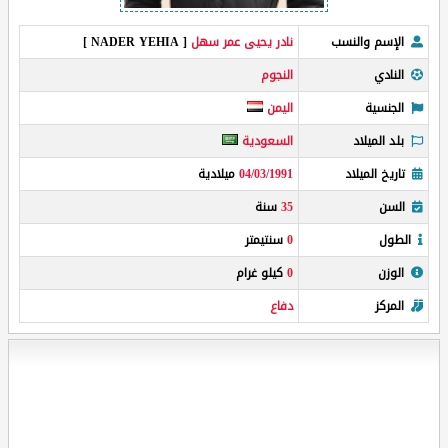
الإسم والنسب
نادر يحيى عمر سهل
[ NADER YEHIA ]
النادي
النجوم
الجنسية
اليمن
بلد الميلاد
السعودية
تاريخ الميلاد
04/03/1991
ميلادية
السن
35
سنة
الطول
0
سنتيمتر
الوزن
0
كيلو غرام
المركز
دفاع