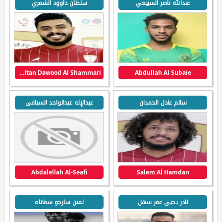
عبدالله ناصر السبيعي
سلطان داوود الشمري
Sultan Dawood Al Shammari
Abdullah Al Subaie
سالم عادل الحمدان
عبدالإله عبدالواحد السيافي
Abdalellah Al-Seafi
Salem Al Hamdan
نادر يحيى عمر سهل
لمين سارجو سماتاه