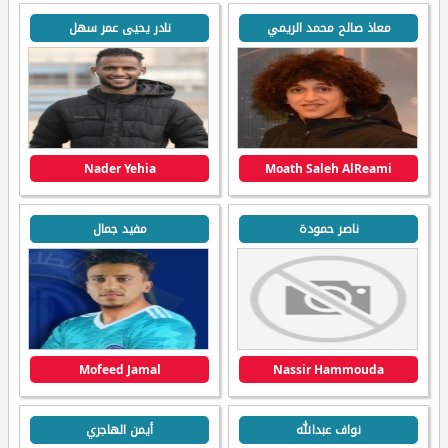
معاذ صالح محمد الريمي
نادر يحيى عمر سهل
Nader Yehia
Moath Saleh AlReami
ناصر حمودة
مفيد جمال
Mofeed Jamal
Nassir Hammouda
نواف عبدالله
أيمن الهاجري