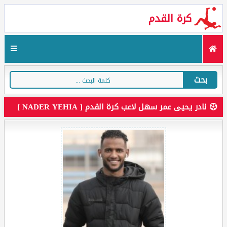
كرة القدم
بحث
نادر يحيى عمر سهل لاعب كرة القدم [ NADER YEHIA ]