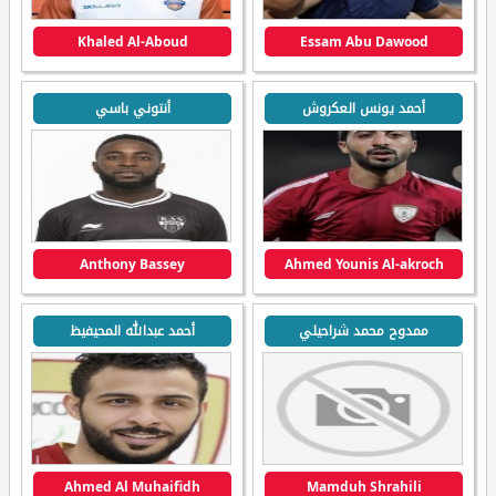
Khaled Al-Aboud
Essam Abu Dawood
أحمد يونس العكروش
أنتوني باسي
Anthony Bassey
Ahmed Younis Al-akroch
ممدوح محمد شراحيلي
أحمد عبدالله المحيفيظ
Ahmed Al Muhaifidh
Mamduh Shrahili