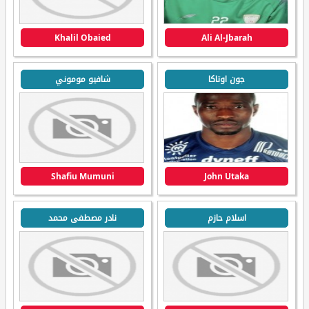
Khalil Obaied
Ali Al-Jbarah
جون اوتاكا
شافيو موموني
Shafiu Mumuni
John Utaka
اسلام حازم
نادر مصطفى محمد