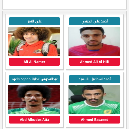
أحمد علي الحيفي
علي النمر
Ali Al Namer
Ahmed Ali Al Hifi
أحمد اسماعيل باسعيد
عبدالقدوس عطية محمود قاعود
Abd Alkudos Atia
Ahmed Basaeed