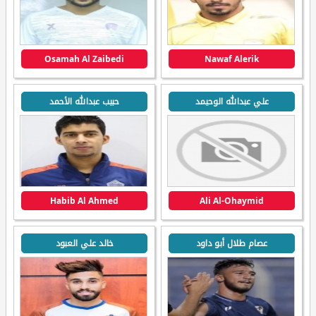
Osamah Al Zaibedi
Nawaf Alerik
علي عبدالله الوحيمد
حبيب عبدالله الأحمد
Habib Al Ahmed
Ali Al-Ohaymid
عصام طلال أبو داود
خالد علي العبود