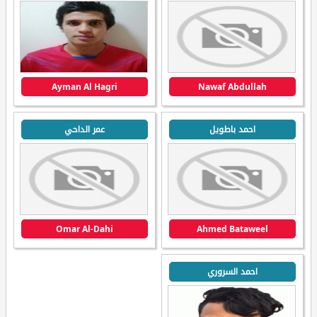
Ayman Al Hagri
Nawaf Abdullah
احمد باطويل
عمر الداحي
Omar Al-Dahi
Ahmed Bataweel
احمد السروري