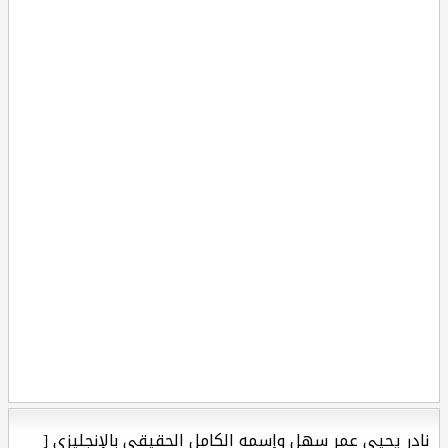
نادر يحيى عمر سهل وإسمه الكامل الحقيقي بالإنجليزي [