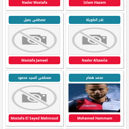
Nader Mostafa
Islam Hazem
نادر الطويلة
مصطفى جميل
Mostafa Jameel
Nader Altawila
محمد همام
مصطفى السيد محمود
Mostafa El Sayed Mahmoud
Mohamed Hammam