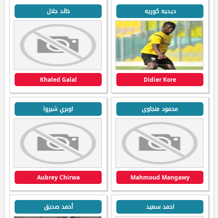
ديديه كوريه
خالد جلال
Khaled Galal
Didier Kore
محمود منجاوى
اوبري شيروا
Aubrey Chirwa
Mahmoud Mangawy
احمد سعيد
أحمد صديق