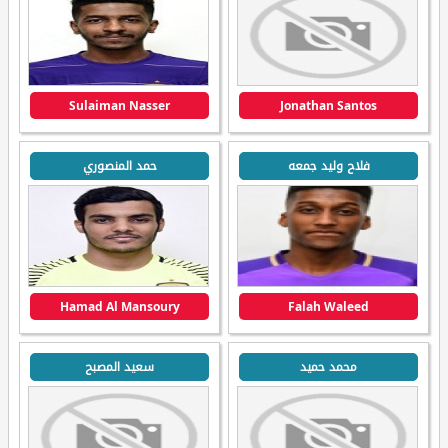
Sulaiman Nasser
Jonathan Santos
فلاح وليد جمعه
حمد المنصوري
Hamad Al Mansoury
Falah Waleed
محمد حميد
سعيد المصبح