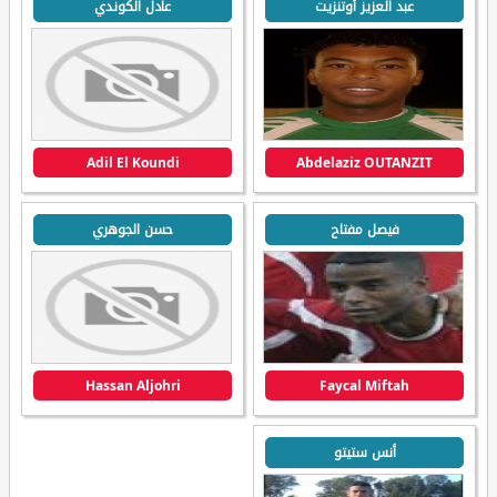
عبد العزيز أوتنزيت
عادل الكوندي
Adil El Koundi
Abdelaziz OUTANZIT
فيصل مفتاح
حسن الجوهري
Hassan Aljohri
Faycal Miftah
أنس ستيتو