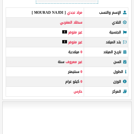
الإسم والنسب
مراد نجدي
[ MOURAD NAJDI ]
النادي
سطاد المغربي
الجنسية
غير متوفر
بلد الميلاد
غير متوفر
تاريخ الميلاد
0
ميلادية
السن
غير معروف
سنة
الطول
0
سنتيمتر
الوزن
0
كيلو غرام
المركز
حارس