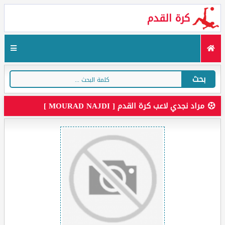
كرة القدم
بحث
مراد نجدي لاعب كرة القدم [ MOURAD NAJDI ]