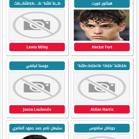
هيكتور فورت
ظ„ظˆظٹط³ ظ…ط§ظٹظ„ظٹ
Lewis Miley
Hector Fort
ط§ظٹط¯ط§ظ† ظ‡ط§ط±ظٹط³
جوسنا ابيانفي
Josna Loulendo
Aidan Harris
جوناتان سانتوس
سليمان ناصر حمد حمود العامري