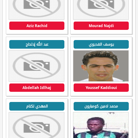
Aziz Rachid
Mourad Najdi
يوسف القديوي
عبد الله إدلحاج
Abdellah Idlhaj
Youssef Kaddioui
محمد لامين كومبارون
المهدي لكتام