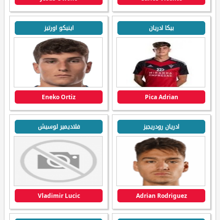
بيكا ادريان
اينيكو اورتيز
Eneko Ortiz
Pica Adrian
ادريان رودريجيز
فلاديمير لوسيش
Vladimir Lucic
Adrian Rodriguez