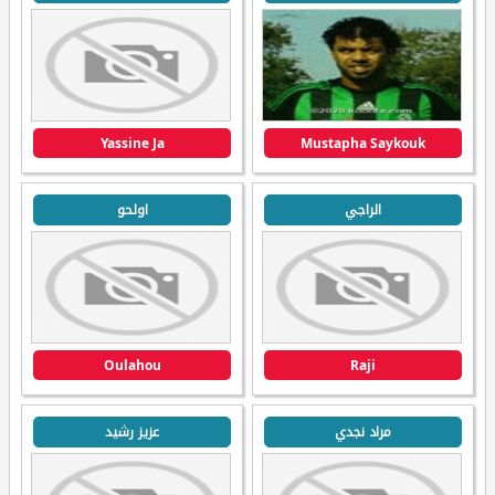
Yassine Ja
Mustapha Saykouk
الراجي
اولحو
Oulahou
Raji
مراد نجدي
عزيز رشيد