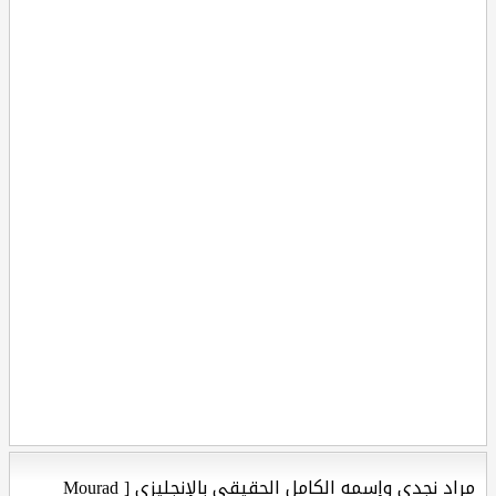
مراد نجدي وإسمه الكامل الحقيقي بالإنجليزي [ Mourad