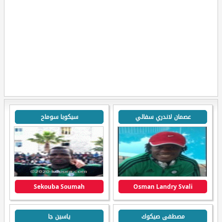
عصمان لاندري سفالي
سيكوبا سوماح
Sekouba Soumah
Osman Landry Svali
مصطفى صيكوك
ياسين جا