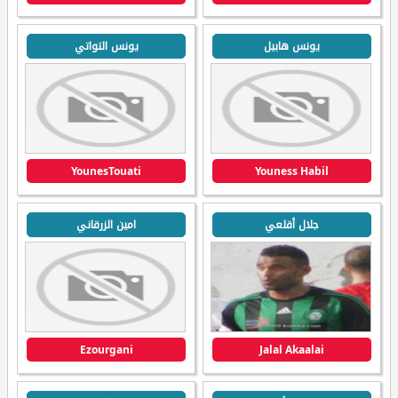
يونس هابيل
يونس التواتي
YounesTouati
Youness Habil
جلال أقلعي
امين الزرقاني
Ezourgani
Jalal Akaalai