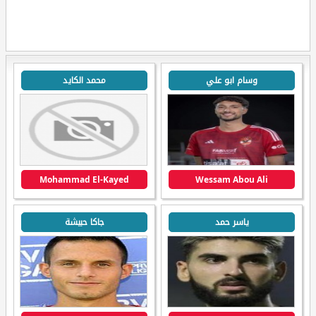
وسام ابو علي
محمد الكايد
Mohammad El-Kayed
Wessam Abou Ali
ياسر حمد
جاكا حبيشة