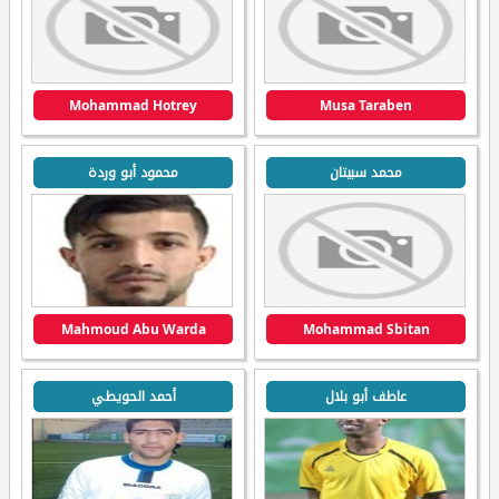
Mohammad Hotrey
Musa Taraben
محمد سبيتان
محمود أبو وردة
Mahmoud Abu Warda
Mohammad Sbitan
عاطف أبو بلال
أحمد الحويطي