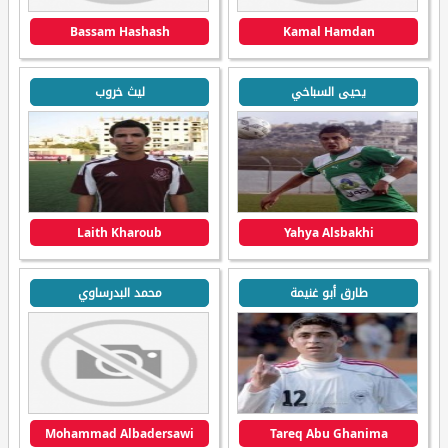
Bassam Hashash
Kamal Hamdan
يحيى السباخي
ليث خروب
Laith Kharoub
Yahya Alsbakhi
طارق أبو غنيمة
محمد البدرساوي
Mohammad Albadersawi
Tareq Abu Ghanima