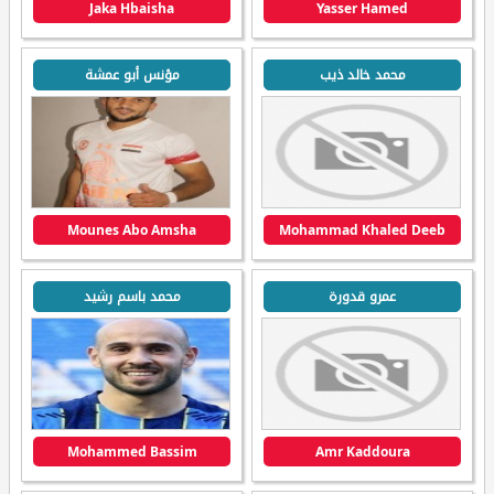
Jaka Hbaisha
Yasser Hamed
محمد خالد ذيب
مؤنس أبو عمشة
Mounes Abo Amsha
Mohammad Khaled Deeb
عمرو قدورة
محمد باسم رشيد
Mohammed Bassim
Amr Kaddoura