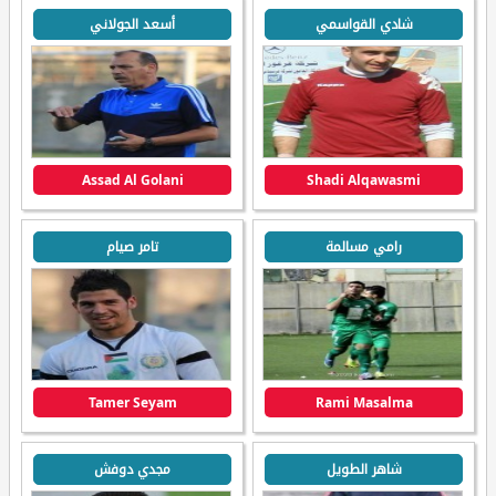
شادي القواسمي
أسعد الجولاني
Assad Al Golani
Shadi Alqawasmi
رامي مسالمة
تامر صيام
Tamer Seyam
Rami Masalma
شاهر الطويل
مجدي دوفش