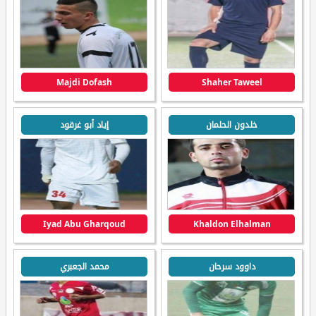
Majdi Dofash
Shaher Taweel
خلدون الحلمان
إياد أبو غرقود
Iyad Abu Gharqoud
Khaldon Elhalman
داوود سرحان
محمد الجعبري