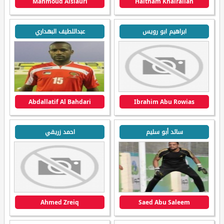
Mahmoud Alsiauri
Haitham Khairallah
ابراهيم ابو رويس
عبداللطيف البهداري
Abdallatif Al Bahdari
Ibrahim Abu Rowias
سائد أبو سليم
احمد زريقي
Ahmed Zreiq
Saed Abu Saleem