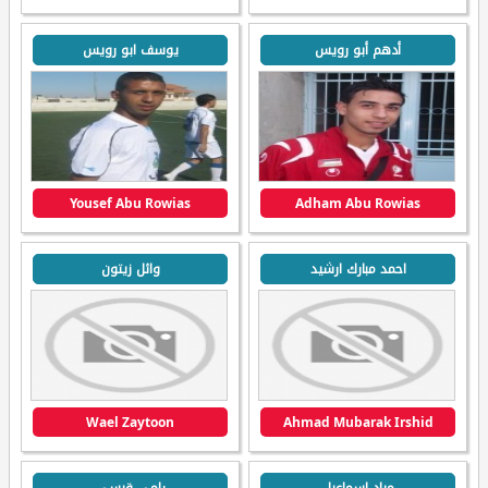
أدهم أبو رويس
يوسف ابو رويس
Yousef Abu Rowias
Adham Abu Rowias
احمد مبارك ارشيد
وائل زيتون
Wael Zaytoon
Ahmad Mubarak Irshid