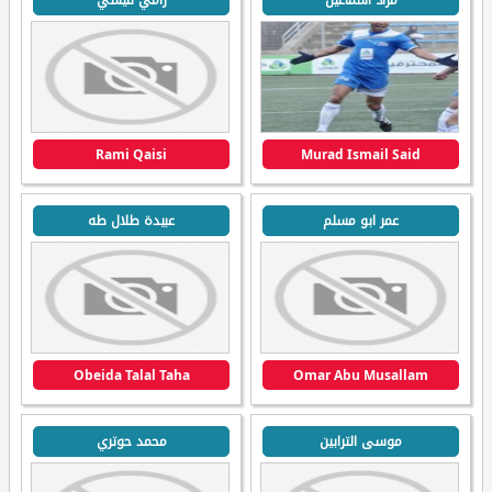
مراد اسماعيل
رامي قيسي
Rami Qaisi
Murad Ismail Said
عمر ابو مسلم
عبيدة طلال طه
Obeida Talal Taha
Omar Abu Musallam
موسى الترابين
محمد حوتري