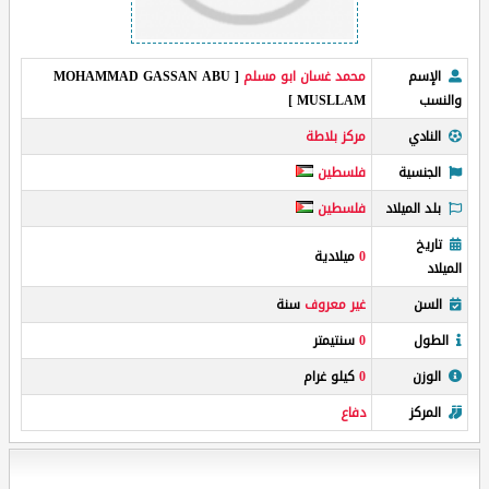
الإسم
محمد غسان ابو مسلم
[ MOHAMMAD GASSAN ABU
والنسب
MUSLLAM ]
النادي
مركز بلاطة
الجنسية
فلسطين
بلد الميلاد
فلسطين
تاريخ
0
ميلادية
الميلاد
السن
غير معروف
سنة
الطول
0
سنتيمتر
الوزن
0
كيلو غرام
المركز
دفاع