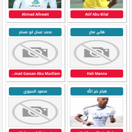
Ahmad Alhwati
Atif Abu Bilal
هالي مناع
محمد غسان ابو مسلم
Mohammad Gassan Abu Musllam
Hali Manna
هيثم خير الله
محمود السيوري