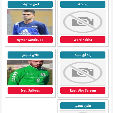
ورد كبها
ايمن صندوقة
Ayman Sandouqa
Ward Kabha
رائد أبو سليم
فادي سلبيس
Iyad Salbees
Raed Abu Saleem
فادي عيسى