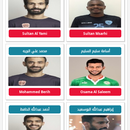
Sultan Al Yami
Sultan Msarhi
أسامة سليم السليم
محمد علي البريه
Mohammed Berih
Osama Al Saleem
إبراهيم عبدالله البوسعيد
أحمد عبدالله الحافظ