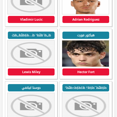
Vladimir Lucic
Adrian Rodriguez
هيكتور فورت
ظ„ظˆظٹط³ ظ…ط§ظٹظ„ظٹ
Lewis Miley
Hector Fort
ط§ظٹط¯ط§ظ† ظ‡ط§ط±ظٹط³
جوسنا ابيانفي