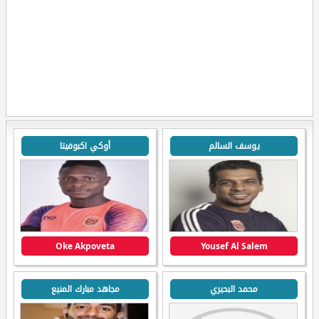
يوسف السالم
أوكي اكبوفيتا
Oke Akpoveta
Yousef Al Salem
محمد البحيري
مجاهد مبارك المنيع