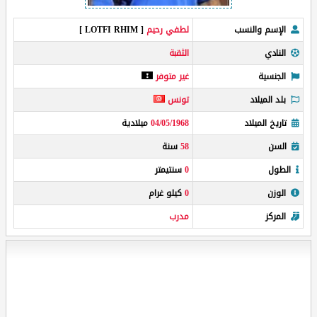
الإسم والنسب
لطفي رحيم
[ LOTFI RHIM ]
النادي
الثقبة
الجنسية
غير متوفر
بلد الميلاد
تونس
تاريخ الميلاد
04/05/1968
ميلادية
السن
58
سنة
الطول
0
سنتيمتر
الوزن
0
كيلو غرام
المركز
مدرب