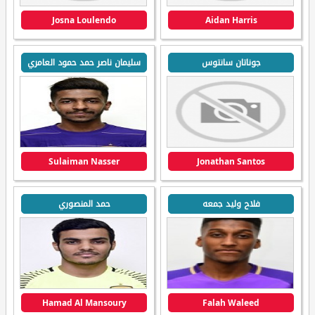
Josna Loulendo
Aidan Harris
جوناتان سانتوس
سليمان ناصر حمد حمود العامري
Sulaiman Nasser
Jonathan Santos
فلاح وليد جمعه
حمد المنصوري
Hamad Al Mansoury
Falah Waleed