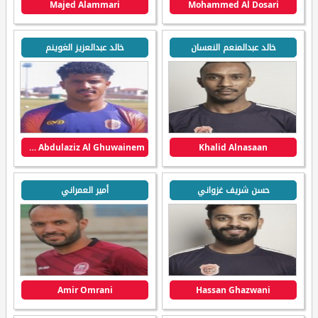
Majed Alammari
Mohammed Al Dosari
خالد عبدالمنعم النعسان
خالد عبدالعزيز الغوينم
Khalid Abdulaziz Al Ghuwainem
Khalid Alnasaan
حسن شريف غزواني
أمير العمراني
Amir Omrani
Hassan Ghazwani