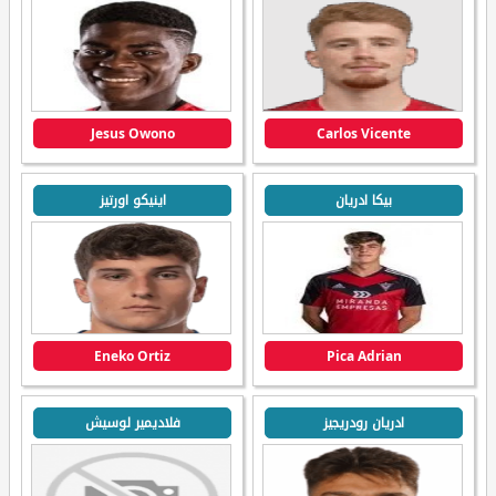
Jesus Owono
Carlos Vicente
بيكا ادريان
اينيكو اورتيز
Eneko Ortiz
Pica Adrian
ادريان رودريجيز
فلاديمير لوسيش