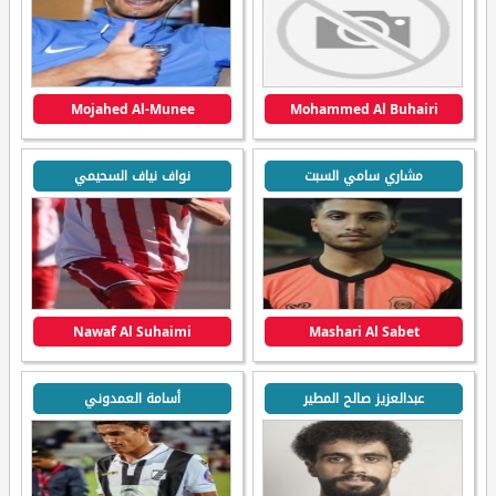
Mojahed Al-Munee
Mohammed Al Buhairi
مشاري سامي السبت
نواف نياف السحيمي
Nawaf Al Suhaimi
Mashari Al Sabet
عبدالعزيز صالح المطير
أسامة العمدوني