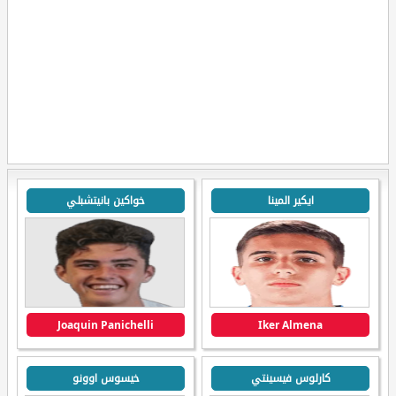
ايكير المينا
خواكين بانيتشبلي
Joaquin Panichelli
Iker Almena
كارلوس فيسينتي
خيسوس اوونو