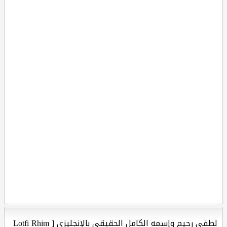
لطفي رحيم وإسمه الكامل الحقيقي بالإنجليزي [ Lotfi Rhim