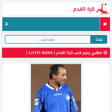
كرة القدم
بحث
لطفي رحيم لاعب كرة القدم [ LOTFI RHIM ]