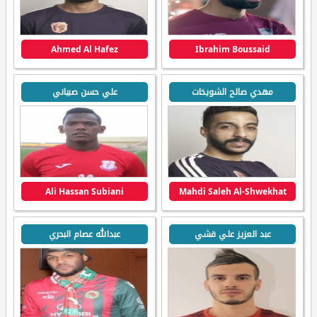
Ahmed Al Hafez
Ibrahim Boussaid
مهدي صالح الشويخات
علي حسن صبياني
Ali Hassan Subiani
Mahdi Saleh Al-Shwekhat
عبد العزيز علي قشي
عبدالله عصام البحري