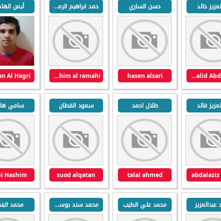
لعزيز خالد
حسن الساري
حمد ابراهيم الرميحي
أيمن الها
n Al Hagri
hamad ibrahim al ramahi
hasen alsari
Khalid Abdulaziz
لعزيز قائد
طلال احمد
سعود القطان
سامي ها
i Hashim
suod alqatan
talal ahmed
abdalaziz
عبدالعزيز
محمد علي الطيب
محمد سند بوسنود
محمد البن