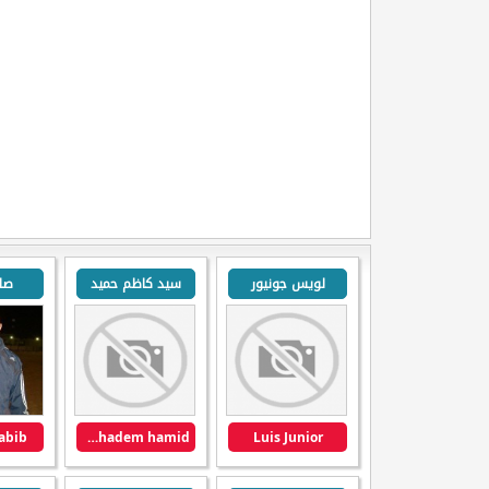
لويس جونيور
سيد كاظم حميد
صلا
abib
s.khadem hamid
Luis Junior