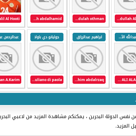
saleh abdalhamid
abdulah othman
Abdullah Alhwati
كامل عبدالله الأدهم
ابراهيم عبدالرزاق
جوليانو دي باولا
giuliano di paola
ibrahim abdalrzaq
KAMEEL ABDULLA HASAN ALI ALADHEM
من نفس الدولة البحرين ، يمكنكم مشاهدة المزيد من لاعبي البحر
ل المزيد.