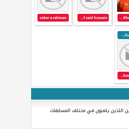
saber a.rahman
said khalaf said hussain
Rashid Khalil Al Hooti
عبدالرحمن عبدالكريم
Abdulrahman A.Karim
ين اللذين يلعبون في مختلف المسابقات