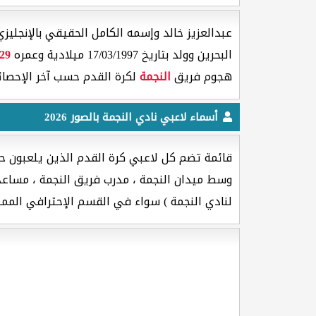
عبدالعزيز خالد وإسمه الكامل الحقيقي بالإنجليزي [ Khalid Abdulaziz ] هو لاعب كرة القدم جنسيته من
البحرين وولد بتاريخ 17/03/1997 ميلادية وعمره
29
هجوم فريق
النجمة
لكرة القدم حسب آخر الإحصائي
أسماء لاعبي نادي النجمة بالصور 2026
قائمة تضم كل لاعبي كرة القدم الذين يلعبون حال
وسط ميدان النجمة ، مدرب فريق النجمة ، مساعد مد
لنادي النجمة ) سواء في القسم الإحترافي الممتاز