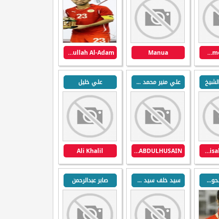
Kameel Abdullah Al-Adam
Manua
Mohammed Al Banki
لشيخ
علي منير محمد عبدالحسين
علي خليل
Ali Khalil
ALI MUNEER MOHAMED REDHA ABDULHUSAIN
Hamad Faisal AL-Shiakh
راشد خليل الحوطي
سيد خلف سيد حسين
صابر عبدالرحمن