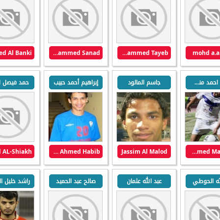
Mohammed Sanad
Mohammed Tayeb
mohd a.a
هشام احمد منصور
جاسم المالود
إبراهيم أحمد حبيب
حمد فيصل ا
Ebrahim Ahmed Habib
Jassim Al Malod
Hisham Ahmed Mansour
له الحوطي
عبد الله عثمان
صالح عبد الحميد