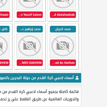
Abdulrahman Yousif Salem
Ahmed Abdalwahab
محمد الحربان
محمد إبراهيم حسن كاظم
MOHAMED EBRAHIM HASAN AHMED KADHEM
Mohmmed AL-Harban
أسماء لاعبي كرة القدم من دولة البحرين بالصور
قائمة كاملة بجميع أسماء لاعبي كرة القدم من 
والدوريات العالمية عن طريق الظغط على رز تحمي