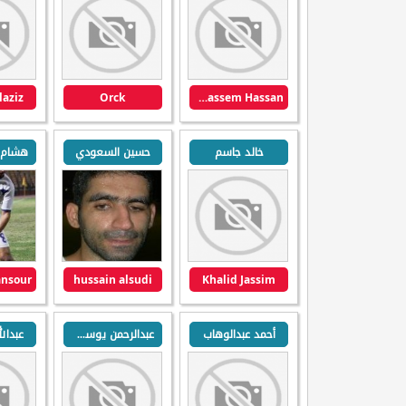
laziz
Orck
Said Qassem Hassan
خالد جاسم
حسين السعودي
hussain alsudi
Khalid Jassim
أحمد عبدالوهاب
عبدالرحمن يوسف سالم
عبدال