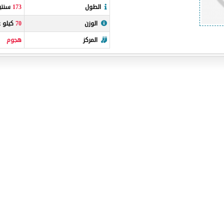
الطول
173
سنتيم
الوزن
70
كيلو غ
المركز
هجوم