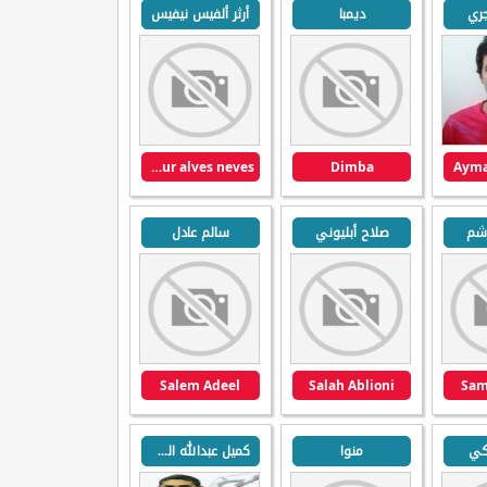
جري
ديمبا
أرثر ألفيس نيفيس
arthur alves neves
Dimba
Ayma
شم
صلاح أبليوني
سالم عادل
Salem Adeel
Salah Ablioni
Sam
كي
منوا
كميل عبدالله العظم