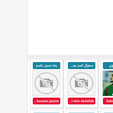
وي
سموأل السر عبدالله
رضا حسين جاسم
rada hussain jassim
samawal alsir abdallah
Rabi