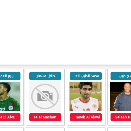
ح حبيب
محمد الطيب العلوي
طلال مشعان
ربيع العف
e El Afoui
Talal Mashan
Mohamed Tayeb Al Alawi
Salaah H