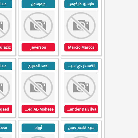
مارسيو ماركوس
جيفرسون
عبدا
jeverson
Marcio Marcos
الكسندر دي سيلفا
احمد المهيزع
عبدا
 qaed
Ahmed AL-Moheze
Alexander Da Silva
سيد قاسم حسن
أورك
محمد 