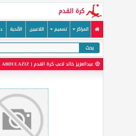
كرة القدم
المراكز
تصميم
اللاعبين
الأندية
دم
بحث
عبدالعزيز خالد لاعب كرة القدم [ KHALID ABDULAZIZ ]