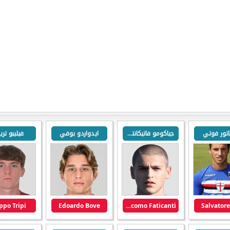
اتور فوتي
جياكومو فاتيكانتي
ايدواردو بوفي
فيليبو تر
ippo Tripi
Edoardo Bove
Giacomo Faticanti
Salvatore