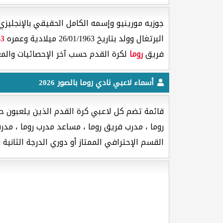
جوزيه مورينيو وإسمه الكامل الحقيقي بالإنجليزي [ Jose Mourinho ] هو لاعب كرة القدم جنسيته من 
البرتغال وولد بتاريخ 26/01/1963 ميلادية وعمره
63
فريق
روما
لكرة القدم حسب آخر الإحصائيات والمع
أسماء لاعبي نادي روما بالصور 2026
قائمة تضم كل لاعبي كرة القدم الذين يلعبون حال
روما ، مدرب فريق روما ، مساعد مدرب روما ، مدرب 
القسم الإحترافي الممتاز أو دوري الدرجة الثانية