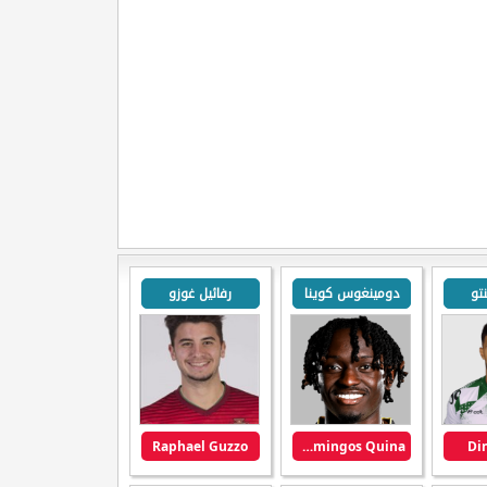
تو
دومينغوس كوينا
رفائيل غوزو
Raphael Guzzo
Domingos Quina
Di