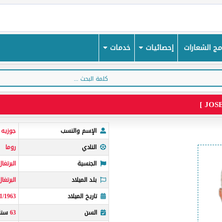
ج الشعارات
إحصائيات
خدمات
الإسم والنسب
جوزيه 
النادي
روما
الجنسية
البرتغال
بلد الميلاد
البرتغال
تاريخ الميلاد
1/1963
السن
63
سنة