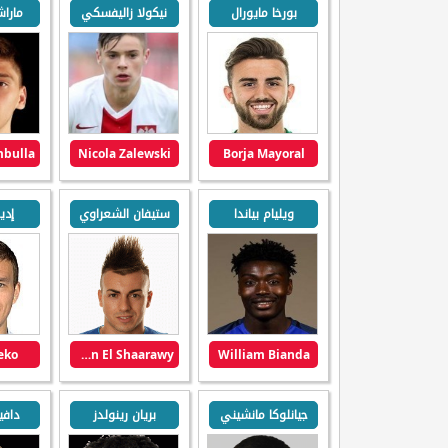
بورخا مايورال
نيكولا زاليفسكي
مارا
Nicola Zalewski
Borja Mayoral
ويليام بياندا
ستيفان الشعراوي
إدي
eko
Stephan El Shaarawy
William Bianda
جيانلوكا مانشيني
بريان رينولدز
دافي