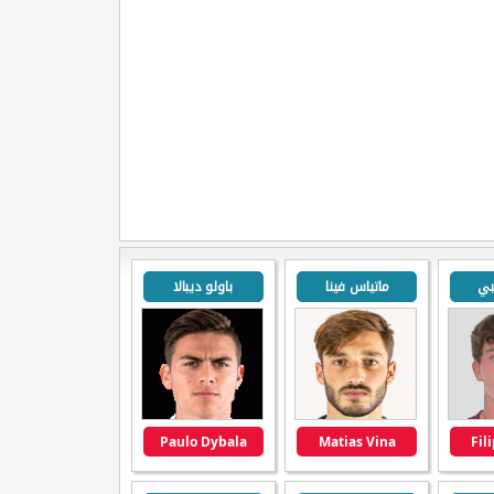
يبي
ماتياس فينا
باولو ديبالا
Paulo Dybala
Matias Vina
Fil