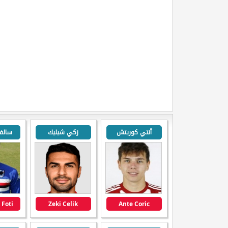
أنتي كوريتش
زكي شيليك
سالف
 Foti
Zeki Celik
Ante Coric