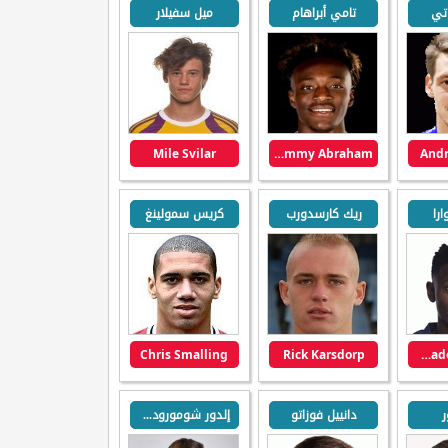
وتي
تامي أبراهام
ميل سفيلار
Mile Svilar
Tammy Abraham
Andr
ارا
ريك كارسدورب
كريس سمولينغ
Chris Smalling
Rick Karsdorp
Amadou Diawara
ر
دانييل فوزاتو
إلدور شومورودوف