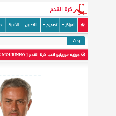
كرة القدم
المراكز
تصميم
اللاعبين
الأندية
دم
بحث
جوزيه مورينيو لاعب كرة القدم [ JOSE MOURINHO ]