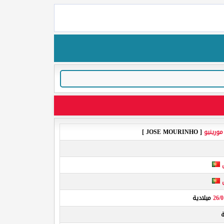
مورينيو
[ JOSE MOURINHO ]
26/0
ميلادية