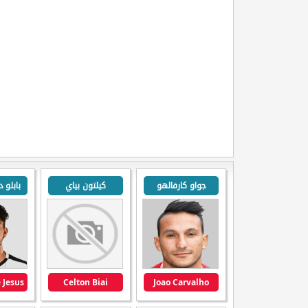
جواو كارفالهو
كيلتون بياي
بابلو
Celton Biai
Joao Carvalho