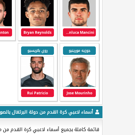
anton
Bryan Reynolds
Gianluca Mancini
جوزيه مورينيو
روي باتريسيو
Rui Patricio
Jose Mourinho
أسماء لاعبي كرة القدم من دولة البرتغال بالصور
قائمة كاملة بجميع أسماء لاعبي كرة القدم من م