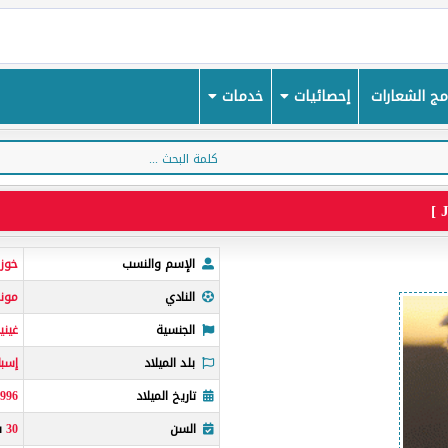
ج الشعارات
إحصائيات
خدمات
الإسم والنسب
خوز
النادي
مونز
الجنسية
غيني
بلد الميلاد
إسبان
تاريخ الميلاد
1996
السن
30
س