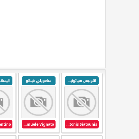
انتونيس سياتونيس
سامويلي فيناتو
Samuele Vignato
Antonis Siatounis