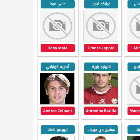
يتش
فرانكو ليبور
داني موتا
Dany Mota
Franco Lepore
Mir
ينو
انتونيو باريلا
أندريه كولباني
Andrea Colpani
Antonino Barilla
Marco
لا
ميشيل دي جريجوريو
ايوينيو لامانا