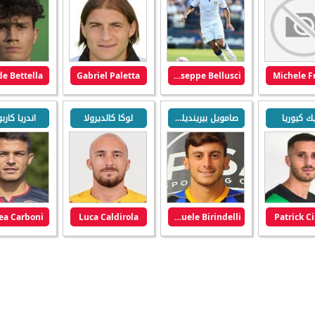
e Bettella
Gabriel Paletta
Giuseppe Bellusci
Michele F
يك كيوريا
صامويل بيرينديلي
لوكا كالديرولا
اندريا كار
ea Carboni
Luca Caldirola
Samuele Birindelli
Patrick Ci