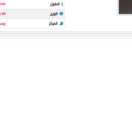
الطول
184
س
الوزن
80
كي
المركز
وس