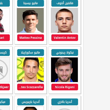
فالنتين أنتوف
ماتيو بيسينا
باب
ari
Matteo Pessina
Valentin Antov
نيكولا ريجوني
ماتيو سكوزاريلا
كريستي
Matteo Scozzarella
Nicola Rigoni
أندريا بالازي
أندريا باربيريس
ميكي