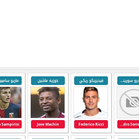
اليساندرو سورينتينو
فيديريكو ريكي
خوزيه ماشين
ماريو سامبي
 Sampirisi
Jose Machin
Federico Ricci
Alessandro Sorrentino