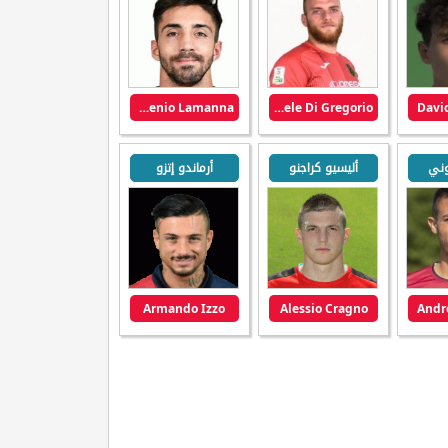
Eugenio Lamanna
Michele Di Gregorio
David
بوني
أليسيو كراجنو
أرماندو إتزو
Armando Izzo
Alessio Cragno
Andr