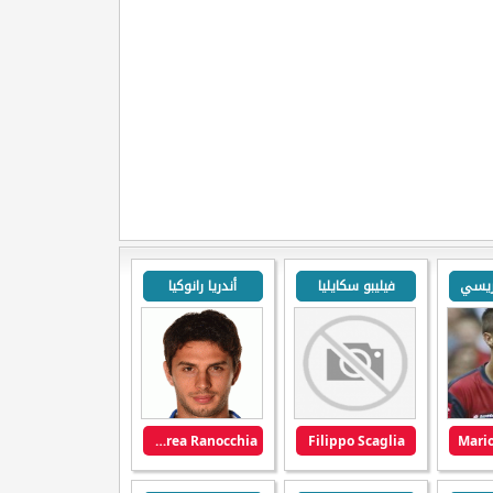
ريسي
فيليبو سكايليا
أندريا رانوكيا
Andrea Ranocchia
Filippo Scaglia
Mario