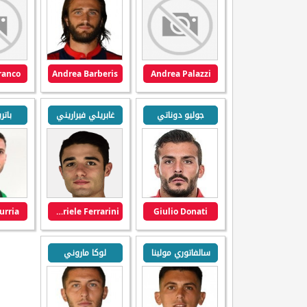
ranco
Andrea Barberis
Andrea Palazzi
جوليو دوناتي
غابريلي فيراريني
باتر
urria
Gabriele Ferrarini
Giulio Donati
سالفاتوري مولينا
لوكا ماروني