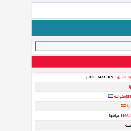
يه ماشين
[ JOSE MACHIN ]
ا
ا الإستوائية
يا
14/08/
ميلادية
نة