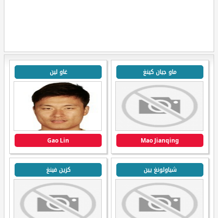
ماو جيان كينغ
غاو لين
Gao Lin
Mao Jianqing
شياولونغ يين
كزين فينغ