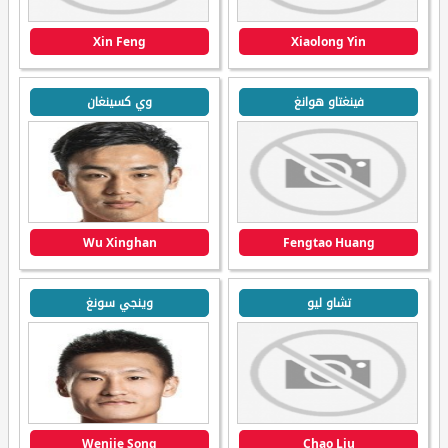
Xin Feng
Xiaolong Yin
فينغتاو هوانغ
وي كسينغان
Wu Xinghan
Fengtao Huang
تشاو ليو
وينجي سونغ
Wenjie Song
Chao Liu