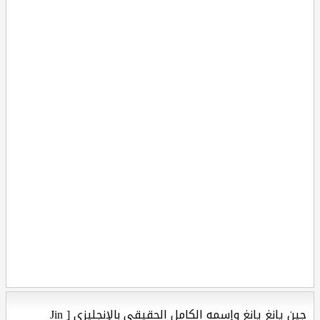
جين يانغ يانغ وإسمه الكامل الحقيقي بالإنجليزي [ Jin