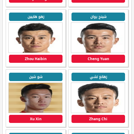
شينج يوان
زهو هايبين
Zhou Haibin
Cheng Yuan
زهانغ تشي
شو شين
Xu Xin
Zhang Chi