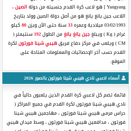
Yangyang ] هو لاعب كرة القدم جنسيته من دولة
الصين
،
اللاعب جين يانغ يانغ هو من أصل دولة الصين وولد بتاريخ
03/02/1993 ميلادية وعمره
33
سنة حتى الآن ويزن
80
كيلو
غرام ( Kg ) ويبلغ
جين يانغ يانغ
من الطول
192
سنتيمتر (
CM ) ويلعب في مركز دفاع فريق
هيبي شينا فورتون
لكرة
القدم حسب آخر الإحصائيات والمعلومات المتاحة على
الموقع.
أسماء لاعبي نادي هيبي شينا فورتون بالصور 2026
قائمة تضم كل لاعبي كرة القدم الذين يلعبون حالياً في
نادي هيبي شينا فورتون لكرة القدم في جميع المراكز (
حراس مرمى هيبي شينا فورتون ، مهاجمين هيبي شينا
فورتون ، مدافعين هيبي شينا فورتون ، وسط ميدان هيبي