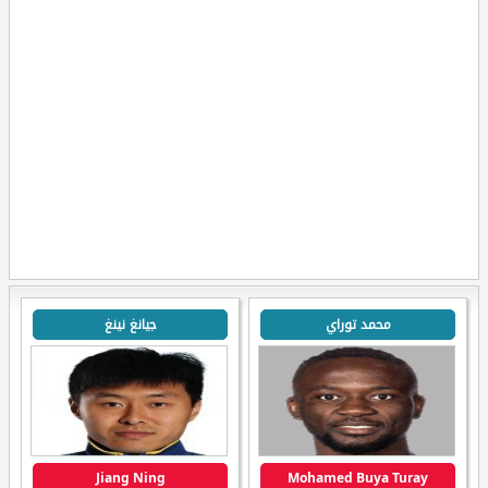
محمد توراي
جيانغ نينغ
Jiang Ning
Mohamed Buya Turay