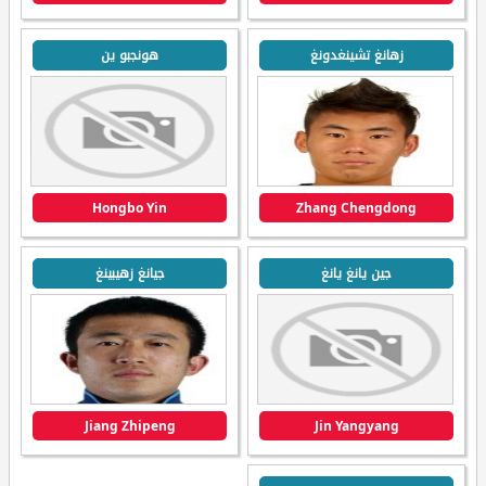
زهانغ تشينغدونغ
هونجبو ين
Hongbo Yin
Zhang Chengdong
جين يانغ يانغ
جيانغ زهيبينغ
Jiang Zhipeng
Jin Yangyang