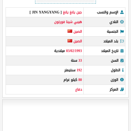
الإسم والنسب
جين يانغ يانغ
[ JIN YANGYANG ]
النادي
هيبي شينا فورتون
الجنسية
الصين
بلد الميلاد
الصين
تاريخ الميلاد
03/02/1993
ميلادية
السن
33
سنة
الطول
192
سنتيمتر
الوزن
80
كيلو غرام
المركز
دفاع