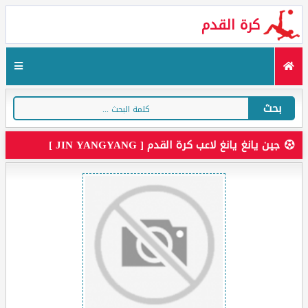
كرة القدم
بحث
جين يانغ يانغ لاعب كرة القدم [ JIN YANGYANG ]