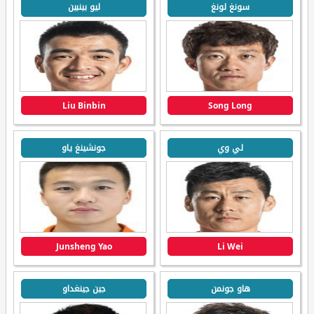
سونغ لونغ
ليو بينبين
Liu Binbin
Song Long
لي وي
جونشينغ ياو
Junsheng Yao
Li Wei
هاو جونمن
جين جينغداو