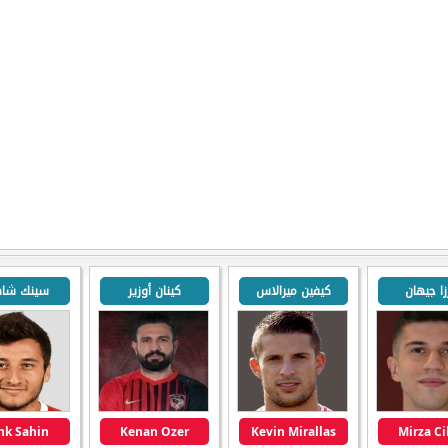
زا جيهان
كيفين ميرالاس
كينان أوزير
سينك شاه
nk Sahin
Kenan Ozer
Kevin Mirallas
Mirza C