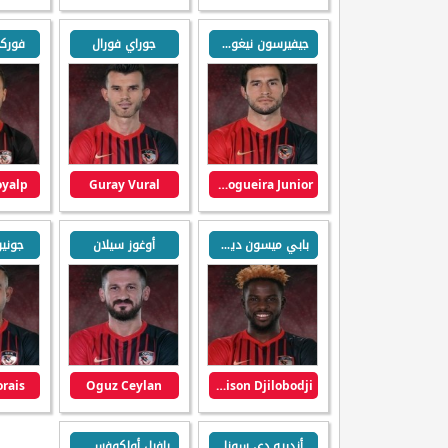
جيفيرسون نيغويرا جونيور
جوراي فورال
فوركا
oyalp
Guray Vural
Jefferson Nogueira Junior
بابي ميسون ديلوبودجي
أوغوز سيلان
جونيو
orais
Oguz Ceylan
Papy Mison Djilobodji
أندريه دي سوزا
بافيل أولكوفسكي