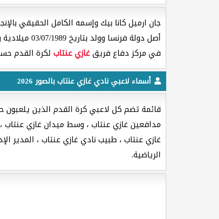
جان ارميل كانا بيك وإسمه الكامل الحقيقي بالإنجليزي [ Jean-Armel Kana-Biyik ] هو لاعب كرة القدم ج
أصل دولة فرنسا وولد بتاريخ 03/07/1989 ميلادية وعمره
في مركز دفاع فريق
غازي عنتاب
لكرة القدم حسب 
أسماء لاعبي نادي غازي عنتاب بالصور 2026
قائمة تضم كل لاعبي كرة القدم الذين يلعبون حال
مدافعين غازي عنتاب ، وسط ميدان غازي عنتاب ، 
غازي عنتاب ، طبيب نادي غازي عنتاب ، المدير الإ
الرياضية.