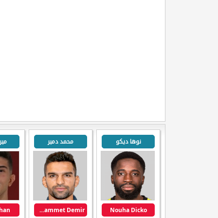
نوها ديكو
محمد دمير
مير
ihan
Muhammet Demir
Nouha Dicko