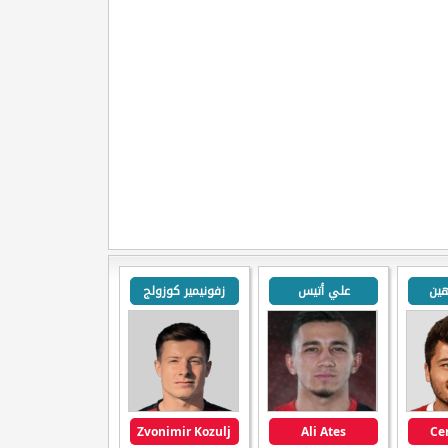
ين
علي أتيس
زفونيمير كوزولج
Zvonimir Kozulj
Ali Ates
Ce