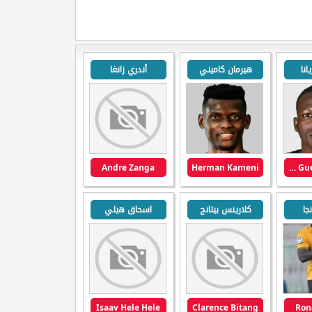
انا
هيرمان كاميني
أندري زانغا
Andre Zanga
Herman Kameni
Lambert Gueme Araina
جا
كلارينس بيتانج
اسحاق هيلي
Isaav Hele Hele
Clarence Bitang
Ron