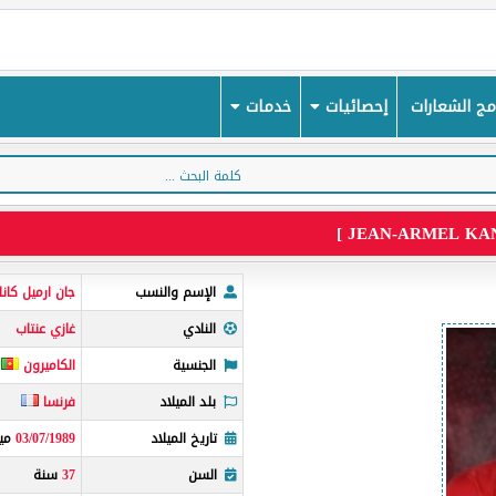
ج الشعارات
إحصائيات
خدمات
الإسم والنسب
جان ارميل كانا
النادي
غازي عنتاب
الجنسية
الكاميرون
بلد الميلاد
فرنسا
تاريخ الميلاد
03/07/1989
ميل
السن
37
سنة