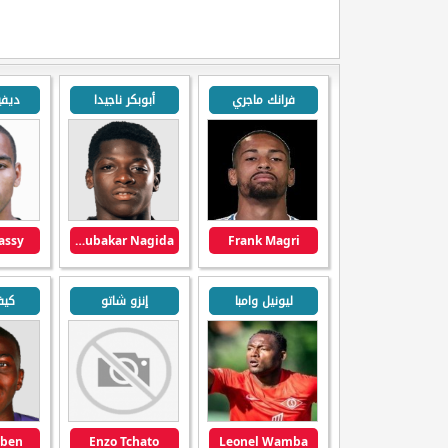
فرانك ماجري
أبوبكر ناجيدا
ديفي
assy
Aboubakar Nagida
Frank Magri
ليونيل وامبا
إنزو شاتو
كيف
eben
Enzo Tchato
Leonel Wamba