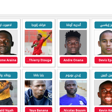
ز إيباسي
أندريه أونانا
فرانك إتوجا
لامبيرت اري
Franck Mbella Thierry Etouga
Andre Onana
Devis Ep
ين كيبين
إيدي بويوم
يايا بانانا
رونالد وان
ald Ngah
Yaya Banana
Edy Nicolas Boyom
Kevin K