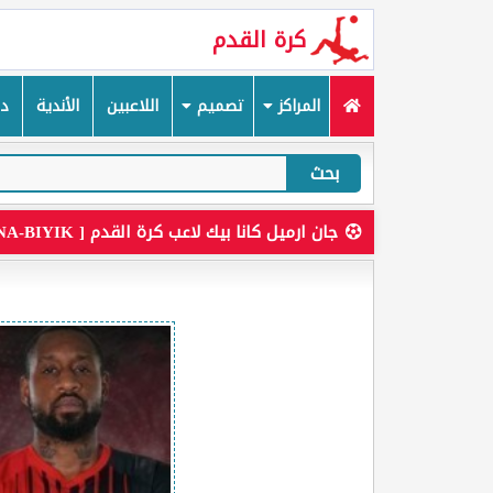
كرة القدم
المراكز
تصميم
اللاعبين
الأندية
دم
بحث
جان ارميل كانا بيك لاعب كرة القدم [ JEAN-ARMEL KANA-BIYIK ]