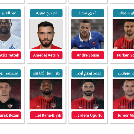
ن سويالب
أندري سوزا
اميديج فيتريه
عبد العزيز ت
Amedej Vetrih
Andre Sousa
Furkan S
ر مورايس
محمد إرديم أوغورلو
جان ارميل كانا بيك
Jean-Armel Kana-Biyik
Mehmet Erdem Ugurlu
Junior M