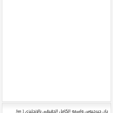
يان جيرجيوس وإسمه الكامل الحقيقي بالإنجليزي [ Jan