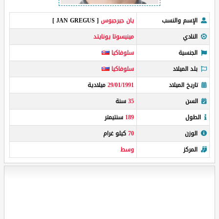
الإسم والنسب
يان جيرجيوس
[ JAN GREGUS ]
النادي
مينيسوتا يونايتد
الجنسية
سلوفاكيا
بلد الميلاد
سلوفاكيا
تاريخ الميلاد
29/01/1991
ميلادية
السن
35
سنة
الطول
189
سنتيمتر
الوزن
70
كيلو غرام
المركز
وسط