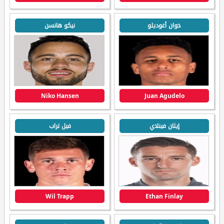
خوان أغوديلو
نيكو هانسن
Niko Hansen
Juan Agudelo
إيثان فينلاي
فيل تراب
Wil Trapp
Ethan Finlay