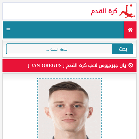
كرة القدم
بحث
يان جيرجيوس لاعب كرة القدم [ JAN GREGUS ]