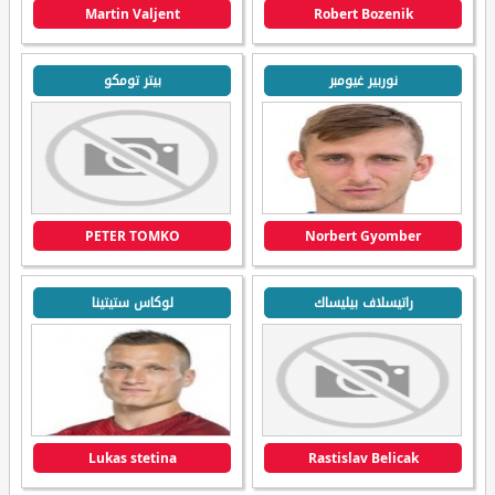
Martin Valjent
Robert Bozenik
نوربير غيومبر
بيتر تومكو
PETER TOMKO
Norbert Gyomber
راتيسلاف بيليساك
لوكاس ستيتينا
Lukas stetina
Rastislav Belicak