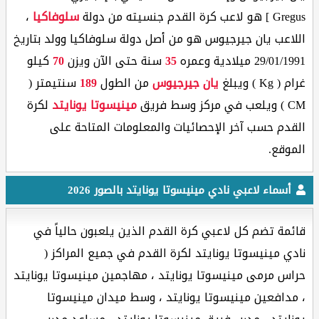
Gregus ] هو لاعب كرة القدم جنسيته من دولة
سلوفاكيا
،
اللاعب يان جيرجيوس هو من أصل دولة سلوفاكيا وولد بتاريخ
29/01/1991 ميلادية وعمره
35
سنة حتى الآن ويزن
70
كيلو
غرام ( Kg ) ويبلغ
يان جيرجيوس
من الطول
189
سنتيمتر (
CM ) ويلعب في مركز وسط فريق
مينيسوتا يونايتد
لكرة
القدم حسب آخر الإحصائيات والمعلومات المتاحة على
الموقع.
أسماء لاعبي نادي مينيسوتا يونايتد بالصور 2026
قائمة تضم كل لاعبي كرة القدم الذين يلعبون حالياً في
نادي مينيسوتا يونايتد لكرة القدم في جميع المراكز (
حراس مرمى مينيسوتا يونايتد ، مهاجمين مينيسوتا يونايتد
، مدافعين مينيسوتا يونايتد ، وسط ميدان مينيسوتا