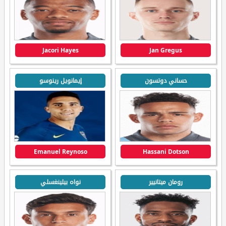
Jacori Hayes
Jan Gregus
حساني دوتسون
إيمانويل رينوسو
Emanuel Reynoso
Hassani Dotson
رومان ميتانيير
نواه بيلينغسلي