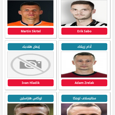
Martin Skrtel
Erik Sabo
أدام زريلاك
إيفان هلاديك
Ivan Hladik
Adam Zrelak
ستانيسلاف لوبتكا
لوكاس هاراسلين