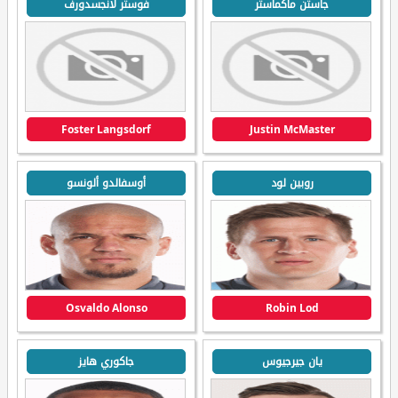
جاستن ماكماستر
فوستر لانجسدورف
Foster Langsdorf
Justin McMaster
روبين لود
أوسفالدو ألونسو
Osvaldo Alonso
Robin Lod
يان جيرجيوس
جاكوري هايز