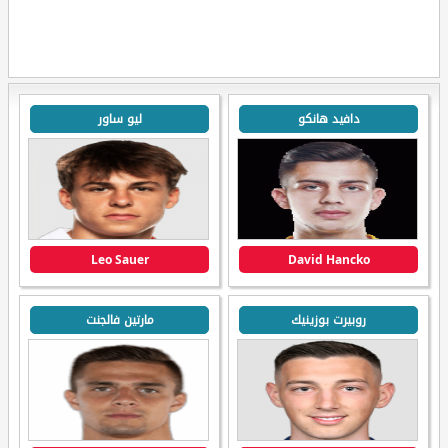
دافيد هانكو
ليو ساور
Leo Sauer
David Hancko
روبيرت بوزينيك
مارتين فالجنت