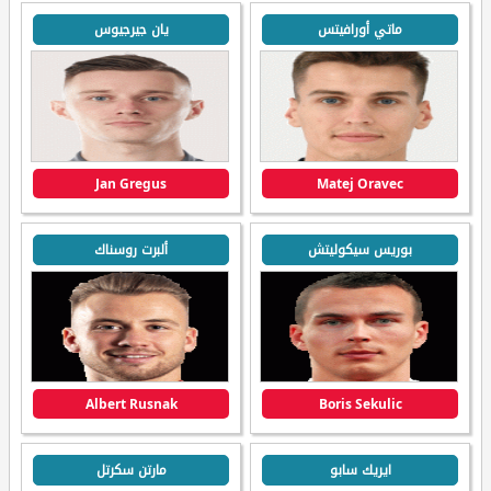
ماتي أورافيتس
يان جيرجيوس
Jan Gregus
Matej Oravec
بوريس سيكوليتش
ألبرت روسناك
Albert Rusnak
Boris Sekulic
ايريك سابو
مارتن سكرتل