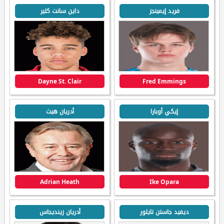
فريد إيمينجز
داين سانت كلير
Dayne St. Clair
Fred Emmings
إيكي أوبارا
أدريان هيث
Adrian Heath
Ike Opara
ديفيد جاستن تايلور
أدريان زينديجاس