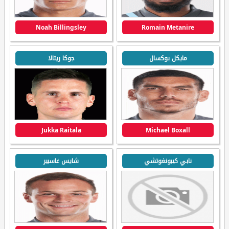
Noah Billingsley
Romain Metanire
مايكل بوكسال
جوكا ريتالا
Jukka Raitala
Michael Boxall
نابي كيبونغوتشي
شايس غاسبير