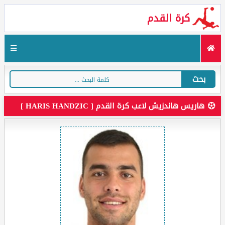
كرة القدم
بحث
هاريس هاندزيش لاعب كرة القدم [ HARIS HANDZIC ]