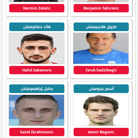
Nermin Zolotic
Benjamin Tahirovic
فاروق هادزيبيجيتش
هالد سابانوفيتش
Halid Sabanovic
faruk hadzibegic
أسمير بيجوفيش
سانيل إبراهيموفيتش
Sanel Ibrahimovic
Asmir Begovic