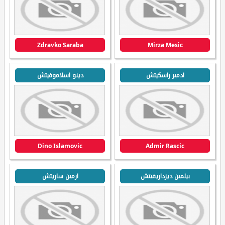
Zdravko Saraba
Mirza Mesic
ادمير راسكيتش
دينو اسلاموفيتش
Dino Islamovic
Admir Rascic
بيلمين ديزداريفيتش
ارمين ساريتش