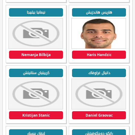
هاريس هاندزيش
نيمانيا بيلبيجا
Nemanja Bilbija
Haris Handzic
دانيال غراوفاك
كرييتيان ستانيتش
Kristijan Stanic
Daniel Graovac
راتكو دوجكوفيتش
إيفان بيسك