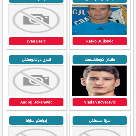
Ivan Basic
Ratko Dujkovic
فلادان كوفاتشيفيت
اندري دوكانوفيتش
Andrej Dokanovic
Vladan Kovacevic
ميرزا ميسيتش
زدرافكو سارابا