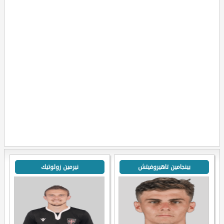
بينجامين تاهيروفيتش
نيرمين زولوتيك