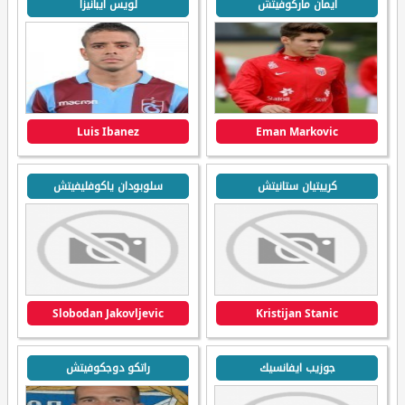
ايمان ماركوفيتش
لويس ايبانيزا
Luis Ibanez
Eman Markovic
كرييتيان ستانيتش
سلوبودان ياكوفليفيتش
Slobodan Jakovljevic
Kristijan Stanic
جوزيب ايفانسيك
راتكو دوجكوفيتش