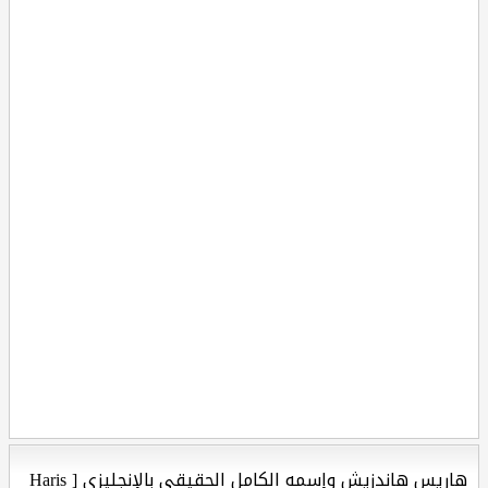
هاريس هاندزيش وإسمه الكامل الحقيقي بالإنجليزي [ Haris