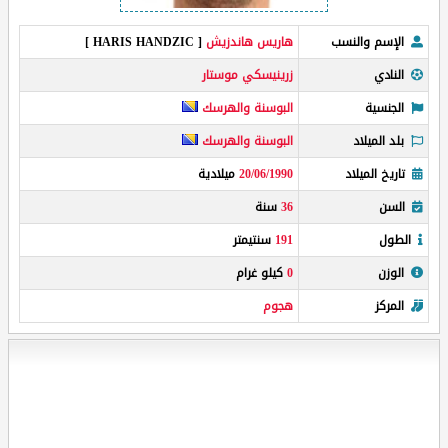
الإسم والنسب
هاريس هاندزيش
[ HARIS HANDZIC ]
النادي
زرينيسكي موستار
الجنسية
البوسنة والهرسك
بلد الميلاد
البوسنة والهرسك
تاريخ الميلاد
20/06/1990
ميلادية
السن
36
سنة
الطول
191
سنتيمتر
الوزن
0
كيلو غرام
المركز
هجوم