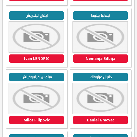
نيمانيا بيلبيجا
ايفان ليندريش
Ivan LENDRIC
Nemanja Bilbija
دانيال غراوفاك
ميلوس فيليبوفيتش
Milos Filipovic
Daniel Graovac