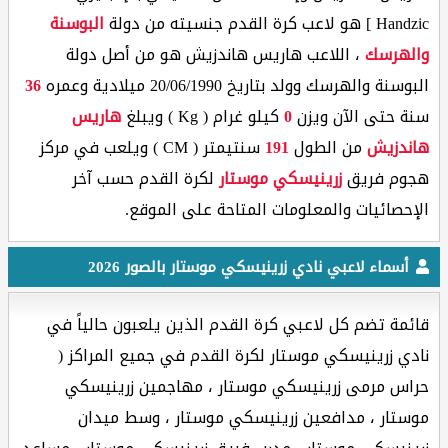
Handzic ] هو لاعب كرة القدم جنسيته من دولة
البوسنة
والهرسك
، اللاعب هاريس هاندزيش هو من أصل دولة
البوسنة والهرسك وولد بتاريخ 20/06/1990 ميلادية وعمره
36
سنة حتى الآن ويزن
0
كيلو غرام ( Kg ) ويبلغ
هاريس
هاندزيش
من الطول
191
سنتيمتر ( CM ) ويلعب في مركز
هجوم فريق
زرينيسكي موستار
لكرة القدم حسب آخر
الإحصائيات والمعلومات المتاحة على الموقع.
أسماء لاعبي نادي زرينيسكي موستار بالصور 2026
قائمة تضم كل لاعبي كرة القدم الذين يلعبون حالياً في
نادي زرينيسكي موستار لكرة القدم في جميع المراكز (
حراس مرمى زرينيسكي موستار ، مهاجمين زرينيسكي
موستار ، مدافعين زرينيسكي موستار ، وسط ميدان