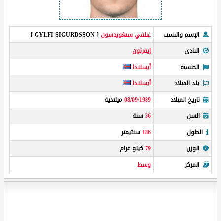
الإسم والنسب
غيلفي سيغوردسون
[ GYLFI SIGURDSSON ]
النادي
إيفرتون
الجنسية
أيسلندا
بلد الميلاد
أيسلندا
تاريخ الميلاد
08/09/1989
ميلادية
السن
36
سنة
الطول
186
سنتيمتر
الوزن
79
كيلو غرام
المركز
وسط