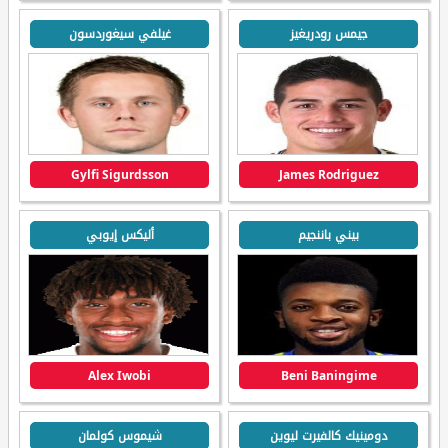
جيمس رودريغيز
غيلفي سيغوردسون
Gylfi Sigurdsson
James Rodriguez
بيني باننجيم
أليكس إيوبي
Alex Iwobi
Beni Baningime
دومينيك كالفيرت ليوين
شيموس كولمان