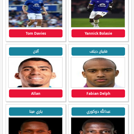
Tom Davies
Yannick Bolasie
فابيان ديلف
آلان
Allan
Fabian Delph
عبدالله دوكوري
ياري مينا