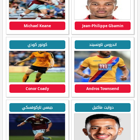
Michael Keane
Jean-Philippe Gbamin
اندروس تاونسيند
كونور كودي
Conor Coady
Andros Townsend
دوايت ماكنيل
جيمس تاركوفسكي