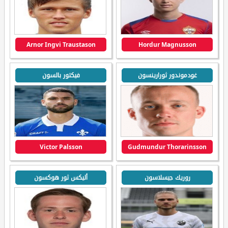
Arnor Ingvi Traustason
Hordur Magnusson
غودموندور ثورارينسون
فيكتور بالسون
Victor Palsson
Gudmundur Thorarinsson
روريك جيسلاسون
أليكس ثور هوکسون