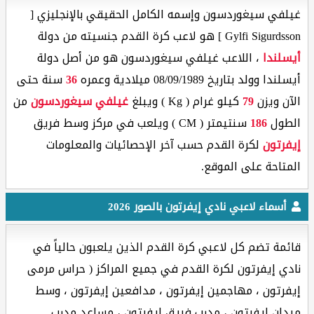
غيلفي سيغوردسون وإسمه الكامل الحقيقي بالإنجليزي [
Gylfi Sigurdsson ] هو لاعب كرة القدم جنسيته من دولة
أيسلندا
، اللاعب غيلفي سيغوردسون هو من أصل دولة
أيسلندا وولد بتاريخ 08/09/1989 ميلادية وعمره
36
سنة حتى
الآن ويزن
79
كيلو غرام ( Kg ) ويبلغ
غيلفي سيغوردسون
من
الطول
186
سنتيمتر ( CM ) ويلعب في مركز وسط فريق
إيفرتون
لكرة القدم حسب آخر الإحصائيات والمعلومات
المتاحة على الموقع.
أسماء لاعبي نادي إيفرتون بالصور 2026
قائمة تضم كل لاعبي كرة القدم الذين يلعبون حالياً في
نادي إيفرتون لكرة القدم في جميع المراكز ( حراس مرمى
إيفرتون ، مهاجمين إيفرتون ، مدافعين إيفرتون ، وسط
ميدان إيفرتون ، مدرب فريق إيفرتون ، مساعد مدرب