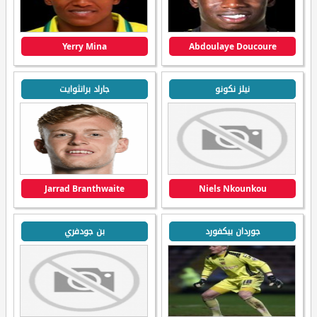
Yerry Mina
Abdoulaye Doucoure
نيلز نكونو
جاراد برانثوايت
Jarrad Branthwaite
Niels Nkounkou
جوردان بيكفورد
بن جودفري