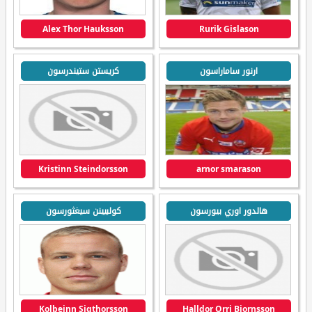
Alex Thor Hauksson
Rurik Gislason
ارنور ساماراسون
كريستن ستيندرسون
Kristinn Steindorsson
arnor smarason
هالدور اوري بيورسون
كولبيينن سيغثورسون
Kolbeinn Sigthorsson
Halldor Orri Bjornsson