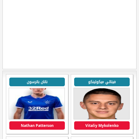
فيتالي ميكولينكو
ناتان باترسون
Nathan Patterson
Vitaliy Mykolenko