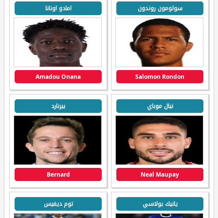
سولومون روندون
امادو اونانا
Amadou Onana
Salomon Rondon
نيال موباي
بيرنارد
Bernard
Neal Maupay
يانيك بولاسي
توم ديفيس