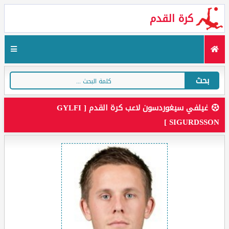
كرة القدم
بحث
غيلفي سيغوردسون لاعب كرة القدم [ GYLFI
SIGURDSSON ]