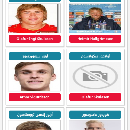
Olafur-Ingi Skulason
Heimir Hallgrimsson
أولافور سكولاسون
أرنور سيغوردسون
Arnor Sigurdsson
Olafur Skulason
هوردور ماجنوسون
أرنور إنغفي تروستاسون