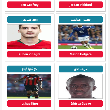
Ben Godfrey
Jordan Pickford
ميسون هولجيت
روبن فيناجري
Ruben Vinagre
Mason Holgate
ادريسا غاي
جوشوا كينغ
Joshua King
Idrissa Gueye