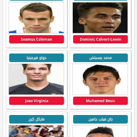
Seamus Coleman
Dominic Calvert-Lewin
محمد بيسيتش
جواو فيرجينيا
Joao Virginia
Muhamed Besic
جان فيلب جامين
مايكل كين