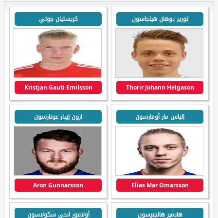
ثورير يوهان هيلجاسون
كريستيان جوتي
Kristjan Gauti Emilsson
Thorir Johann Helgason
إلياس مار أومارسون
ارون إينار غونارسون
Aron Gunnarsson
Elias Mar Omarsson
هايمير هالجيرسون
أولافور انجي سكولاسون